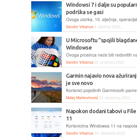
Windowsi 7 i dalje su popularn
podrška se gasi
Sandro Vrbanus
9. siječnja 2023.
U Microsoftu "spojili blagdane
Windowse
Sandro Vrbanus
20. prosinca 2022.
Garmin najavio nova ažuriranj
je sve novo
Matej Markovinović
22. studenog 2022.
Napokon dodani tabovi u Fil
11
Sandro Vrbanus
19. listopada 2022.