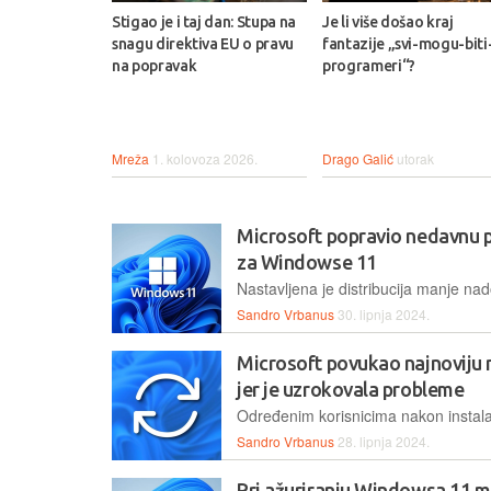
Stigao je i taj dan: Stupa na
Je li više došao kraj
snagu direktiva EU o pravu
fantazije „svi-mogu-biti
na popravak
programeri“?
Mreža
1. kolovoza 2026.
Drago Galić
utorak
Microsoft popravio nedavnu 
za Windowse 11
Sandro Vrbanus
30. lipnja 2024.
Microsoft povukao najnoviju
jer je uzrokovala probleme
Sandro Vrbanus
28. lipnja 2024.
Pri ažuriranju Windowsa 11 mo