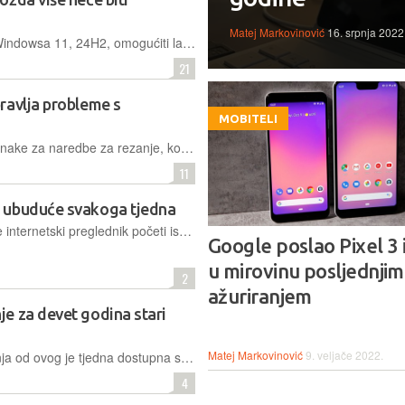
Matej Markovinović
16. srpnja 2022
Microsoft planira u sljedećoj inačici Windowsa 11, 24H2, omogućiti lakše redovito ažuriranje operacijskog sustava, bez potrebe za čekanjem dok se OS ponovno podigne
21
ravlja probleme s
MOBITELI
Nova verzija Windowsa 11 donosi oznake za naredbe za rezanje, kopiranje, preimenovanje, dijeljenje i brisanje, što bi trebalo olakšati svakodnevno korištenje
11
 ubuduće svakoga tjedna
Od verzije Chrome 116, Googleov će internetski preglednik početi isporučivati sigurnosna ažuriranja i zakrpe jednom tjedno, umjesto kao do sada svaka dva tjedna. Cilj je brže reagirati na prijetnje i propuste
Google poslao Pixel 3 
u mirovinu posljednjim
2
ažuriranjem
e za devet godina stari
Matej Markovinović
9. veljače 2022.
Neuobičajena sigurnosna nadogradnja od ovog je tjedna dostupna svim korisnicima koji su još uvijek možda "zapeli" na nekoj starijoj generaciji Appleovih mobitela ili tableta
4