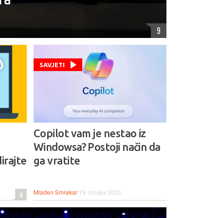
9
SAVJETI
Copilot vam je nestao iz
Windowsa? Postoji način da
irajte
ga vratite
Mladen Smrekar
19. ožujka 2025.
4