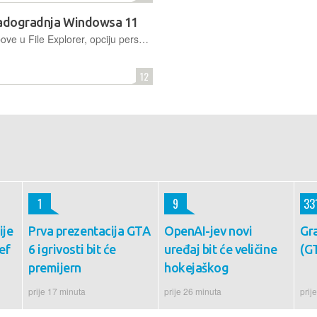
 nadogradnja Windowsa 11
Windows 11 2022 Update donosi tabove u File Explorer, opciju personalizacije izbornika Start, sigurnosna i dizajnerska poboljšanja, kao i novi video editor koji će od sad dolaziti s tim OS-om
12
1
9
33
ije
Prva prezentacija GTA
OpenAI-jev novi
Gr
ef
6 igrivosti bit će
uređaj bit će veličine
(GT
premijern
hokejaškog
prije 17 minuta
prije 26 minuta
prij