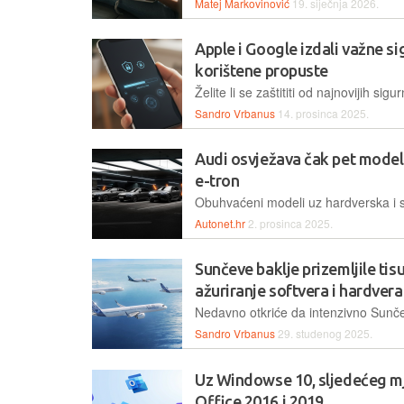
Matej Markovinović
19. siječnja 2026.
Apple i Google izdali važne s
korištene propuste
Sandro Vrbanus
14. prosinca 2025.
Audi osvježava čak pet modela
e-tron
Autonet.hr
2. prosinca 2025.
Sunčeve baklje prizemljile ti
ažuriranje softvera i hardvera
Sandro Vrbanus
29. studenog 2025.
Uz Windowse 10, sljedećeg mj
Office 2016 i 2019