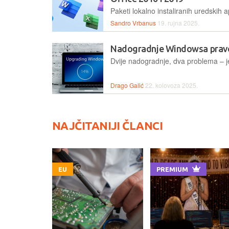
Sandro Vrbanus
19. rujna 2025.
Nadogradnje Windowsa prav
Drago Galić
22. kolovoza 2025.
NAJČITANIJI ČLANCI
EU
PREMIUM