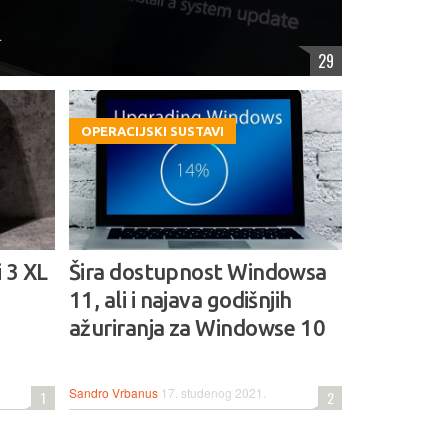
.
29
OPERACIJSKI SUSTAVI
i 3 XL
Šira dostupnost Windowsa
11, ali i najava godišnjih
ažuriranja za Windowse 10
Sandro Vrbanus
17. studenog 2021.
1
2