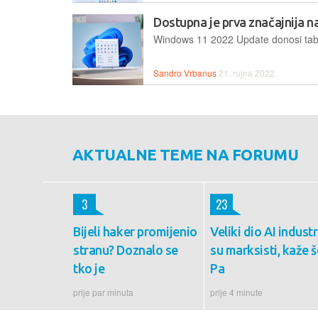
Dostupna je prva značajnija
Sandro Vrbanus
21. rujna 2022.
AKTUALNE TEME NA FORUMU
3
23
Bijeli haker promijenio
Veliki dio AI industr
stranu? Doznalo se
su marksisti, kaže š
tko je
Pa
prije par minuta
prije 4 minute