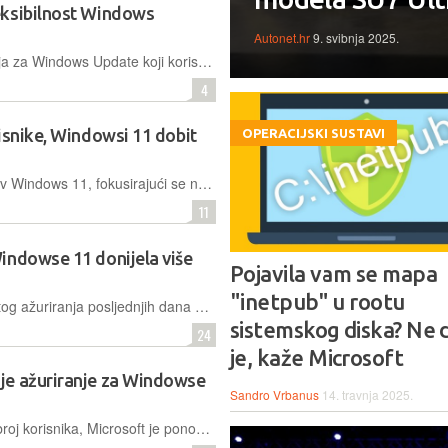
eksibilnost Windows
Autonet.hr
9. svibnja 2025.
Microsoft je predstavio niz poboljšanja za Windows Update koji korisnicima pružaju neograničenu mogućnost odgode ažuriranja, kao i veću slobodu pri gašenju računala bez instalacije ažuriranja
4
isnike, Windowsi 11 dobit
OPERACIJSKI SUSTAVI
Microsoft uvodi niz promjena u sustav Windows 11, fokusirajući se na personalizaciju sučelja, optimizaciju AI-ja te veću kontrolu nad ažuriranjima sustava, sve prema zahtjevima korisnika
11
indowse 11 donijela više
Pojavila vam se mapa
"inetpub" u rootu
Na dijelu računala instaliranje redovitog ažuriranja posljednjih dana uzrokuje crni ekran i povremene padove sustava, često povezane s Nvidia ili AMD grafičkim karticama, kao i probleme s aplikacijama
sistemskog diska? Ne d
24
je, kaže Microsoft
je ažuriranje za Windowse
Sandro Vrbanus
14. travnja 2025.
a
Iako je ovaj problem zahvatio manji broj korisnika, Microsoft je ponovno bio prisiljen reagirati hitnom zakrpom