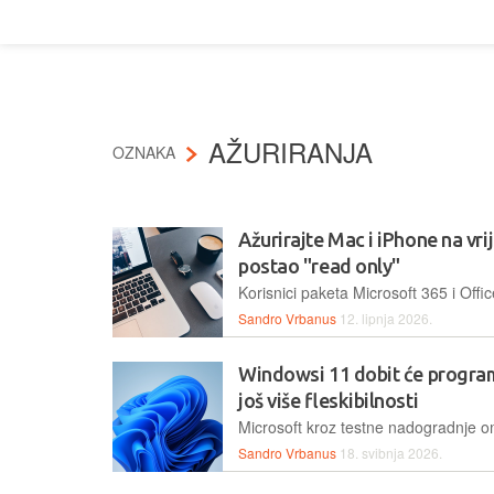
AŽURIRANJA
OZNAKA
Ažurirajte Mac i iPhone na vr
postao "read only"
Sandro Vrbanus
12. lipnja 2026.
Windowsi 11 dobit će programs
još više fleskibilnosti
Sandro Vrbanus
18. svibnja 2026.