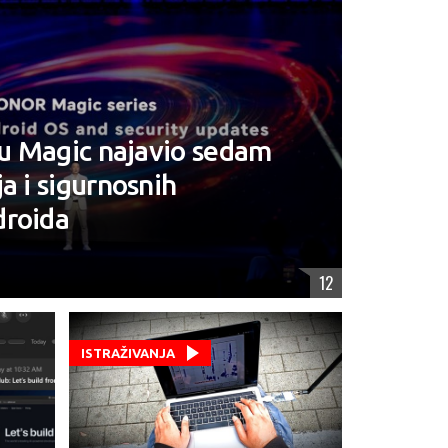
u Magic najavio sedam
a i sigurnosnih
droida
12
ISTRAŽIVANJA