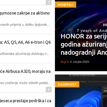
2
MOBITELI
igurnosne zakrpe za aktivno
Želite li se zaštititi od najnovijih sigurnosnih prijetnji u obliku špijunskog i sličnog malicioznog softvera, bilo bi dobro posegnuti za ažuriranjem Chromea i, koristite li ga, iOS-a
HONOR za serij
: A5, Q5, A6, A6 e-tron i Q6
godina ažuriranj
nadogradnji An
Obuhvaćeni modeli uz hardverska i softverska ažuriranja dobivaju napredne značajke, uključujući poboljšanu dinamiku vožnje, pametnija svjetla i integraciju umjetne inteligencije
Bug.hr
4. ožujka 2025.
suće Airbusa A320, moraju na
Nedavno otkriće da intenzivno Sunčevo zračenje može oštetiti podatke u računalima za upravljanje letom dovelo je do hitnih mjera regulatora i obveznih softverskih nadogradnji Airbusa na globalnoj razini
SIGURNOST
4
eseca prestaje podrška i za