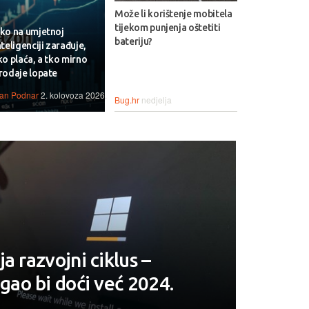
Može li korištenje mobitela
tijekom punjenja oštetiti
ko na umjetnoj
bateriju?
nteligenciji zarađuje,
ko plaća, a tko mirno
rodaje lopate
van Podnar
2. kolovoza 2026.
Bug.hr
nedjelja
a razvojni ciklus –
ao bi doći već 2024.