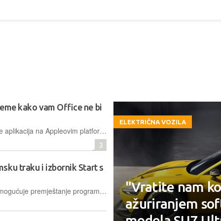
ijeme kako vam Office ne bi
ELEKTRIČNA VOZILA
Korisnici paketa Microsoft 365 i Office aplikacija na Appleovim platformama moraju nadograditi OS-ove i prijeći na pretplatu prije 13. srpnja kako bi zadržali mogućnost uređivanja datoteka
3
ku traku i izbornik Start s
"Vratite nam ko
Microsoft kroz testne nadogradnje omogućuje premještanje programske trake, smanjenje njezine veličine te jednostavnije upravljanje elementima izbornika Start radi veće produktivnosti i privatnosti
ažuriranjem soft
modela SU7 Ult