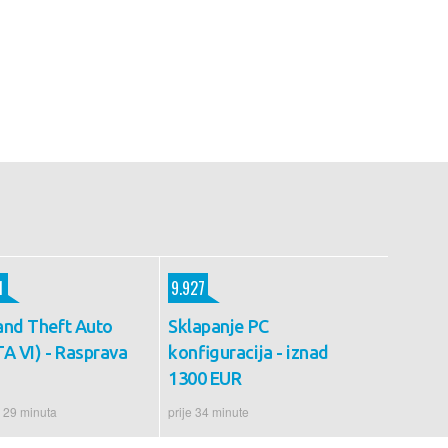
1
9.927
and Theft Auto
Sklapanje PC
A VI) - Rasprava
konfiguracija - iznad
1300 EUR
e 29 minuta
prije 34 minute