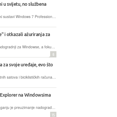
i u svijetu, no službena
Ovoga utorka, 10. siječnja, operacijski sustavi Windows 7 Professional i Enterprise više neće dobivati sigurnosna i druga ažuriranja, čak ni kod korisnika koji su imali produženi paket podrške
" i otkazali ažuriranja za
Ovoga prosinca neće biti redovitih nadogradnji za Windowse, a fokus će biti samo na hitnim sigurnosnim zakrpama. Razlog? Smanjen opseg rada zbog blagdana
6
a za svoje uređaje, evo što
Korisnici pojedinih Garminovih pametnih satova i biciklističkih računala, mogu instalirati svoja ažuriranja automatski putem uređaja ili pomoću Garmin Express softvera
e Explorer na Windowsima
Korisnicima Windowsa 11 na raspolaganju je preuzimanje nadogradnje koja će im donijeti jednu od najvećih promjena u načinu upravljanja datotekama koje je ovaj OS ikada implementirao
15