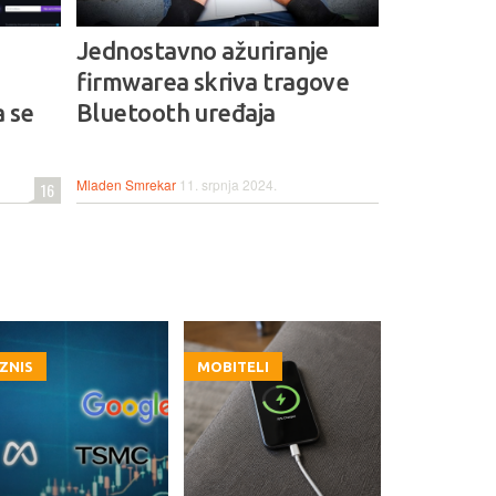
Jednostavno ažuriranje
firmwarea skriva tragove
 se
Bluetooth uređaja
Mladen Smrekar
11. srpnja 2024.
16
IZNIS
MOBITELI