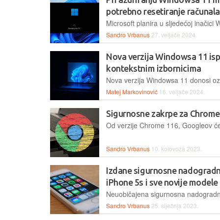
potrebno resetiranje računala
Sandro Vrbanus
27. veljače 2024.
Nova verzija Windowsa 11 isp
kontekstnim izbornicima
Matej Markovinović
16. veljače 2024.
Sigurnosne zakrpe za Chrome
Sandro Vrbanus
10. kolovoza 2023.
Izdane sigurnosne nadogradnj
iPhone 5s i sve novije modele
Sandro Vrbanus
25. siječnja 2023.