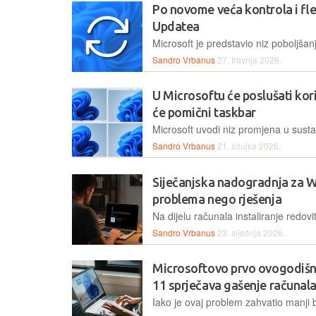
Po novome veća kontrola i fl
Updatea
Sandro Vrbanus
27. travnja 2026.
U Microsoftu će poslušati kor
će pomični taskbar
Sandro Vrbanus
21. ožujka 2026.
Siječanjska nadogradnja za W
problema nego rješenja
Sandro Vrbanus
23. siječnja 2026.
Microsoftovo prvo ovogodišn
11 sprječava gašenje računal