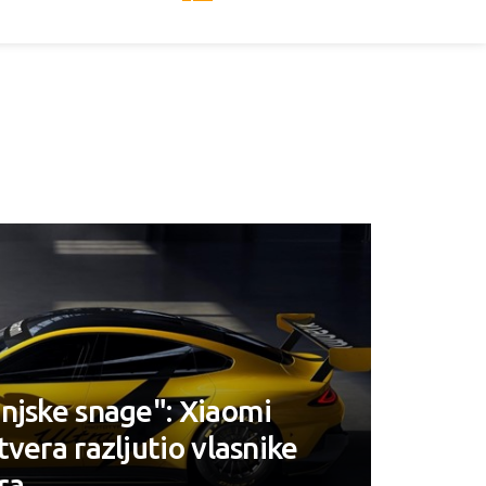
njske snage": Xiaomi
vera razljutio vlasnike
ra