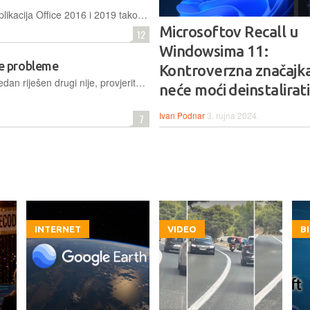
Paketi lokalno instaliranih uredskih aplikacija Office 2016 i 2019 također se približavaju kraju podrške, no bit će ih moguće normalno nastaviti koristiti, uz prihvaćanje sigurnosnih rizika koje to nosi
Microsoftov Recall u
12
Windowsima 11:
e probleme
Kontroverzna značajka
Dvije nadogradnje, dva problema – jedan riješen drugi nije, provjerite koji vas pogađa
neće moći deinstalirati
Ivan Podnar
3. rujna 2024.
7
INTERNET
VIDEO
B