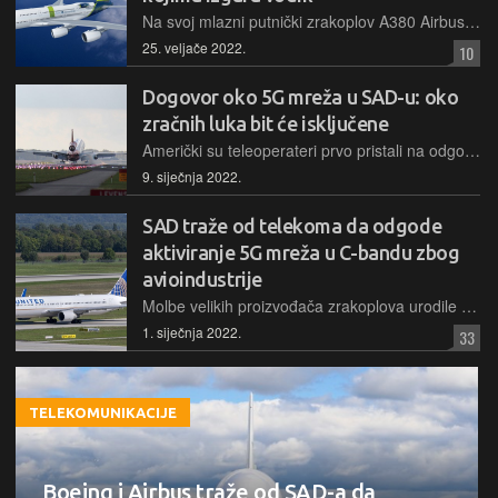
Na svoj mlazni putnički zrakoplov A380 Airbus će postaviti testne motore na vodik i tako će ispitivati mogućnost da u budućnosti putnički zrakoplovi budu pogonjeni tim gorivom
25. veljače 2022.
10
Dogovor oko 5G mreža u SAD-u: oko
zračnih luka bit će isključene
Američki su teleoperateri prvo pristali na odgodu pokretanja svojih novih 5G mreža u C-bandu do 19. siječnja, a kada ih aktiviraju, oko 50 najvažnijih zračnih luka morat će imati zonu isključenja
9. siječnja 2022.
SAD traže od telekoma da odgode
aktiviranje 5G mreža u C-bandu zbog
avioindustrije
Molbe velikih proizvođača zrakoplova urodile su plodom, američki ministar prometa službeno ih je podržao i zatražio dodatno vrijeme za procjenu učinaka 5G mreža na sigurnost zračnog prometa
1. siječnja 2022.
33
TELEKOMUNIKACIJE
Boeing i Airbus traže od SAD-a da