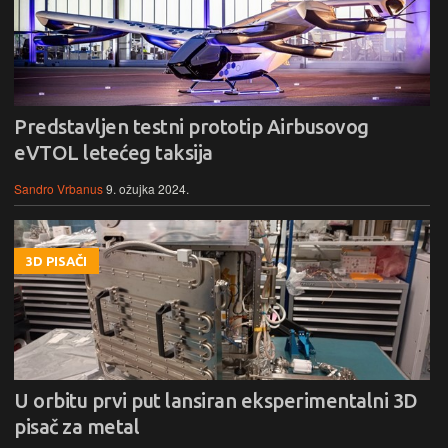
Predstavljen testni prototip Airbusovog
eVTOL letećeg taksija
Sandro Vrbanus
9. ožujka 2024.
3D PISAČI
U orbitu prvi put lansiran eksperimentalni 3D
pisač za metal