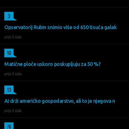
3
Opservatorij Rubin snimio više od 650 tisuća galak
prije 2 sata
10
Matične ploče uskoro poskupljuju za 50 %?
prije 2 sata
13
AI drži američko gospodarstvo, ali to je njegova n
prije 3 sata
76