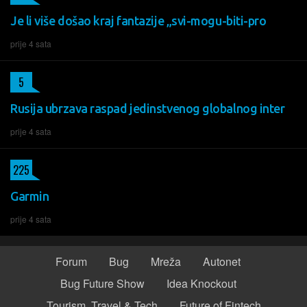
Je li više došao kraj fantazije „svi-mogu-biti-pro
prije 4 sata
5
Rusija ubrzava raspad jedinstvenog globalnog inter
prije 4 sata
225
Garmin
prije 4 sata
Forum
Bug
Mreža
Autonet
Bug Future Show
Idea Knockout
Tourism, Travel & Tech
Future of Fintech