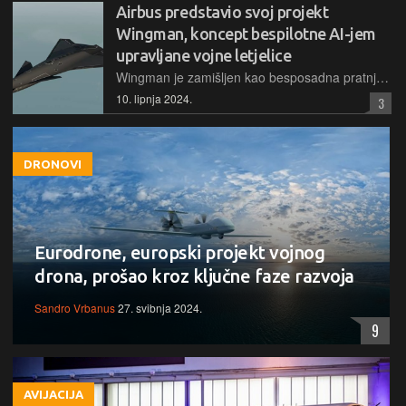
Airbus predstavio svoj projekt
Wingman, koncept bespilotne AI-jem
upravljane vojne letjelice
Wingman je zamišljen kao besposadna pratnja borbenim zrakoplovima, kako onima s pilotima tako i bespilotnima. Ovaj dron-lovac moći će obavljati riskantne misije bez opasnosti po ljudske živote
10. lipnja 2024.
3
DRONOVI
Eurodrone, europski projekt vojnog
drona, prošao kroz ključne faze razvoja
Sandro Vrbanus
27. svibnja 2024.
9
AVIJACIJA