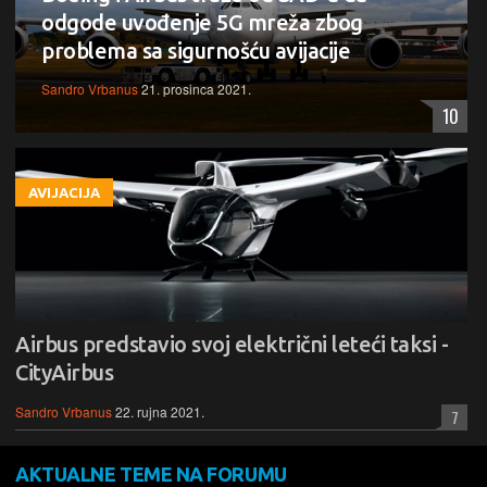
odgode uvođenje 5G mreža zbog
problema sa sigurnošću avijacije
Sandro Vrbanus
21. prosinca 2021.
10
AVIJACIJA
Airbus predstavio svoj električni leteći taksi -
CityAirbus
Sandro Vrbanus
22. rujna 2021.
7
AKTUALNE TEME NA FORUMU