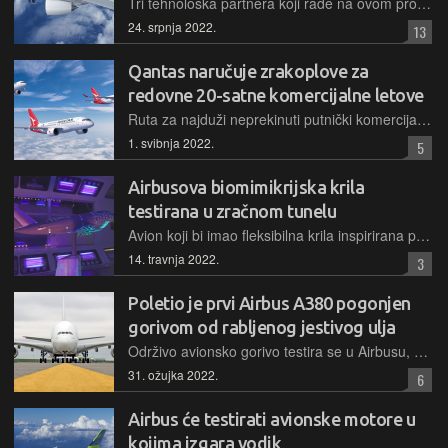
Tri tehnološka partnera koji rade na ovom projektu smatraju da će motori s otvorenim propelerima omogućiti i do 20% smanjenja emisija ugljikovog dioksida, a čak i više ako se pogone održivim gorivom
24. srpnja 2022.
13
Qantas naručuje zrakoplove za
redovne 20-satne komercijalne letove
Ruta za najduži neprekinuti putnički komercijalni let zrakoplovom, London-Sydney, mogla bi postati stvarnost do 2025. godine, a za nju Airbus razvija posebnu varijantu svojeg modela A350
1. svibnja 2022.
5
Airbusova biomimikrijska krila
testirana u zračnom tunelu
Avion koji bi imao fleksibilna krila inspirirana prirodnim oblikom onih ptičjih trebao bi biti budućnost održive i efikasnije avijacije, a novi oblik krila trebao bi biti kompatibilan i s postojećim modelima
14. travnja 2022.
3
Poletio je prvi Airbus A380 pogonjen
gorivom od rabljenog jestivog ulja
Održivo avionsko gorivo testira se u Airbusu, a njime su uspješno napajani motori najvećeg putničkog zrakoplova na svijetu, Airbusa A380 u pokusnom letu održanom prošloga tjedna
31. ožujka 2022.
6
Airbus će testirati avionske motore u
kojima izgara vodik