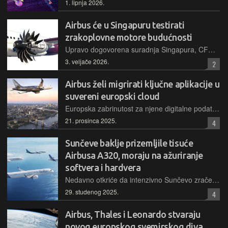
1. lipnja 2026.
Airbus će u Singapuru testirati
zrakoplovne motore budućnosti
Upravo dogovorena suradnja Singapura, CFM-a i Airbusa postavlja temelje za uvođenje Open Fan arhitekture aviomotora, ciljajući na smanjenje potrošnje goriva za više od 20% i nultu emisiju
3. veljače 2026.
2
Airbus želi migrirati ključne aplikacije u
suvereni europski cloud
Europska zabrinutost za njene digitalne podatke kao i za samo korištenje digitalnih aplikacija nije samo teoretska
21. prosinca 2025.
4
Sunčeve baklje prizemljile tisuće
Airbusa A320, moraju na ažuriranje
softvera i hardvera
Nedavno otkriće da intenzivno Sunčevo zračenje može oštetiti podatke u računalima za upravljanje letom dovelo je do hitnih mjera regulatora i obveznih softverskih nadogradnji Airbusa na globalnoj razini
29. studenog 2025.
4
Airbus, Thales i Leonardo stvaraju
novog europskog svemirskog diva