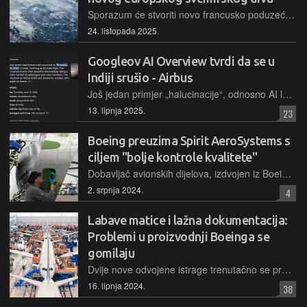
Sporazum će stvoriti novo francusko poduzeće počevši od 2027. godine u najambicioznijem povezivanju europske zrakoplovne imovine od proizvođača projektila MBDA 2001.
24. listopada 2025.
Googleov AI Overview tvrdi da se u
Indiji srušio - Airbus
Još jedan primjer „halucinacije“, odnosno AI lupetanja je Googleov AI Overview koji je nakon pažljivog proučavanja izvora zaključio da je u nesreći u Indiji strada Airbus…
13. lipnja 2025.
23
Boeing preuzima Spirit AeroSystems s
ciljem "bolje kontrole kvalitete"
Dobavljač avionskih dijelova, izdvojen iz Boeinga prije gotovo 20 godina, ponovno se vraća pod njihov krov. Spirit AeroSystems bit će integriran u matičnu kompaniju zbog "stabilnosti lanca dobave"
2. srpnja 2024.
4
Labave matice i lažna dokumentacija:
Problemi u proizvodnji Boeinga se
gomilaju
Dvije nove odvojene istrage trenutačno se provode oko Boeingovih proizvodnih procesa. Jednu provodi sama kompanija, a drugu FAA, ali se obje bave kvalitetom izrade novih modela zrakoplova
16. lipnja 2024.
38