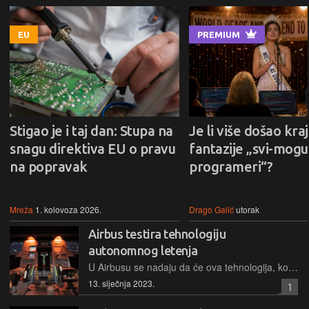
EU
PREMIUM
Stigao je i taj dan: Stupa na
Je li više došao kraj
snagu direktiva EU o pravu
fantazije „svi-mogu-
na popravak
programeri“?
Mreža
1. kolovoza 2026.
Drago Galić
utorak
Airbus testira tehnologiju
autonomnog letenja
U Airbusu se nadaju da će ova tehnologija, koja je ušla u posljednja tri mjeseca svoje faze testiranja u nekim od zrakoplova, omogućiti veću sigurnost
13. siječnja 2023.
1