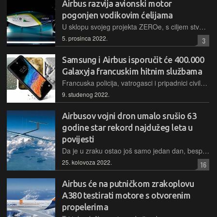
Airbus razvija avionski motor
pogonjen vodikovim ćelijama
U sklopu svojeg projekta ZEROe, s ciljem stvaranja ekološki održivijih zrakoplova, Airbus je objavio da razvija propelerski avionski motor, koji energiju za rad dobiva iz vodikovih gorivnih ćelija
5. prosinca 2022.
3
Samsung i Airbus isporučit će 400.000
Galaxyja francuskim hitnim službama
Francuska policija, vatrogasci i pripadnici civilne zaštite, uskoro će dobiti 400.000 Samsungovih Galaxyja
9. studenog 2022.
Airbusov vojni dron umalo srušio 63
godine star rekord najdužeg leta u
povijesti
Da je u zraku ostao još samo jedan dan, bespilotni bi solarni dron Zephyr S postao novi vlasnik rekorda za najduži let ikada. Međutim, nakon 64 dana provedena u stratosferi, neočekivano se srušio
25. kolovoza 2022.
16
Airbus će na putničkom zrakoplovu
A380 testirati motore s otvorenim
propelerima