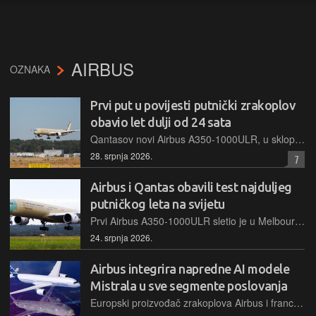
AIRBUS
OZNAKA
Prvi put u povijesti putnički zrakoplov
obavio let dulji od 24 sata
Qantasov novi Airbus A350-1000ULR, u sklopu testiranja za najdulju komercijalnu relaciju u povijesti, odradio je i pokusni let u trajanju od 24 sata i 23 minute između Melbournea i Toulousea
28. srpnja 2026.
7
Airbus i Qantas obavili test najduljeg
putničkog leta na svijetu
Prvi Airbus A350-1000ULR sletio je u Melbourne u okviru testne kampanje za Qantasov Project Sunrise, najavljujući izravne letove između Sydneya i Londona koji kreću u listopadu 2027. godine
24. srpnja 2026.
Airbus integrira napredne AI modele
Mistrala u sve segmente poslovanja
Europski proizvođač zrakoplova Airbus i francuska kompanija Mistral AI pokrenuli su suradnju s ciljem integracije etičkih i sigurnih AI modela u sve segmente proizvodnje, dizajna i vojnih aplikacija