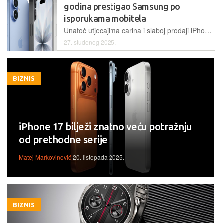
godina prestigao Samsung po
isporukama mobitela
Unatoč utjecajima carina i slaboj prodaji iPhone Aira, Apple će prema procjeni Counterpointa u 2025. godini isporučiti više mobitela od Samsunga te tako posjesti na sam vrh tržišta
27. studenog 2025.
BIZNIS
iPhone 17 bilježi znatno veću potražnju
od prethodne serije
Matej Markovinović
20. listopada 2025.
BIZNIS