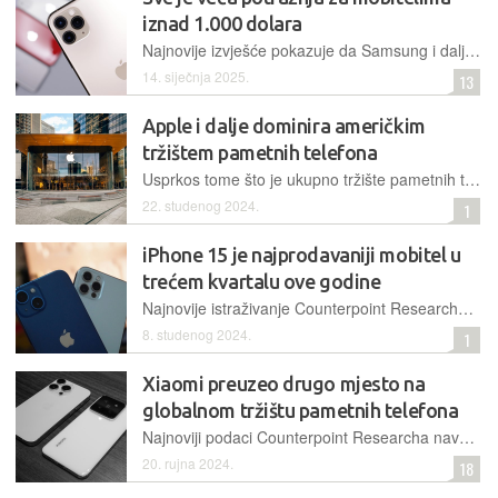
iznad 1.000 dolara
Najnovije izvješće pokazuje da Samsung i dalje drži vodeće mjesto s 19 posto udjela na tržištu te da je potražnja za mobitelima iznad 1.000 dolara sve veća
14. siječnja 2025.
13
Apple i dalje dominira američkim
tržištem pametnih telefona
Usprkos tome što je ukupno tržište pametnih telefona u SAD-u u padu, Apple i dalje čvrsto zadržava svoju dominaciju
22. studenog 2024.
1
iPhone 15 je najprodavaniji mobitel u
trećem kvartalu ove godine
Najnovije istraživanje Counterpoint Researcha pokazuje da je prošlogodišnji iPhone 15 najprodavaniji mobitel na svijetu u razdoblju od srpnja do rujna ove godine
8. studenog 2024.
1
Xiaomi preuzeo drugo mjesto na
globalnom tržištu pametnih telefona
Najnoviji podaci Counterpoint Researcha navode da je Xiaomi ovoga kolovoza preuzeo drugo mjesto na globalnom tržištu pametnih telefona te tako pretekao Apple. Na prvom mjestu je i dalje Samsung
20. rujna 2024.
18