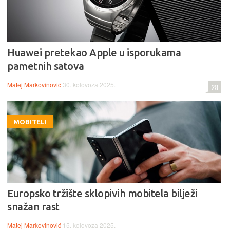
Huawei pretekao Apple u isporukama
pametnih satova
Matej Markovinović
30. kolovoza 2025.
28
MOBITELI
Europsko tržište sklopivih mobitela bilježi
snažan rast
Matej Markovinović
15. kolovoza 2025.