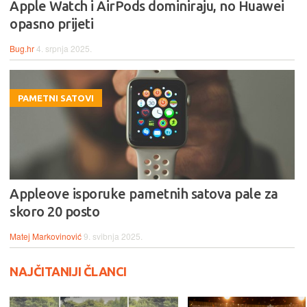
Apple Watch i AirPods dominiraju, no Huawei
opasno prijeti
Bug.hr
4. srpnja 2025.
PAMETNI SATOVI
Appleove isporuke pametnih satova pale za
skoro 20 posto
Matej Markovinović
9. svibnja 2025.
NAJČITANIJI ČLANCI