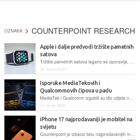
COUNTERPOINT RESEARCH
OZNAKA
Apple i dalje predvodi tržište pametnih
satova
Tržište pametnih satova lagano se oporavlja, a blagom rastu pridonijeli su Appleovi uređaji i sve veći interes za premium modele
20. lipnja 2026.
Isporuke MediaTekovih i
Qualcommovih čipova u padu
MediaTek i Qualcomm izgubili su dio udjela na tržištu čipova, no isto se ne može reći za Samsung i Apple
14. lipnja 2026.
iPhone 17 najprodavaniji je mobitel na
svijetu
Counterpoint je izbacio listu najprodavanijih mobitela za prvi kvartal 2026. godine, na kojoj prva tri mjesta zauzimaju Appleovi aktualni modeli iPhonea 17