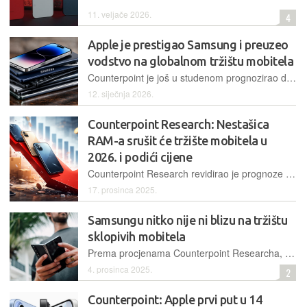
11. veljače 2026.
4
Apple je prestigao Samsung i preuzeo
vodstvo na globalnom tržištu mobitela
Counterpoint je još u studenom prognozirao da će Apple u 2025. prestići Samsung na tržištu mobitela, a sada je to i potvrđeno
12. siječnja 2026.
Counterpoint Research: Nestašica
RAM-a srušit će tržište mobitela u
2026. i podići cijene
Counterpoint Research revidirao je prognoze za sljedeću godinu i sada očekuje pad globalnog tržišta mobitela od 2,1 posto. Razlog je nestašica RAM-a
17. prosinca 2025.
Samsungu nitko nije ni blizu na tržištu
sklopivih mobitela
Prema procjenama Counterpoint Researcha, Samsung trenutno drži čak 64 posto udjela na tržištu sklopivih mobitela. Drugi je tek Huawei s 15 posto
4. prosinca 2025.
2
Counterpoint: Apple prvi put u 14