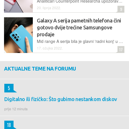
Analitičari Counterpoint Researcha upozoravaju da će situacija za tržište pametnih telefona postati još gora
20. lipnja 2022.
9
Galaxy A serija pametnih telefona čini
gotovo dvije trećine Samsungove
prodaje
Mid range A serija bila je glavni 'radni konj' u čitavom Samsungovom portfelju pametnih telefona posljednjih nekoliko godina. Uređaji su dobili široku popularnost na globalnoj razini, snalazeći se dobro na različitim tržištima
17. ožujka 2022.
17
AKTUALNE TEME NA FORUMU
5
Digitalno ili fizičko: Što gubimo nestankom diskov
prije 12 minuta
18