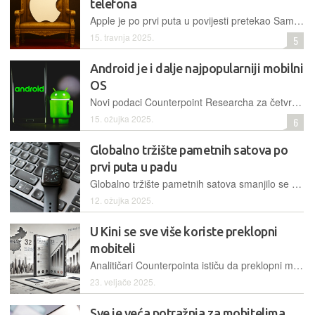
telefona
Apple je po prvi puta u povijesti pretekao Samsung po broju isporuka te je zasjeo na tron globalnog tržišta pametnih telefona
15. travnja 2025.
5
Android je i dalje najpopularniji mobilni
OS
Novi podaci Counterpoint Researcha za četvrti kvartal 2024. godine potvrđuje dominaciju Androida kao najkorištenijeg OS-a na pametnim telefonima
15. ožujka 2025.
6
Globalno tržište pametnih satova po
prvi puta u padu
Globalno tržište pametnih satova smanjilo se za 7 posto u 2024. godini, a analitičari Counterpointa smatraju da je razlog tomu slabija potražnja kod indijskih kupaca
12. ožujka 2025.
U Kini se sve više koriste preklopni
mobiteli
Analitičari Counterpointa ističu da preklopni mobiteli više nisu rezervirani samo za tehnološke entuzijaste i mušku populaciju te da ih sve više koriste i ostale skupine korisnika
23. veljače 2025.
Sve je veća potražnja za mobitelima