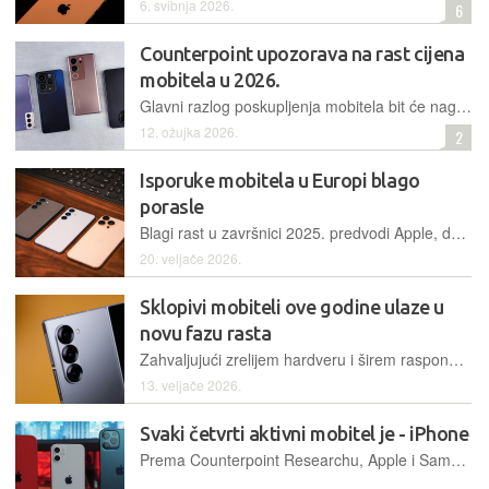
6. svibnja 2026.
6
Counterpoint upozorava na rast cijena
mobitela u 2026.
Glavni razlog poskupljenja mobitela bit će nagli skok cijena memorijskih komponenti, što će utjecati na svaki rang uređaja
12. ožujka 2026.
2
Isporuke mobitela u Europi blago
porasle
Blagi rast u završnici 2025. predvodi Apple, dok analitičari upozoravaju na moguće 'zahlađenje' tržišta već iduće godine zbog nestašice memorijskih čipova
20. veljače 2026.
Sklopivi mobiteli ove godine ulaze u
novu fazu rasta
Zahvaljujući zrelijem hardveru i širem rasponu modela, sklopivi mobiteli ove bi se godine mogli nametnuti većem broju korisnika nego ikad prije
13. veljače 2026.
Svaki četvrti aktivni mobitel je - iPhone
Prema Counterpoint Researchu, Apple i Samsung jedini imaju više od milijardu aktivnih uređaja te zajedno drže 44 posto tržišta