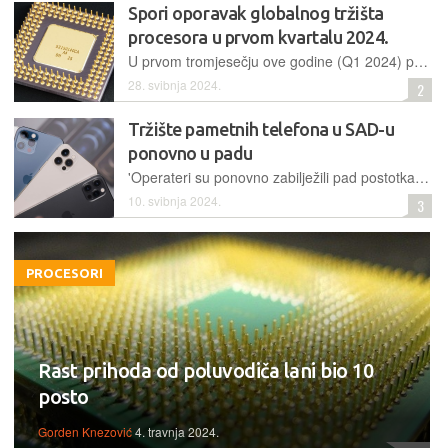
Spori oporavak globalnog tržišta
procesora u prvom kvartalu 2024.
U prvom tromjesečju ove godine (Q1 2024) prihod globalne ljevaoničke industrije pao je oko 5% na tromjesečnoj razini (u odnosu na Q4 2023), te porastao 12% na godišnjoj razini (u odnosu na Q1 2023)
28. svibnja 2024.
2
Tržište pametnih telefona u SAD-u
ponovno u padu
'Operateri su ponovno zabilježili pad postotka nadogradnje i prihoda od opreme u prvom kvartalu 2024. godine', kaže voditelj istraživanja za Sjevernu Ameriku u Counterpointu
10. svibnja 2024.
3
PROCESORI
Rast prihoda od poluvodiča lani bio 10
posto
Gorden Knezović
4. travnja 2024.