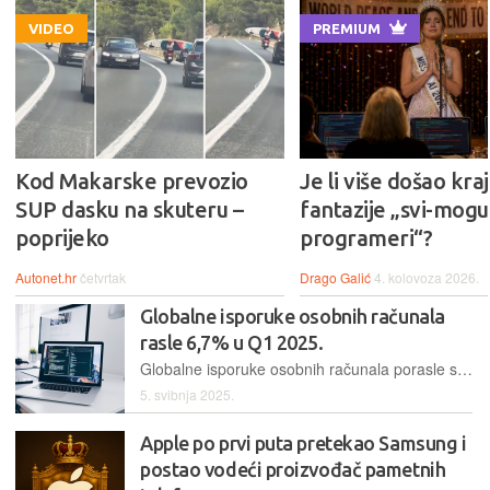
VIDEO
PREMIUM
Kod Makarske prevozio
Je li više došao kraj
SUP dasku na skuteru –
fantazije „svi-mogu-
poprijeko
programeri“?
Autonet.hr
četvrtak
Drago Galić
4. kolovoza 2026.
Globalne isporuke osobnih računala
rasle 6,7% u Q1 2025.
Globalne isporuke osobnih računala porasle su 6,7% na godišnjoj razini u prvom tromjesečju 2025. Godine (Q1 2025) i dosegle 61,4 milijuna jedinica, prema preliminarnim podacima Counterpoint Researcha
5. svibnja 2025.
Apple po prvi puta pretekao Samsung i
postao vodeći proizvođač pametnih