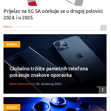
Prijelaz na 5G SA očekuje se u drugoj polovici
2024. i u 2025.
Mreža
2. ožujka 2024.
1
BIZNIS
Globalno tržište pametnih telefona
pokazuje znakove oporavka
Matej Markovinović
26. studenog 2023.
1
BIZNIS