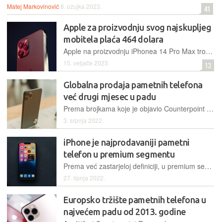
Matej Markovinović
8. ožujka 2023.
41
Apple za proizvodnju svog najskupljeg
mobitela plaća 464 dolara
Apple na proizvodnju iPhonea 14 Pro Max troši 3,7 posto više novca u odnosu na sklapanje iPhone 13 Pro Max modela, prvenstveno zbog novog SoC-a i poboljšane kamere
15. veljače 2023.
13
Globalna prodaja pametnih telefona
već drugi mjesec u padu
Prema brojkama koje je objavio Counterpoint Research, globalna prodaja pametnih telefona već je drugi mjesec u padu, a situacija će navodno biti sve gora
3. srpnja 2022.
iPhone je najprodavaniji pametni
telefon u premium segmentu
Prema već zastarjeloj definiciji, u premium segment spadaju pametni telefoni za koje je potrebno izdvojiti više od 400 dolara
27. lipnja 2022.
Europsko tržište pametnih telefona u
najvećem padu od 2013. godine