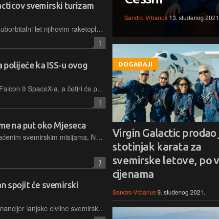
acticov svemirski turizam
Sandro Vrbanus
13. studenog 2021
Iako potražnja za kartama za kratki suborbitalni let njihovim raketoplanom ne jenjava, zbog nedostatka radne snage i krize s opskrbom raznim komponentama, početak komercijalnog rada ponovno su odgodili
1
a polijeće ka ISS-u ovog
DOGAĐAJI
Misija AX-1 bit će lansirana raketom Falcon 9 SpaceX-a, a četiri će putnika biti poslana na Međunarodnu svemirsku postaju kako bi se bavili promoviranjem STEM edukacije i istraživanjima
1
 ime na put oko Mjeseca
Virgin Galactic prodao 
Kao što je to već običaj s medijski praćenim svemirskim misijama, NASA će i na prvi let u sklopu projekta Artemis ukrcati memorijski čip, a na njemu će biti zapisana imena svih koji se unaprijed upišu
stotinjak karata za
svemirske letove, po v
7
cijenama
n spojit će svemirski
Sandro Vrbanus
9. studenog 2021.
Jedan od svemirskih turista i glavni financijer lanjske civilne svemirske misije Inspiration4 odlučio se vratiti u orbitu i pokrenuti vlastiti svemirski program, s istraživačkim i humanitarnim ciljevima