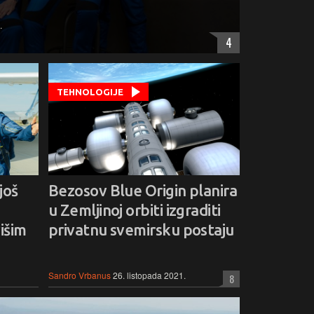
.
4
TEHNOLOGIJE
još
Bezosov Blue Origin planira
u Zemljinoj orbiti izgraditi
išim
privatnu svemirsku postaju
Sandro Vrbanus
26. listopada 2021.
8