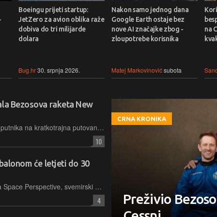
Boeingu prijeti startup:
Nakon samo jednog dana
Kori
-
JetZero za avion oblika raže
Google Earth ostaje bez
bes
dobiva do tri milijarde
nove AI značajke zbog -
na C
dolara
zloupotrebe korisnika
kvak
Bug.hr
30. srpnja 2026.
Matej Markovinović
subota
Sand
rala Bezosova raketa New
CRNA KRONIKA
Iako već mjesecima služi za prijevoz putnika na kratkotrajna putovanja u bestežinskom stanju, raketa Blue Origina New Shepard ovoga je puta letjela bez posade, pa doživjela katastrofalnu anomaliju
10
balonom će letjeti do 30
Ostvari li se vizija američkog startupa Space Perspective, svemirski će turizam postati udobnije, sigurnije i uzbudljivije iskustvo nego što je to sada, i to uz pomoć balona i posebnih putničkih kapsula
Preživio Bezoso
4
Cessni