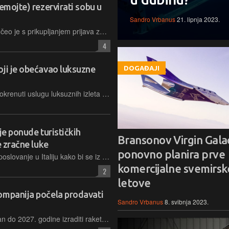
emojte) rezervirati sobu u
Sandro Vrbanus
21. lipnja 2023.
Kalifornijski startup GRU Space započeo je s prikupljanjem prijava za boravak u lunarnom hotelu, uz ambiciozan plan izgradnje i korištenje inovativnih tehnologija od 2032. godine
4
oji je obećavao luksuzne
DOGAĐAJI
Američki startup, koji je pokušavao pokrenuti uslugu luksuznih izleta balonom i posebnom putničkom kapsulom, našao se u financijskim problemima i izgledno je da će biti ugašen
je ponude turističkih
Bransonov Virgin Galac
e zračne luke
ponovno planira prve
Virgin Galactic planira proširiti svoje poslovanje u Italiju kako bi se iz svemirske luke Grottaglie u regiji Puglia moglo izvoditi do 300 letova godišnje s više od 1.500 putnika
komercijalne svemirsk
2
letove
ompanija počela prodavati
Sandro Vrbanus
8. svibnja 2023.
Startup Deep Blue Aerospace planiran do 2027. godine izraditi raketu i putničku kapsulu, kojima bi lansirao svemirske turiste na visinu od oko 100 kilometara. Prve ulaznice već su razgrabljene