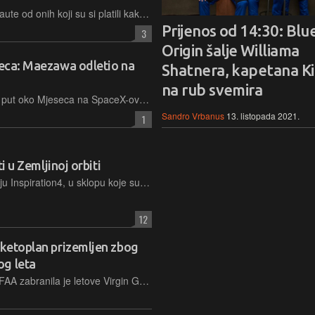
Kako bi se razlikovalo "prave" astronaute od onih koji su si platili kakav turistički svemirski let, američka agencija za avijaciju FAA objavila je kako više neće dodjeljivati komercijalna astronautska krila
Prijenos od 14:30: Blu
3
Origin šalje Williama
seca: Maezawa odletio na
Shatnera, kapetana Ki
na rub svemira
Japanski milijarder koji je već uplatio put oko Mjeseca na SpaceX-ovom Starshipu, sada je, za zagrijavanje, ruskim Soyuzom otišao na 12-dnevni izlet na Međunarodnu svemirsku postaju
Sandro Vrbanus
13. listopada 2021.
1
ti u Zemljinoj orbiti
SpaceX je protekle noći lansirao misiju Inspiration4, u sklopu koje su putničkom kapsulom na trodnevno orbitiranje oko Zemlje poslani ljudi koji, prvi puta ikada, nisu astronauti već imaju samo osnovni trening
12
aketoplan prizemljen zbog
og leta
Američka agencija za zrakoplovstvo FAA zabranila je letove Virgin Galacticovom SpaceShipTwo dok se ne utvrde okolnosti zbog kojih je u srpnju nakratko bio skrenuo s dozvoljene i planirane rute