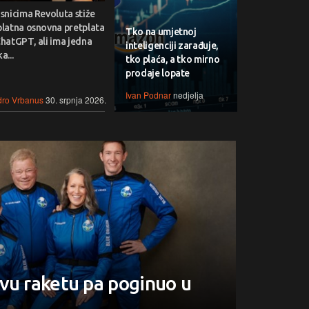
snicima Revoluta stiže
platna osnovna pretplata
Tko na umjetnoj
hatGPT, ali ima jedna
inteligenciji zarađuje,
a...
tko plaća, a tko mirno
prodaje lopate
Ivan Podnar
nedjelja
ro Vrbanus
30. srpnja 2026.
vu raketu pa poginuo u