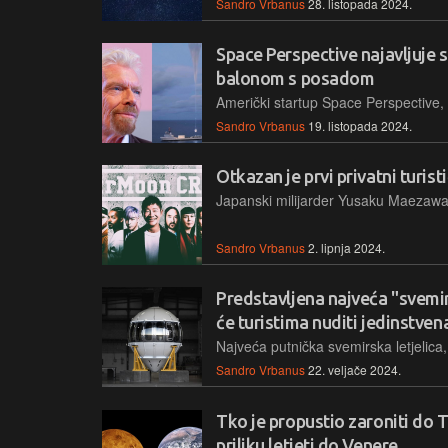
Sandro Vrbanus
28. listopada 2024.
Space Perspective najavljuje s
balonom s posadom
Sandro Vrbanus
19. listopada 2024.
Otkazan je prvi privatni turist
Sandro Vrbanus
2. lipnja 2024.
Predstavljena najveća "svemi
će turistima nuditi jedinstve
Sandro Vrbanus
22. veljače 2024.
Tko je propustio zaroniti do 
priliku letjeti do Venere