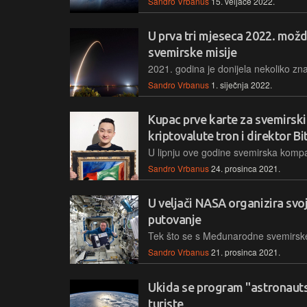
Sandro Vrbanus
15. veljače 2022.
U prva tri mjeseca 2022. možd
svemirske misije
Sandro Vrbanus
1. siječnja 2022.
Kupac prve karte za svemirski 
kriptovalute tron i direktor B
Sandro Vrbanus
24. prosinca 2021.
U veljači NASA organizira svo
putovanje
Sandro Vrbanus
21. prosinca 2021.
Ukida se program "astronauts
turiste