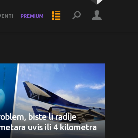
VENTI
PREMIUM
oblem, biste li radije
metara uvis ili 4 kilometra