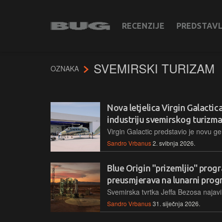
RECENZIJE
PREDSTAV
SVEMIRSKI TURIZAM
OZNAKA
Nova letjelica Virgin Galactic
industriju svemirskog turizm
Sandro Vrbanus
2. svibnja 2026.
Blue Origin "prizemljio" pro
preusmjerava na lunarni pro
Sandro Vrbanus
31. siječnja 2026.