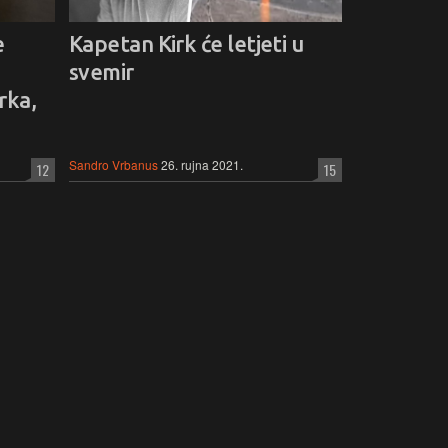
e
Kapetan Kirk će letjeti u
svemir
rka,
Sandro Vrbanus
26. rujna 2021.
12
15