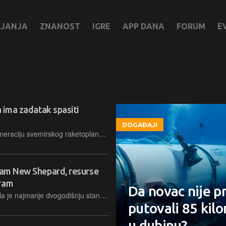
LJANJA
ZNANOST
IGRE
APP DANA
FORUM
E
a ima zadatak spasiti
a
DOGAĐAJI
Virgin Galactic predstavio je novu generaciju svemirskog raketoplana, no financije i povlačenje konkurenata dovode u pitanje opstanak cijele industrije komercijalnih suborbitalnih putovanja
gram New Shepard, resurse
gram
Da novac nije pr
Svemirska tvrtka Jeffa Bezosa najavila je najmanje dvogodišnju stanku u suborbitalnim letovima kako bi ubrzala razvoj tehnologija za povratak ljudi na Mjesec i uspostavu trajne lunarne prisutnosti
putovali 85 kilo
u dubinu?