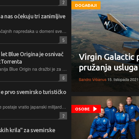
2
DOGAĐAJI
a nas očekuju tri zanimljive
2021. godina je donijela nekoliko značajnih napredaka u domeni svemirskih letova, a i naredna će biti prilično zanimljiva, poglavito ako se ostvare planovi i najave NASA-e i SpaceX-a
5
let Blue Origina je osnivač
Virgin Galactic
itTorrenta
pružanja usluga
U lipnju ove godine svemirska kompanija Blue Origin na dražbi je za gotovo 30 milijuna dolara nepoznatom kupcu prodala prvu kartu za svemirski let. Sada se otkrilo i tko je on
6
Sandro Vrbanus
15. listopada 2021
je prvo svemirsko turističko
Tek što se s Međunarodne svemirske postaje vratio japanski milijarder Yusaku Maezawa, NASA je objavila da će i oni uskoro početi s naplatom izleta u orbitu
OSOBE
2
kih krila" za svemirske