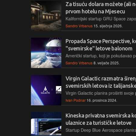
Za tisuću dolara možete (ali n
prvom hotelu na Mjesecu
Sandro Vrbanus
15. siječnja 2026.
Propada Space Perspective, k
"svemirske" letove balonom
Sandro Vrbanus
8. veljače 2025.
Virgin Galactic razmatra širen
svemirskih letova iz talijansk
Ivan Podnar
16. prosinca 2024.
Kineska privatna svemirska k
ulaznice za turističke letove