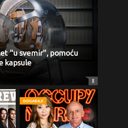
let "u svemir", pomoću
e kapsule
8
DOGAĐAJI