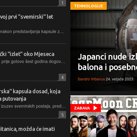
1
TEHNOLOGIJE
voj prvi "svemirski" let
Američki startup Space Perspective, nakon predstavljanja kapsule za "svemirska" putovanja balonom i niza testiranja samih balona proteklih mjeseci najavljuje i prvi let s posadom
ički "izlet" oko Mjeseca
Japanci nude iz
Japanski milijarder Yusaku Maezawa prije gotovo šest godina dogovorio je turistički let SpaceX-ovim Starshipom, no zbog neizvjesnosti i pomicanja rokova, sad kaže da je prisiljen otkazati projekt
balona i posebn
4
Sandro Vrbanus
24. veljače 2023.
rska" kapsula dosad, koja
na putovanja
Najveća putnička svemirska letjelica, izuzev svemirskih postaja, predstavljena je javnosti. Prve bi turiste na visinske izlete trebala povesti već sljedeće godine, a zainteresiranih za sada ne manjka
ZABAVA
5
Titanica, možda će imati