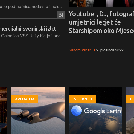
Suosnivač kompanije OceanGate, čija je podmornica nedavno implodirala na putu do Titanica, ima i drugu ideju – stvoriti koloniju od barem tisuću ljudi, koji bi živjeli u Venerinoj atmosferi
Youtuber, DJ, fotografi
24
umjetnici letjet će
mercijalni svemirski izlet
Starshipom oko Mjese
Šesti svemirski let raketoplana Virgin Galactica VSS Unity bio je i prvi pravi komercijalni let, na kojem su bili putnici s plaćenim kartama. Bila su to trojica Talijana s posebnim zadacima
Sandro Vrbanus
9. prosinca 2022.
AVIJACIJA
INTERNET
F