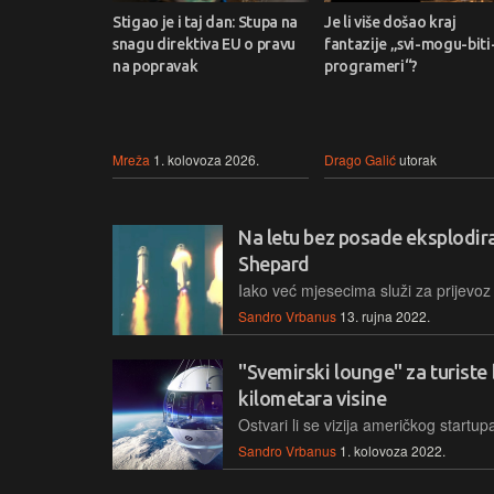
Stigao je i taj dan: Stupa na
Je li više došao kraj
snagu direktiva EU o pravu
fantazije „svi-mogu-biti
na popravak
programeri“?
Mreža
1. kolovoza 2026.
Drago Galić
utorak
Na letu bez posade eksplodi
Shepard
Sandro Vrbanus
13. rujna 2022.
"Svemirski lounge" za turiste 
kilometara visine
Sandro Vrbanus
1. kolovoza 2022.