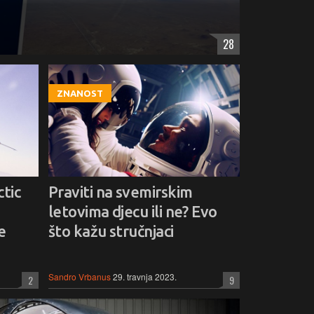
28
ZNANOST
tic
Praviti na svemirskim
letovima djecu ili ne? Evo
e
što kažu stručnjaci
Sandro Vrbanus
29. travnja 2023.
2
9