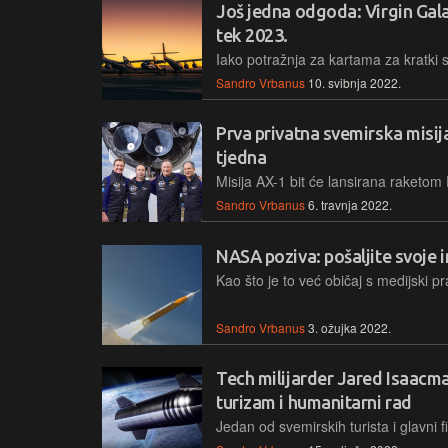
Još jedna odgoda: Virgin Gal
tek 2023.
Sandro Vrbanus
10. svibnja 2022.
Prva privatna svemirska misij
tjedna
Sandro Vrbanus
6. travnja 2022.
NASA poziva: pošaljite svoje
Sandro Vrbanus
3. ožujka 2022.
Tech milijarder Jared Isaacma
turizam i humanitarni rad