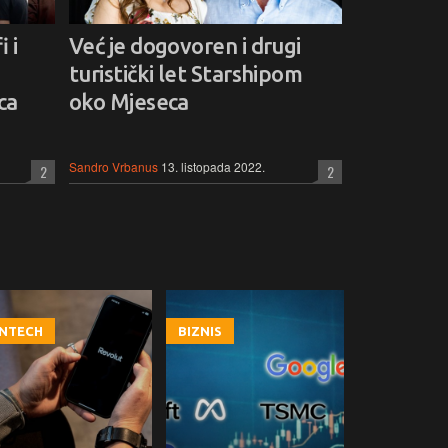
 i
Već je dogovoren i drugi
turistički let Starshipom
ca
oko Mjeseca
Sandro Vrbanus
13. listopada 2022.
2
2
INTECH
BIZNIS