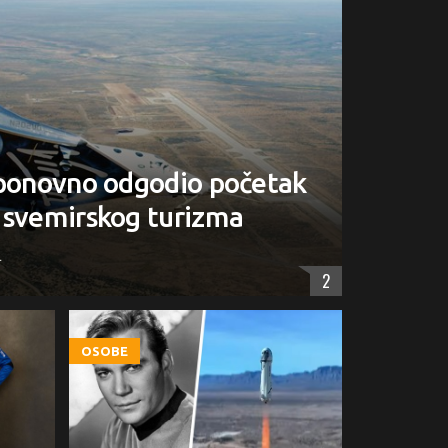
 ponovno odgodio početak
 svemirskog turizma
.
2
OSOBE