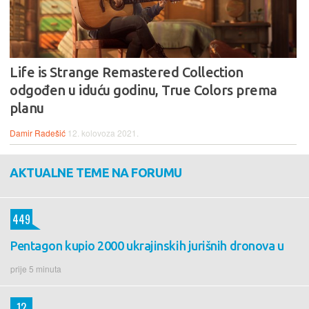
Life is Strange Remastered Collection
odgođen u iduću godinu, True Colors prema
planu
Damir Radešić
12. kolovoza 2021.
AKTUALNE TEME NA FORUMU
449
Pentagon kupio 2000 ukrajinskih jurišnih dronova u
prije 5 minuta
12