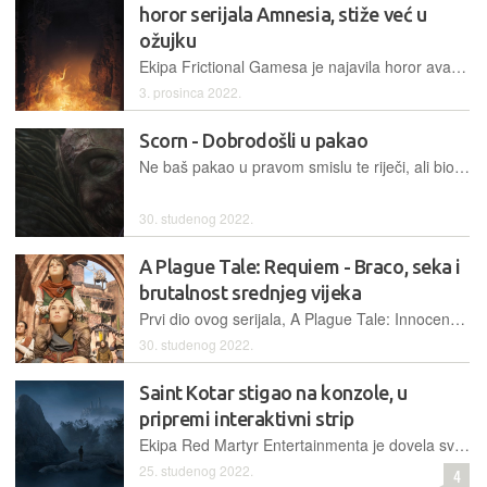
horor serijala Amnesia, stiže već u
ožujku
Ekipa Frictional Gamesa je najavila horor avanturu Amnesia: The Bunker, novi nastavak proslavljenog serijala koji će nas ovaj put odvesti u uklete rovove Prvog svjetskog rata
3. prosinca 2022.
Scorn - Dobrodošli u pakao
Ne baš pakao u pravom smislu te riječi, ali biomehanički svijet kakav nam predstavlja Scorn, svakako je jedno od najimpresivnijih horor okruženja iz kojeg smo u dugotrajnoj gamerskoj karijeri pokušali pronaći izlaz
30. studenog 2022.
A Plague Tale: Requiem - Braco, seka i
brutalnost srednjeg vijeka
Prvi dio ovog serijala, A Plague Tale: Innocence, nije bio savršen, ali izazvao je dovoljno veliku pozornost igrača da autori podrobnije porade na nastavku, koji djeluje mnogo razrađenije i kvalitetnije
30. studenog 2022.
Saint Kotar stigao na konzole, u
pripremi interaktivni strip
Ekipa Red Martyr Entertainmenta je dovela svoju avanturu Saint Kotar na konzole, a iznenadila nas je i najavom interaktivnog stripa kojeg planiraju objaviti 2. prosinca
25. studenog 2022.
4