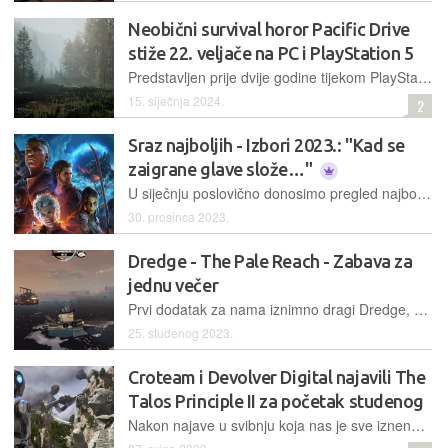
Neobični survival horor Pacific Drive
stiže 22. veljače na PC i PlayStation 5
Predstavljen prije dvije godine tijekom PlayStationovog State of Playa, Pacific Drive je izazvao veliki interes igrača obzirom da se radi o survivalu u kojem glavna uloga pripada karavanu
15. siječnja 2024.
2
Sraz najboljih - Izbori 2023.: "Kad se
zaigrane glave slože…"
U siječnju poslovično donosimo pregled najboljih igara u proteklih dvanaest mjeseci, a kao i prošle godine, bilo je nemoguće ne proglasiti "najbolju od najboljih", onu koja briljira u svakom svojem segmentu
30. prosinca 2023.
Dredge - The Pale Reach - Zabava za
jednu večer
Prvi dodatak za nama iznimno dragi Dredge, kojeg smo pošteno nahvalili prije pola godine, nas vodi u južna zaleđena mora i donosi nove ribarske horor avanture
25. studenog 2023.
Croteam i Devolver Digital najavili The
Talos Principle II za početak studenog
Nakon najave u svibnju koja nas je sve iznenadila, Croteam i Devolver Digital su u novoj objavi otkrili da The Talos Principle II stiže 2. studenog za PC i konzole