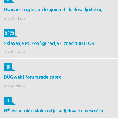
Dvanaest najlošije dizajniranih dijelova ljudskog
prije 30 minuta
9.929
Sklapanje PC konfiguracija - iznad 1300 EUR
prije 34 minute
16
BUG web i forum rade sporo
prije 41 minutu
4
HŽ-ov putnički vlak koji je sudjelovao u nesreći b