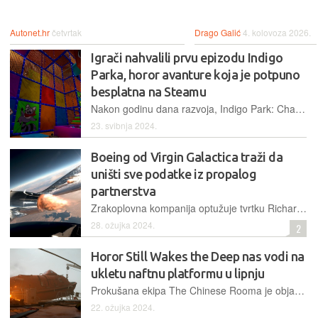
Autonet.hr
četvrtak
Drago Galić
4. kolovoza 2026.
Igrači nahvalili prvu epizodu Indigo
Parka, horor avanture koja je potpuno
besplatna na Steamu
Nakon godinu dana razvoja, Indigo Park: Chapter 1 je dostupan putem Steama, a zahvaljujući iznimno pozitivnim reakcijama, developeri kreću s razvojem drugog poglavlja
23. svibnja 2024.
Boeing od Virgin Galactica traži da
uništi sve podatke iz propalog
partnerstva
Zrakoplovna kompanija optužuje tvrtku Richarda Bransona za nezakonito korištenje Boeingovih zaštićenih informacija prilikom dizajniranja matičnog broda
28. ožujka 2024.
2
Horor Still Wakes the Deep nas vodi na
ukletu naftnu platformu u lipnju
Prokušana ekipa The Chinese Rooma je objavila kako njihov novi narativni horor Still Wakes the Deep stiže na tržište 18. lipnja
22. ožujka 2024.