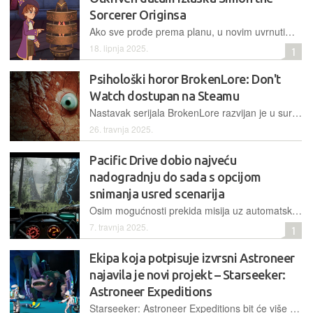
Sorcerer Originsa
Ako sve prođe prema planu, u novim uvrnutim avanturama čarobnjačkog šegrta Simona trebali bismo uživati još prije kraja godine
18. lipnja 2025.
1
Psihološki horor BrokenLore: Don't
Watch dostupan na Steamu
Nastavak serijala BrokenLore razvijan je u suradnji s profesionalnim psihologom, a tematizira anksioznost i depresiju na jedinstven i jezovit način
26. travnja 2025.
Pacific Drive dobio najveću
nadogradnju do sada s opcijom
snimanja usred scenarija
Osim mogućnosti prekida misija uz automatsko snimanje, nadogradnja donosi i ekspedicije koje će pri svakom novom igranju nuditi nova pravila i izazove
7. travnja 2025.
1
Ekipa koja potpisuje izvrsni Astroneer
najavila je novi projekt – Starseeker:
Astroneer Expeditions
Starseeker: Astroneer Expeditions bit će više orijentiran na druženje i kooperativno igranje, no, kako kažu autori, u njemu će uživati i oni koji preferiraju solo igranje