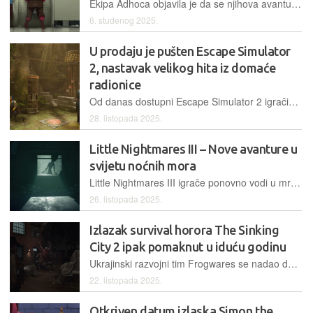
Ekipa Adhoca objavila je da se njihova avantura Dispatch, nalik na najbolje Telltaleove uratke, u prvih deset dana prodala u više od milijun primjeraka
6. studenog 2025.
U prodaju je pušten Escape Simulator
2, nastavak velikog hita iz domaće
radionice
Od danas dostupni Escape Simulator 2 igračima nudi pregršt uzbudljivih izazova i zabave u novim tematskim virtualnim „escape roomovima“
28. listopada 2025.
Little Nightmares III – Nove avanture u
svijetu noćnih mora
Little Nightmares III igrače ponovno vodi u mračne i jezive kutke novih svjetova, uz nezaobilazan osjećaj nemoći i tjeskobe koji ne prestaje ni nakon što igru u konačnici savladaju.
26. listopada 2025.
Izlazak survival horora The Sinking
City 2 ipak pomaknut u iduću godinu
Ukrajinski razvojni tim Frogwares se nadao dovršiti igru do kraja godine, ali je izlazak ipak odgođen, dijelom zbog rata, a dijelom zbog činjenice da je riječ o za njih potpuno novom području
22. listopada 2025.
Otkriven datum izlaska Simon the