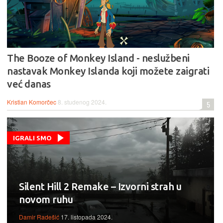
The Booze of Monkey Island - neslužbeni
nastavak Monkey Islanda koji možete zaigrati
već danas
Kristian Komorčec
8. studenog 2024.
5
IGRALI SMO
Silent Hill 2 Remake – Izvorni strah u
novom ruhu
Damir Radešić
17. listopada 2024.