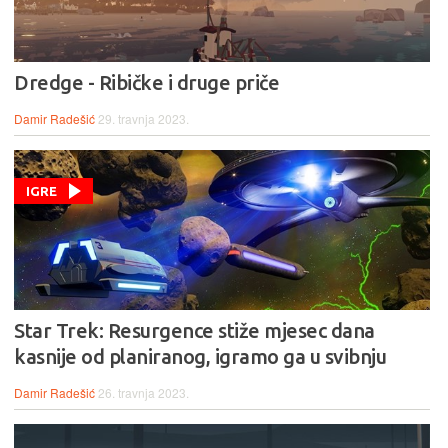
Dredge - Ribičke i druge priče
Damir Radešić
29. travnja 2023.
IGRE
Star Trek: Resurgence stiže mjesec dana
kasnije od planiranog, igramo ga u svibnju
Damir Radešić
26. travnja 2023.