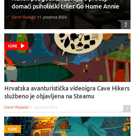
domaći psihološki triler Go Home Annie
Damir Radešić
11. prosinca 2024.
2
IGRE
Hrvatska avanturistička videoigra Cave Hikers
službeno je objavljena na Steamu
Damir Radešić
9. prosinca 2024.
1
IGRE