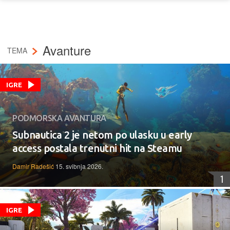
Avanture
TEMA
IGRE
PODMORSKA AVANTURA
Subnautica 2 je netom po ulasku u early
access postala trenutni hit na Steamu
Damir Radešić
15. svibnja 2026.
1
IGRE