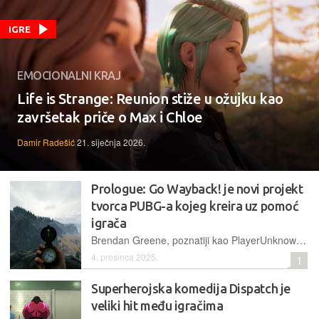
IGRE
EMOCIONALNI KRAJ
Life is Strange: Reunion stiže u ožujku kao
završetak priče o Max i Chloe
Damir Radešić
21. siječnja 2026.
Prologue: Go Wayback! je novi projekt
tvorca PUBG-a kojeg kreira uz pomoć
igrača
Brendan Greene, poznatiji kao PlayerUnknown, krajem prošlog mjeseca pokrenuo je early access za svoj novi survival Prologue: Go Wayback!, kojeg oblikuje prema povratnim informacijama zajednice
4. prosinca 2025.
1
Superherojska komedija Dispatch je
veliki hit među igračima