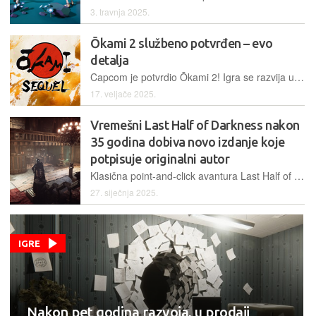
3. travnja 2025.
Ōkami 2 službeno potvrđen – evo
detalja
Capcom je potvrdio Ōkami 2! Igra se razvija u RE Engineu, Hideki Kamiya se vraća kao redatelj, a IGN donosi prve detalje o razvoju, uključenim studijima i povratku skladatelja Reija Kondoha.
17. veljače 2025.
Vremešni Last Half of Darkness nakon
35 godina dobiva novo izdanje koje
potpisuje originalni autor
Klasična point-and-click avantura Last Half of Darkness za deset dana stiže na Steam u osuvremenjenom izdanju, koje donosi novu grafiku, izmijenjenu igrivost i još veći broj zagonetki
27. siječnja 2025.
IGRE
Nakon pet godina razvoja, u prodaji