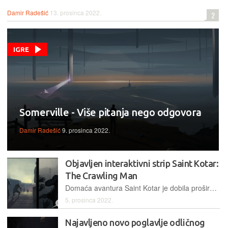
Damir Radešić
13. prosinca 2022.
2
IGRE
Somerville - Više pitanja nego odgovora
Damir Radešić
9. prosinca 2022.
Objavljen interaktivni strip Saint Kotar:
The Crawling Man
Domaća avantura Saint Kotar je dobila proširenje priče u obliku interaktivnog stripa što nije neuobičajeno, ali se niti ne viđa prečesto
5. prosinca 2022.
Najavljeno novo poglavlje odličnog