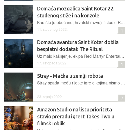
Domaća mozgalica Saint Kotar 22.
studenog stiže i na konzole
Kao što je obećano, hrvatski razvojni studio Red Martyr Entertainment i njihova mračna avantura Saint Kotar uskoro kreću u pohod na nova tržišta
11. studenog 2022.
1
Domaća avantura Saint Kotar dobila
besplatni dodatak The Ritual
Uz malo kašnjenje, ekipa Red Martyr Entertainmenta je krajem prošlog tjedna objavila besplatni dodatak The Ritual za svoju pričom vođenu avanturu Saint Kotar
17. listopada 2022.
1
Stray - Mačka u zemlji robota
Stray spada među rijetke igre o kojima nismo imali bilo kakvo mišljenje prije izlaska, no nakon što smo je priveli kraju u jednom dahu, o njoj imamo samo riječi hvale
23. srpnja 2022.
7
Amazon Studio na listu prioriteta
stavio preradu igre It Takes Two u
filmski oblik