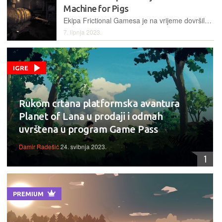
Machine for Pigs
Ekipa Frictional Gamesa je na vrijeme dovršila i pustila u prodaju posljednje izdanje serijala Amnesia, a tome u čast, servis GOG.com je odlučio korisnicima darovati Amnesiu: A Machine for Pigs
7. lipnja 2023.
IGRE
Rukom crtana platformska avantura
Planet of Lana u prodaji i odmah
uvrštena u program Game Pass
Damir Radešić
24. svibnja 2023.
1
PREMIUM