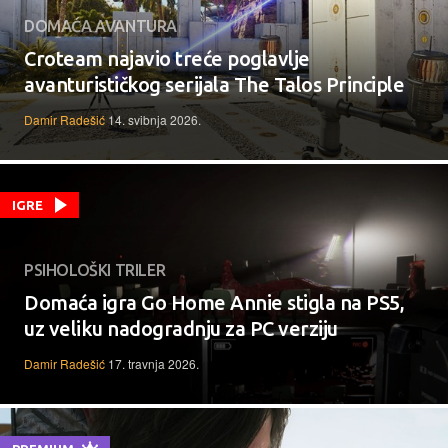
DOMAĆA AVANTURA
Croteam najavio treće poglavlje
avanturističkog serijala The Talos Principle
Damir Radešić
14. svibnja 2026.
IGRE
PSIHOLOŠKI TRILER
Domaća igra Go Home Annie stigla na PS5,
uz veliku nadogradnju za PC verziju
Damir Radešić
17. travnja 2026.