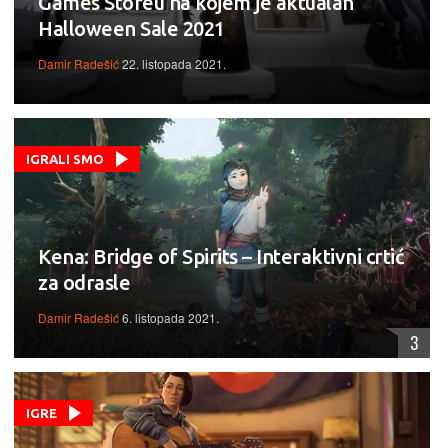
Games Storeu na kojem je aktualan
Halloween Sale 2021
Damir Radešić
22. listopada 2021.
IGRALI SMO
Kena: Bridge of Spirits – Interaktivni crtić
za odrasle
Damir Radešić
6. listopada 2021.
3
IGRE