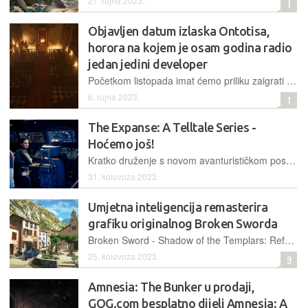
27. rujna 2023.
1
Objavljen datum izlaska Ontotisa,
horora na kojem je osam godina radio
jedan jedini developer
Početkom listopada imat ćemo priliku zaigrati psihološki triler Ontotis u kojem je najveći naglasak stavljen na atmosferu, misterije i priču
6. rujna 2023.
1
The Expanse: A Telltale Series -
Hoćemo još!
Kratko druženje s novom avanturističkom poslasticom ekipe Telltalea jednako će oduševiti ljubitelje njihovih uradaka, kao i one koji uživaju u knjigama i televizijskom serijalu The Expanse
31. kolovoza 2023.
Umjetna inteligencija remasterira
grafiku originalnog Broken Sworda
Broken Sword - Shadow of the Templars: Reforged ponovo je "iskovan" uz pomoć umjetne inteligencije - ono što se izdavaču činilo neisplativim korištenjem ljudskog rada, uspjelo je korištenjem AI alata
25. kolovoza 2023.
9
Amnesia: The Bunker u prodaji,
GOG.com besplatno dijeli Amnesia: A