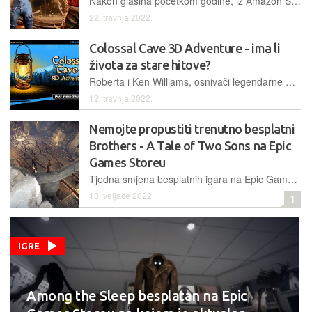
Nakon glasina početkom godine, iz Amazon Studiosa stiže potvrda o preradi velikog hita It Takes Two u filmski oblik, a uključena su i neka poznata imena poput The Rocka
22. travnja 2022.
Colossal Cave 3D Adventure - ima li
života za stare hitove?
Roberta i Ken Williams, osnivači legendarne Sierre On-line koju su davno prodali i posvetili zadnjih 20 godina života plovidbi oko svijeta, odlučili su se još jednom okušati u svijetu igara ili „interaktivne zabave“ i napraviti vlastiti remake legendarne tekstualne avanture, ali ovoga puta u 3D izvedbi i za VR sustave. Ima li još kreativne sape u penzionerskom dvojcu?
12. travnja 2022.
Nemojte propustiti trenutno besplatni
Brothers - A Tale of Two Sons na Epic
Games Storeu
Tjedna smjena besplatnih igara na Epic Games Storeu donosi Brothers - A Tale of Two Sons, iznimnu avanturu dirljive priče koju toplo preporučamo odigrati
18. veljače 2022.
1
IGRE
Among the Sleep besplatan na Epic