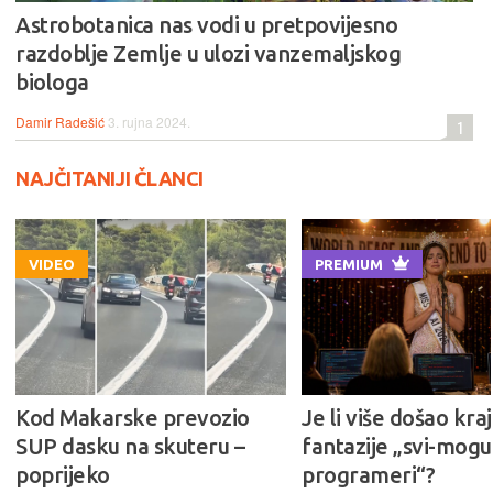
Astrobotanica nas vodi u pretpovijesno
razdoblje Zemlje u ulozi vanzemaljskog
biologa
Damir Radešić
3. rujna 2024.
1
NAJČITANIJI ČLANCI
VIDEO
PREMIUM
Kod Makarske prevozio
Je li više došao kraj
SUP dasku na skuteru –
fantazije „svi-mogu-
poprijeko
programeri“?