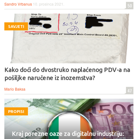
Sandro Vrbanus
10. prosinca 2021.
50
SAVJETI
Kako doći do dvostruko naplaćenog PDV-a na
pošiljke naručene iz inozemstva?
Mario Baksa
47
PROPISI
Kraj porezne oaze za digitalnu industriju: