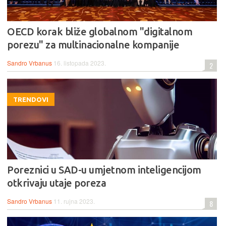
OECD korak bliže globalnom "digitalnom
porezu" za multinacionalne kompanije
Sandro Vrbanus
16. listopada 2023.
2
TRENDOVI
Poreznici u SAD-u umjetnom inteligencijom
otkrivaju utaje poreza
Sandro Vrbanus
11. rujna 2023.
8