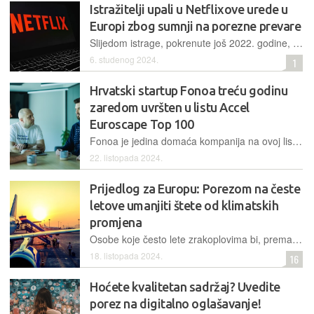
Istražitelji upali u Netflixove urede u
Europi zbog sumnji na porezne prevare
Slijedom istrage, pokrenute još 2022. godine, pretraženi su uredi Netflixa u Parizu i Amsterdamu. Sumnja se na poreznu prevaru, rad na crno te pranje novca, a akcijom upravlja Eurojust
6. studenog 2024.
1
Hrvatski startup Fonoa treću godinu
zaredom uvršten u listu Accel
Euroscape Top 100
Fonoa je jedina domaća kompanija na ovoj listi, u kategoriji Finance, HR i legal, a ranije ove godine uvrštena je bila i u Top 100 B2B SaaS startupa po časopisu Sifted
22. listopada 2024.
Prijedlog za Europu: Porezom na česte
letove umanjiti štete od klimatskih
promjena
Osobe koje često lete zrakoplovima bi, prema ovom prijedlogu, plaćale dodatne poreze. Time bi ih se demotiviralo u tom načinu transporta, a novac bi se preusmjerio u ekološke inicijative
18. listopada 2024.
16
Hoćete kvalitetan sadržaj? Uvedite
porez na digitalno oglašavanje!