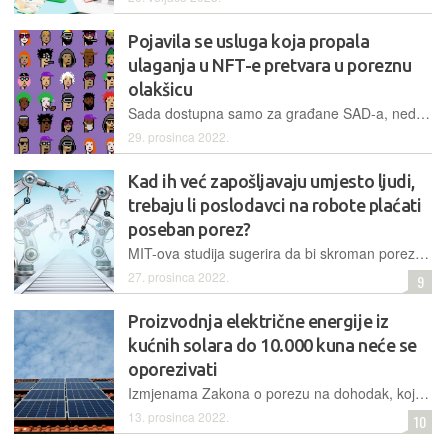
Pojavila se usluga koja propala
ulaganja u NFT-e pretvara u poreznu
olakšicu
Sada dostupna samo za građane SAD-a, nedvojbeno najveće ulagače u digitalne kolekcionarske NFT-e, usluga Unsellable otkupljuje bezvrijedne tokene i pritom pokušava iz njih izvući najbolje
29. prosinca 2022.
Kad ih već zapošljavaju umjesto ljudi,
trebaju li poslodavci na robote plaćati
poseban porez?
MIT-ova studija sugerira da bi skroman porez na robote mogao pomoći u borbi protiv učinaka automatizacije na nejednakost prihoda
27. prosinca 2022.
9
Proizvodnja električne energije iz
kućnih solara do 10.000 kuna neće se
oporezivati
Izmjenama Zakona o porezu na dohodak, koje bi trebale uskoro biti prihvaćene, omogućit će se građanima da svojim mikrosolarima na krovovima ostvare neoporezivi dohodak prodajom viška struje
13. prosinca 2022.
10