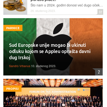
Što nam u 2024. godini donosi već dugo očekivana porezna reforma, i hoće li nam porasti plaće? Da li će nam uvesti porez na nekretnine? Koliko će nam ukidanje prireza značiti? Ukratko smo analizirali najavljene porezne promjene
26. studenog 2023.
32
PARNICE
Sud Europske unije mogao bi ukinuti
odluku kojom se Appleu oprašta davni
dug Irskoj
Sandro Vrbanus
10. studenog 2023.
2
PROPISI