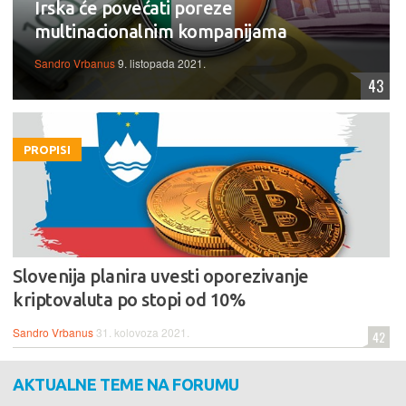
Irska će povećati poreze
multinacionalnim kompanijama
Sandro Vrbanus
9. listopada 2021.
43
PROPISI
Slovenija planira uvesti oporezivanje
kriptovaluta po stopi od 10%
Sandro Vrbanus
31. kolovoza 2021.
42
AKTUALNE TEME NA FORUMU