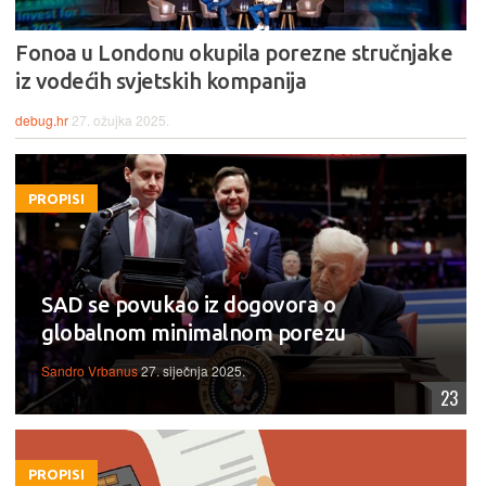
Fonoa u Londonu okupila porezne stručnjake
iz vodećih svjetskih kompanija
debug.hr
27. ožujka 2025.
PROPISI
SAD se povukao iz dogovora o
globalnom minimalnom porezu
Sandro Vrbanus
27. siječnja 2025.
23
PROPISI