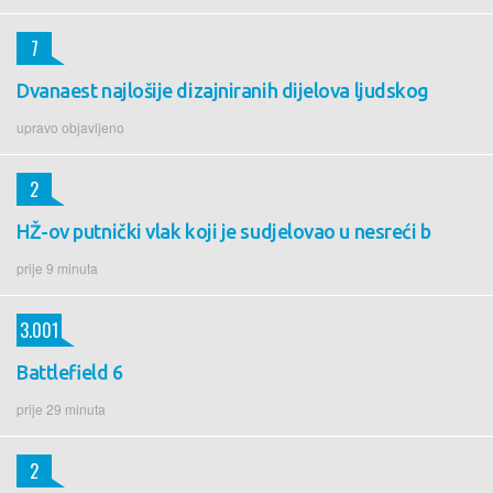
7
Dvanaest najlošije dizajniranih dijelova ljudskog
upravo objavljeno
2
HŽ-ov putnički vlak koji je sudjelovao u nesreći b
prije 9 minuta
3.001
Battlefield 6
prije 29 minuta
2