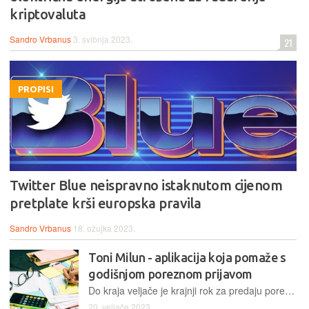
kriptovaluta
Sandro Vrbanus
3. svibnja 2023.
21
PROPISI
Twitter Blue neispravno istaknutom cijenom
pretplate krši europska pravila
Sandro Vrbanus
18. ožujka 2023.
Toni Milun - aplikacija koja pomaže s
godišnjom poreznom prijavom
Do kraja veljače je krajnji rok za predaju poreznih prijava, a ovo je aplikacija koja će najviše koristiti onima s djecom kako bi provjerili jesu li pravilno rasporedili djecu i uzdržavane članove te time ostvarili maksimalni povrat porezna pri godišnjoj prijavi…
20. veljače 2023.