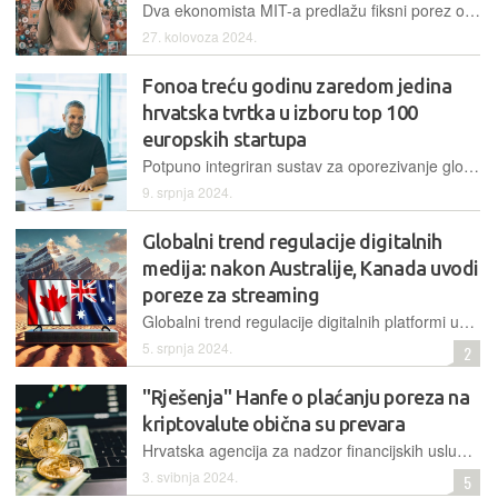
Dva ekonomista MIT-a predlažu fiksni porez od 50% za tvrtke kojima godišnji prihod od digitalnih oglasa prelazi 500 milijuna dolara
27. kolovoza 2024.
Fonoa treću godinu zaredom jedina
hrvatska tvrtka u izboru top 100
europskih startupa
Potpuno integriran sustav za oporezivanje globalnih transakcija prepoznat je kao jedan od najperspektivnijih startupa od strane portala Sifted
9. srpnja 2024.
Globalni trend regulacije digitalnih
medija: nakon Australije, Kanada uvodi
poreze za streaming
Globalni trend regulacije digitalnih platformi uzima maha, s različitim pristupima prilagođenim lokalnim uvjetima. Kanada i Australija privlače pažnju svojim propisima o digitalnim platformama pa se slične odluke donose ili planiraju diljem svijeta.
5. srpnja 2024.
2
"Rješenja" Hanfe o plaćanju poreza na
kriptovalute obična su prevara
Hrvatska agencija za nadzor financijskih usluga ponovo upozorava građane na sve učestaliju pojavu lažnih poruka poslanih e-mailom, u kojima se od građana traži uplata poreza
3. svibnja 2024.
5