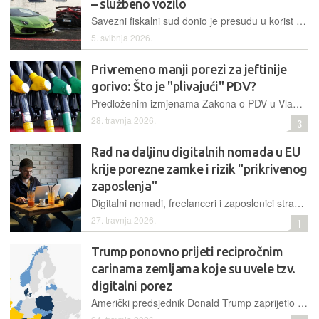
– službeno vozilo
Savezni fiskalni sud donio je presudu u korist njemačkog vještaka, koji je superautomobil koristio u poslovne svrhe, a manevar mu je uspio jer – posjeduje i luksuzna vozila "za privatne potrebe"
5. svibnja 2026.
Privremeno manji porezi za jeftinije
gorivo: Što je "plivajući" PDV?
Predloženim izmjenama Zakona o PDV-u Vlada dobiva alat za brzo smanjenje porezne stope na gorivo s 25% na minimalno 15%, čime planira ublažiti energetske udare i zaštititi gospodarstvo i građane
28. travnja 2026.
3
Rad na daljinu digitalnih nomada u EU
krije porezne zamke i rizik "prikrivenog
zaposlenja"
Digitalni nomadi, freelanceri i zaposlenici stranih kompanija danas mogu živjeti u jednoj zemlji, raditi za drugu, pritom slobodno se kretati unutar Europske unije. No, iza slike fleksibilnosti i rada s laptopom iz kafića na obali, krije se složen sustav poreznih pravila i rizika koji se često zanemaruju
27. travnja 2026.
1
Trump ponovno prijeti recipročnim
carinama zemljama koje su uvele tzv.
digitalni porez
Američki predsjednik Donald Trump zaprijetio je uvođenjem carina Ujedinjenom Kraljevstvu ako ne ukine porez na digitalne usluge za američke tehnološke tvrtke