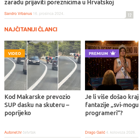
zaradu prijaviti poreznicima u Hrvatskoj
Sandro Vrbanus
16. prosinca 2024.
12
NAJČITANIJI ČLANCI
VIDEO
PREMIUM
Kod Makarske prevozio
Je li više došao kraj
SUP dasku na skuteru –
fantazije „svi-mogu-
poprijeko
programeri“?
Autonet.hr
četvrtak
Drago Galić
4. kolovoza 2026.