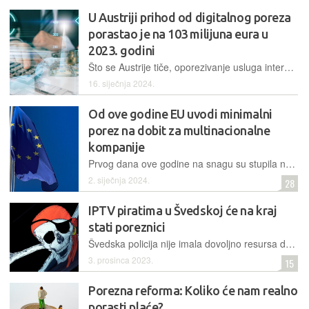
U Austriji prihod od digitalnog poreza
porastao je na 103 milijuna eura u
2023. godini
Što se Austrije tiče, oporezivanje usluga internetskog oglašavanja iznosi 5% osnovice za procjenu i namijenjeno je tvrtkama s globalnim prometom od najmanje 750 milijuna eura i domaćim prometom od najmanje 25 milijuna eura od usluga internetskog oglašavanja
16. siječnja 2024.
Od ove godine EU uvodi minimalni
porez na dobit za multinacionalne
kompanije
Prvog dana ove godine na snagu su stupila nova pravila Europske unije, kojima se uvodi minimalna efektivna stopa oporezivanja od 15% za multinacionalna poduzeća koja posluju u državama članicama EU
2. siječnja 2024.
28
IPTV piratima u Švedskoj će na kraj
stati poreznici
Švedska policija nije imala dovoljno resursa da se pozabavi rastućim problemom IPTV piratstva, pa su im upomoć priskočili poreznici, otkrivši veliku piramidalnu shemu i utaju poreza
3. prosinca 2023.
15
Porezna reforma: Koliko će nam realno
porasti plaće?