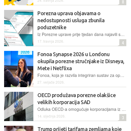
24. travnja 2026.
8
Porezna uprava objavama o
nedostupnosti usluga zbunila
poduzetnike
Iz Porezne uprave prije tjedan dana najavili su dvotjednu nedostupnost svojih sustava, potom produljili rokove za predaju obrazaca, da bi nakon nekoliko dana odluke povukli, na opće čuđenje
17. travnja 2026.
4
Fonoa Synapse 2026 u Londonu
okupila porezne stručnjake iz Disneya,
Mete i Netflixa
Fonoa, koja je razvila integriran sustav za oporezivanje globalnih transakcija, ovime nastavlja suradnju s globalnim kompanijama u taxtech industriji organizacijom stručnih konferencija
27. veljače 2026.
OECD produžava porezne olakšice
velikih korporacija SAD
Odluka OECD-a omogućuje korporacijama iz SAD nastavak koristi od korištenja poreznih oaza izvan onoga što je dopušteno postojećim globalnim minimalnim poreznim standardom za tvrtke iz drugih zemalja
14. siječnja 2026.
3
Trump prijeti tarifama zemljama koje