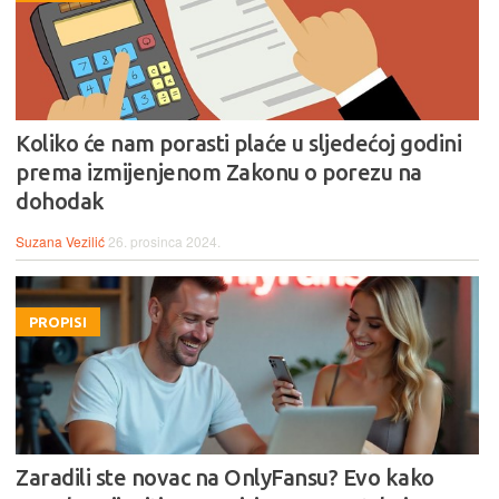
Koliko će nam porasti plaće u sljedećoj godini
prema izmijenjenom Zakonu o porezu na
dohodak
Suzana Vezilić
26. prosinca 2024.
PROPISI
Zaradili ste novac na OnlyFansu? Evo kako