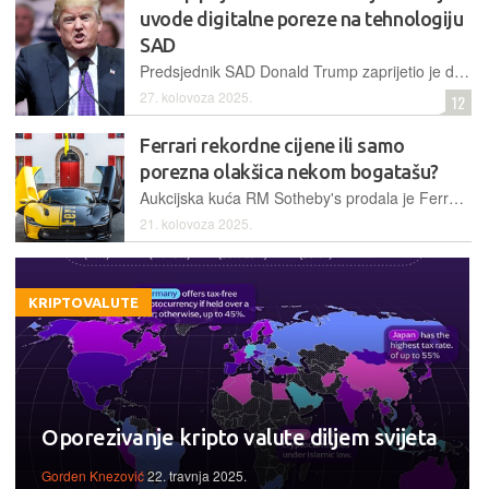
uvode digitalne poreze na tehnologiju
SAD
Predsjednik SAD Donald Trump zaprijetio je daljnjim carinama i ograničenjima izvoza zemljama za koje tvrdi da nepravedno ciljaju američke tehnološke tvrtke
27. kolovoza 2025.
12
Ferrari rekordne cijene ili samo
porezna olakšica nekom bogatašu?
Aukcijska kuća RM Sotheby's prodala je Ferrari Daytonu SP3 za rekordnih 26 milijuna dolara, no zbog načina kako je prodaja organizirana kupac bi mogao biti dvostruko sretan - ako poreznici ne pronađu slabu točku u ovom planu
21. kolovoza 2025.
KRIPTOVALUTE
Oporezivanje kripto valute diljem svijeta
Gorden Knezović
22. travnja 2025.