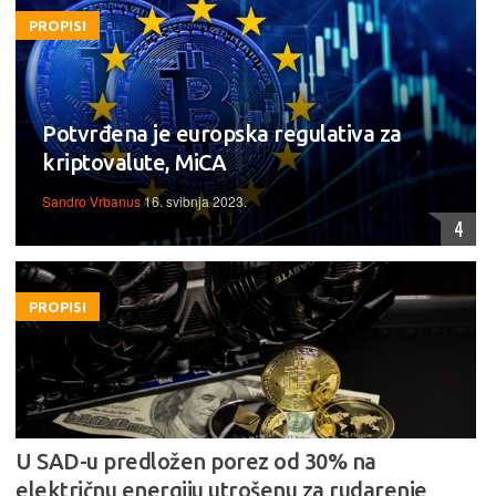
PROPISI
Potvrđena je europska regulativa za
kriptovalute, MiCA
Sandro Vrbanus
16. svibnja 2023.
4
PROPISI
U SAD-u predložen porez od 30% na
električnu energiju utrošenu za rudarenje