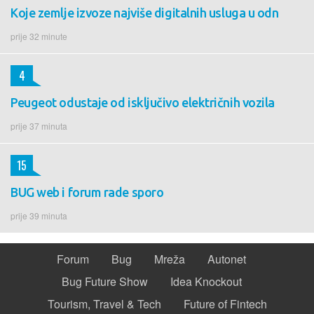
Koje zemlje izvoze najviše digitalnih usluga u odn
prije 32 minute
4
Peugeot odustaje od isključivo električnih vozila
prije 37 minuta
15
BUG web i forum rade sporo
prije 39 minuta
Forum
Bug
Mreža
Autonet
Bug Future Show
Idea Knockout
Tourism, Travel & Tech
Future of Fintech