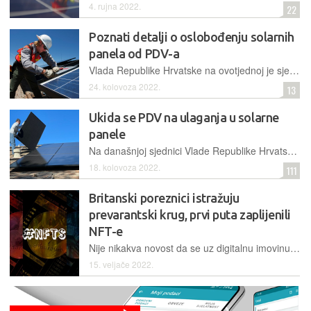
4. rujna 2022.
22
Poznati detalji o oslobođenju solarnih
panela od PDV-a
Vlada Republike Hrvatske na ovotjednoj je sjednici donijela izmjene i dopune Zakona o porezu na dodanu vrijednost, koje uključuju i nultu stopu PDV-a na solarne panele
24. kolovoza 2022.
13
Ukida se PDV na ulaganja u solarne
panele
Na današnjoj sjednici Vlade Republike Hrvatske predstavljene su mjere za sprječavanje energetske krize, jedna od kojih bit će i ukidanje poreza na dodanu vrijednost na solarnu energiju
18. kolovoza 2022.
111
Britanski poreznici istražuju
prevarantski krug, prvi puta zaplijenili
NFT-e
Nije nikakva novost da se uz digitalnu imovinu, pogotovo uz NFT-e, vežu priče o pranju novca, no novost je da su poreznici iz Ujedinjenog Kraljevstva digitalne tokene zaplijenili u sklopu istrage poreznih prevara
15. veljače 2022.