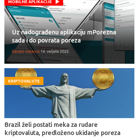
MOBILNE APLIKACIJE
Uz nadograđenu aplikaciju mPorezna
sada i do povrata poreza
Sandro Vrbanus
14. veljače 2022.
KRIPTOVALUTE
Brazil želi postati meka za rudare
kriptovaluta, predloženo ukidanje poreza