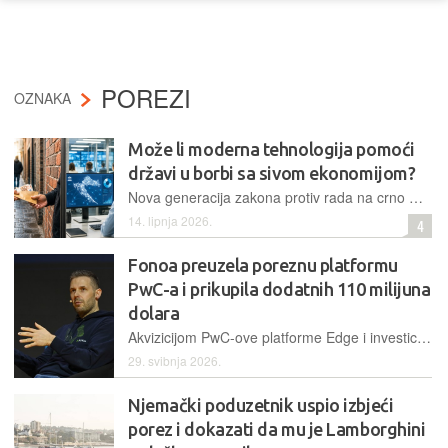
POREZI
OZNAKA
Može li moderna tehnologija pomoći
državi u borbi sa sivom ekonomijom?
Nova generacija zakona protiv rada na crno mijenja odnos države, poduzetnika i građana. Pitanje više nije može li država pronaći prekršitelja nego može li moderna država u potpunosti suzbiti sivu ekonomiju. Ili je ipak riječ o fenomenu koji će uvijek pronalaziti nove oblike postojanja?
14. lipnja 2026.
4
Fonoa preuzela poreznu platformu
PwC-a i prikupila dodatnih 110 milijuna
dolara
Akvizicijom PwC-ove platforme Edge i investicijom Serije C od 110 milijuna dolara, Fonoa integrira umjetnu inteligenciju i stvara prvi cjeloviti sustav za autonomno upravljanje indirektnim porezima
29. svibnja 2026.
Njemački poduzetnik uspio izbjeći
porez i dokazati da mu je Lamborghini