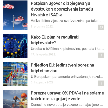
Potpisan ugovor o izbjegavanju
dvostrukog oporezivanja između
Hrvatske i SAD-a
Velika i bitna vijest za sve izvoznike, pa tako i domaći IT sektor: stižu brojne olakšice i pogodnosti pri oporezivanju svih vrsta dohotka i dobiti u poslovanju sa Sjedinjenim Američkim Državama
8. prosinca 2022.
22
Kako EU planira regulirati
kriptovalute?
Uredba o tržištima kriptoimovine, poznata i kao MiCA, još čeka izglasavanje u Europskom parlamentu i državama članicama. Njome EU želi potaknuti razvoj kriptotržišta, ali i zaštititi potrošače od rizika
17. listopada 2022.
2
Prijedlog EU: jedinstveni porez na
kriptoimovinu
U Europskom parlamentu prihvaćena je rezolucija koja poziva da se tehnologiju blockchaina iskoristi za bolje utjerivanje plaćanja poreza, kao i da se članice EU dogovore oko oporezivanja kriptovaluta
5. listopada 2022.
5
Porezna uprava: 0% PDV-a i na solarne
kolektore za grijanje vode
Donosimo nove detalje vezane za najavljeno ukidanje PDV-a na usluge isporuke i ugradnje solarnih sustava. Prema Poreznoj upravi, ono će obuhvatiti i fotonaponske i one za solarno grijanje