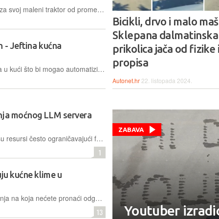
Snalažljivi je vozač sklepao prikolicu za svoj maleni traktor od prometnih znakova koje je pronašao, možda i ukrao, pa se s takvim prometalom uputio na vožnju javnom cestom
Bicikli, drvo i malo maš
Sklepana dalmatinska
 - Jeftina kućna
prikolica jača od fizike 
propisa
Gotovo svatko može se sjetiti nečega u kući što bi mogao automatizirati. A gdje ima volje, ima i načina: scena mikrokontrolera i MicroPythona evoluirala je do razine gdje i početnici bezbolno u nju mogu uploviti, i to s minimalnim budžetom
Autonet.hr
22. listopada 2024.
dnja moćnog LLM servera
ZABAVA
U svijetu umjetne inteligencije, gdje su resursi često ograničavajući faktor, jedan entuzijast odlučio je stvoriti vlastiti superračunalni sustav u podrumu svog doma
1
uju kućne klime u
Što više gledate sliku, imate više pitanja na koja nećete pronaći odgovore – otprilike tako na Redditu opisuju prizor, snimljen ovih dana negdje u SAD-u
Youtuber izradio
13