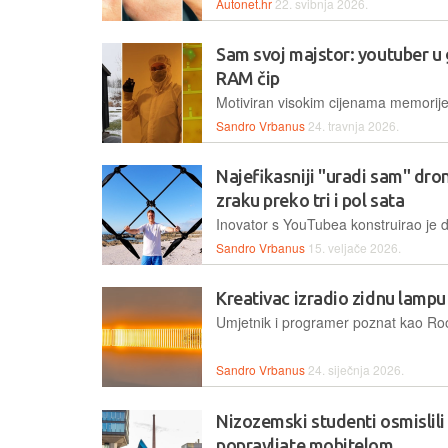
Autonet.hr
22. svibnja 2026.
Sam svoj majstor: youtuber u 
RAM čip
Sandro Vrbanus
24. travnja 2026.
Najefikasniji "uradi sam" dron
zraku preko tri i pol sata
Sandro Vrbanus
15. veljače 2026.
Kreativac izradio zidnu lampu 
Sandro Vrbanus
24. siječnja 2026.
Nizozemski studenti osmislili 
popravljate mobitelom