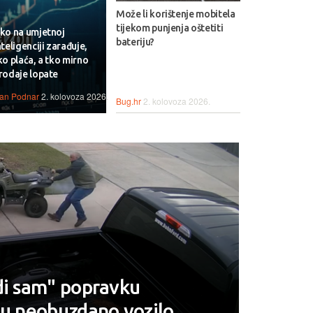
Može li korištenje mobitela
tijekom punjenja oštetiti
ko na umjetnoj
bateriju?
nteligenciji zarađuje,
ko plaća, a tko mirno
rodaje lopate
van Podnar
2. kolovoza 2026.
Bug.hr
2. kolovoza 2026.
di sam" popravku
 u neobuzdano vozilo