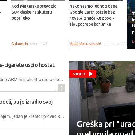
Kod Makarske prevozio
Nakon samo jednog dana
-
SUP dasku na skuteru –
Google Earth ostaje bez
T
poprijeko
nove AI značajke zbog -
i
zloupotrebe korisnika
t
p
I
Autonet.hr
jučer 19:45
Matej Markovinović
1. kolovoza 2026.
e-cigarete uspio hostati
VIDEO
Elektronički entuzijast otkrio je napredne ARM mikrokontrolere u elektroničkim cigaretama te je jedan od njih uspješno prenamijenio za pokretanje potpuno funkcionalnog, iako sporog, web poslužitelja
3
eli, pa je izradio svoj
Potaknut željom za inovativnijim uređajem, jedan je kreator proveo kompleksan projekt preinake preklopnog Galaxy Z Flipa, spajajući ga s tipkovnicom Blackberryja u jedinstven mobitel
Greška pri "ura
pretvorila quad