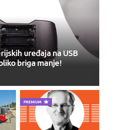
rijskih uređaja na USB
oliko briga manje!
PREMIUM