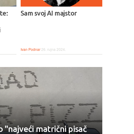
te:
Sam svoj AI majstor
i
Ivan Podnar
26. rujna 2024.
 "najveći matrični pisač