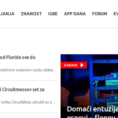
LJANJA
ZNANOST
IGRE
APP DANA
FORUM
E
od Floride sve do
ZABAVA
Internetom kruži priča o mladiću u neobičnom malenom vozilu oblika kruške, kojim se on otisnuo na putovanje Sjedinjenim Državama – kako bi bolje doživio prirodu i proveo zabavno ljeto
i Circuitmessov set za
Rimac Automobili i STEM tehnološka tvrtka CircuitMess udružili su snage na replici Nevere u mjerilu 1:18, odnosno "uradi sam" kompletu koji se uklapa u portfelj poznatog edukacijskog startupa
Domaći entuzijas
osnovi – floppy