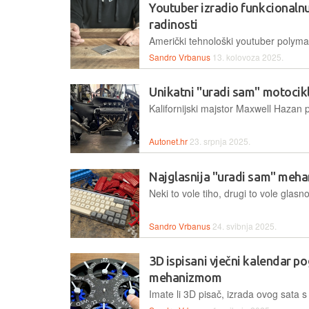
Youtuber izradio funkcionalnu
radinosti
Sandro Vrbanus
13. kolovoza 2025.
Unikatni "uradi sam" motocik
Autonet.hr
23. srpnja 2025.
Najglasnija "uradi sam" mehan
Sandro Vrbanus
24. svibnja 2025.
3D ispisani vječni kalendar p
mehanizmom