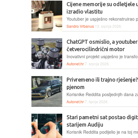
Cijene memorije su odletjele u
izradio vlastitu
Sandro Vrbanus
13. srpnja 2026.
ChatGPT osmislio, a youtuber 
četverocilindrični motor
Autonet.hr
7. srpnja 2026.
Privremeno ili trajno rješenje
pjenom
Autonet.hr
7. lipnja 2026.
Stari pametni sat postao digit
starijem Audiju