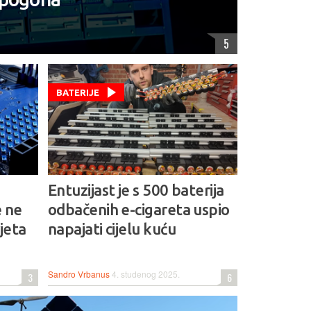
5
BATERIJE
Entuzijast je s 500 baterija
e ne
odbačenih e-cigareta uspio
jeta
napajati cijelu kuću
Sandro Vrbanus
4. studenog 2025.
3
6