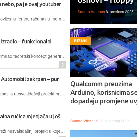
 nebo, pa je ovaj youtuber
Sandro Vrbanus
8. prosinca 2025.
Youtuber je uspješno rekonstruirao povijesnu feritnu računalnu memoriju, stvorivši funkcionalni uređaj od 64 bita koji podatke čuva bez električne energije i unutar tekućeg medija
izradio – funkcionalni
BIZNIS
Inovativni projekt uspješno je transformirao teoretski koncept generiran umjetnom inteligencijom u stvarni, operativni motor, a sve nije prošlo bez brojnih složenih strojarskih i dizajnerskih izazova
9
? Automobil zakrpan – pur
Qualcomm preuzima
Arduino, korisnicima s
Korisnike Reddita posljednjih dana zabavlja nesvakidašnji projekt preinake Honde CR-V, na kojoj je upotrijebljena građevinska ekspandirajuća pjena za oblikovanje vanjskih dijelova karoserije
dopadaju promjene uv
alna ručica mjenjača u još
Sandro Vrbanus
25. studenog 2025.
Korisnik Reddita podijelio je na toj mreži nesvakidašnji projekt u kojem je uspješno integrirao stari pametni sat u unutrašnjost ručice mjenjača svojeg starog Audija i dao mu sasvim nove funkcije