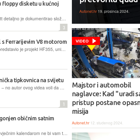
 floppy disketu u kućnoj
Autonet.hr
19. prosinca 2024.
Američki tehnološki youtuber polymatt detaljno je dokumentirao složen proces izrade floppy diskete, od 3D modeliranja i CNC obrade do formuliranja i nanošenja magnetskog premaza za pohranu podataka
3
l s Ferrarijevim V8 motorom
VIDEO
Kalifornijski majstor Maxwell Hazan predstavio je projekt HF355, unikatni motocikl pokretan V8 motorom iz Ferrarija F355, koji razvija 400 KS uz masu od svega 268 kilograma
ička tipkovnica na svijetu
Majstor i automobil
Neki to vole tiho, drugi to vole glasno – no autor ovog videa voli da mu cijelo susjedstvo zna kad tipka po svojoj tipkovnici. Zabavni projekt jednog streamera izazvao je pozornost na društvenim mrežama
naglavce: Kad "uradi 
pristup postane opas
1
misija
ogonjen običnim satnim
Autonet.hr
12. studenog 2024.
Imate li 3D pisač, izrada ovog sata s vječnim kalendarom ne bi vam trebala predstavljati prevelik problem. Njegov dizajn i način rada intrigantni su i jedinstveni, a nacrti besplatni za preuzimanje