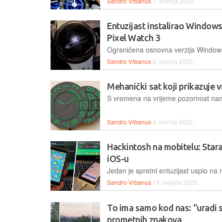
Sandro Vrbanus
1. svibnja 2025.
Entuzijast instalirao Window
Pixel Watch 3
Sandro Vrbanus
6. travnja 2025.
Mehanički sat koji prikazuje v
Sandro Vrbanus
4. travnja 2025.
Hackintosh na mobitelu: Stara
iOS-u
Sandro Vrbanus
19. veljače 2025.
To ima samo kod nas: "uradi s
prometnih znakova