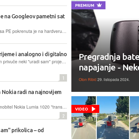
PREMIUM
se na Googleov pametni sat
Ograničena osnovna verzija Windowsa PE pokrenuta je na hardveru Googleovog pametnog sata, inače zasnovanoga na Androidu, čisto iz zabave i kreativnog zanosa jednog studenta
rijeme i analogno i digitalno
Pregradnja bate
S vremena na vrijeme pozornost nam privuče neki "uradi sam" projekt koji kombinira tehnologiju, zabavu, inovativnost i programiranje – a ovaj neobični sat spada upravo u tu kategoriju
napajanje - Nek
1
Oton Ribić
29. listopada 2024.
 Nokia radi na najnovijem
Jedan je spretni entuzijast uspio na mobitel Nokia Lumia 1020 "transplantirati" potreban hardver iz iPhonea SE te dobio jedinstveni uređaj, koji je u šali nazvao NokiApple LumiPhone 1020 SE
VIDEO
2
am" prikolica – od