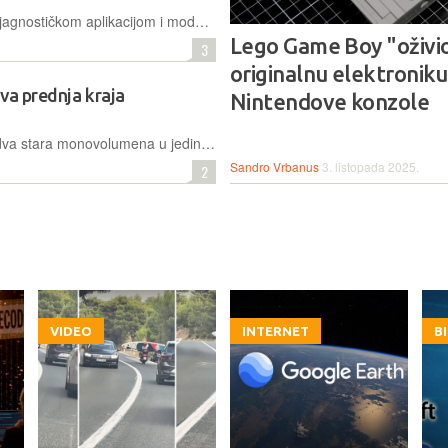
Konceptno vozilo Aria, opremljeno dijagnostičkom aplikacijom i modularnim komponentama, nudi rješenje za visoke troškove održavanja i kompleksnost modernih električnih automobila
Lego Game Boy "oživio
3
originalnu elektroniku
dva prednja kraja
Nintendove konzole
Jedan je Amerikanac transformirao dva stara monovolumena u jedinstveno vozilo spajanjem njihovih prednjih dijelova, šireći smijeh i izazivajući čuđenje gdje god da se pojavi
Sandro Vrbanus
3. listopada 2025.
2
VIDEO
INTERNET
B