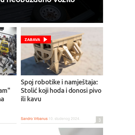
ZABAVA
Spoj robotike i namještaja:
sam"
Stolić koji hoda i donosi pivo
na
ili kavu
Sandro Vrbanus
10. studenog 2024.
3