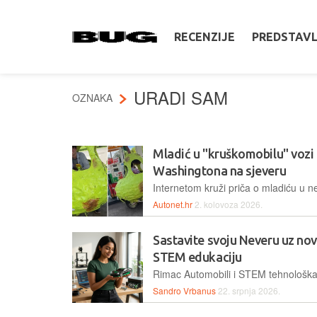
RECENZIJE
PREDSTAV
URADI SAM
OZNAKA
Mladić u "kruškomobilu" vozi 
Washingtona na sjeveru
Autonet.hr
2. kolovoza 2026.
Sastavite svoju Neveru uz nov
STEM edukaciju
Sandro Vrbanus
22. srpnja 2026.