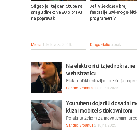
Stigao je i taj dan: Stupa na
Je li više došao kraj
snagu direktiva EU o pravu
fantazije „svi-mogu-biti
na popravak
programeri“?
Mreža
1. kolovoza 2026.
Drago Galić
utorak
Na elektronici iz jednokratne 
web stranicu
Sandro Vrbanus
17. rujna 2025.
Youtuberu dojadili dosadni mod
klizni mobitel s tipkovnicom
Sandro Vrbanus
2. rujna 2025.