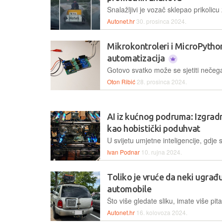
Autonet.hr
30. prosinca 2024.
Mikrokontroleri i MicroPython
automatizacija
Oton Ribić
28. prosinca 2024.
AI iz kućnog podruma: Izgra
kao hobistički poduhvat
Ivan Podnar
10. rujna 2024.
Toliko je vruće da neki ugrađ
automobile
Autonet.hr
16. kolovoza 2024.