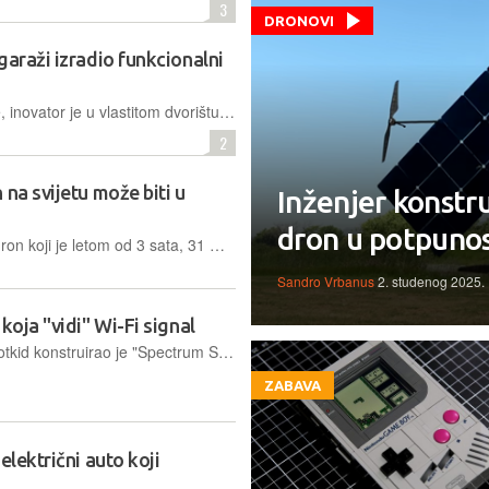
3
DRONOVI
garaži izradio funkcionalni
Motiviran visokim cijenama memorije, inovator je u vlastitom dvorištu izgradio čistu sobu i pomoću ručno izrađenih alata proizveo funkcionalni DRAM čip, što je potvrdio i testiranjima
2
 na svijetu može biti u
Inženjer konstru
dron u potpunos
Inovator s YouTubea konstruirao je dron koji je letom od 3 sata, 31 minute i 6 sekundi nadmašio postojeći svjetski rekord, fokusirajući se na maksimalnu energetsku učinkovitost svake komponente
Sandro Vrbanus
2. studenog 2025.
koja "vidi" Wi-Fi signal
Umjetnik i programer poznat kao Rootkid konstruirao je "Spectrum Slit", jedinstvenu instalaciju koja u stvarnom vremenu vizualizira nevidljivu aktivnost radio valova pomoću LED filamenata
ZABAVA
električni auto koji