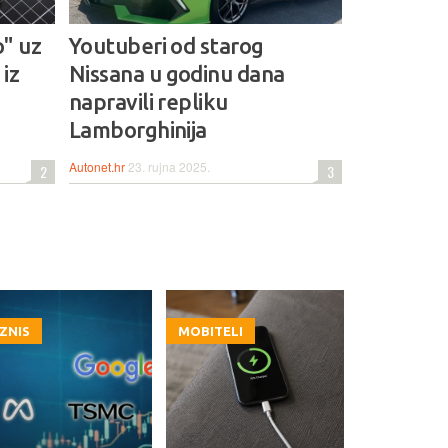
" uz
Youtuberi od starog
 iz
Nissana u godinu dana
napravili repliku
Lamborghinija
Autonet.hr
23. rujna 2025.
2
3
IZNIS
MOBITELI