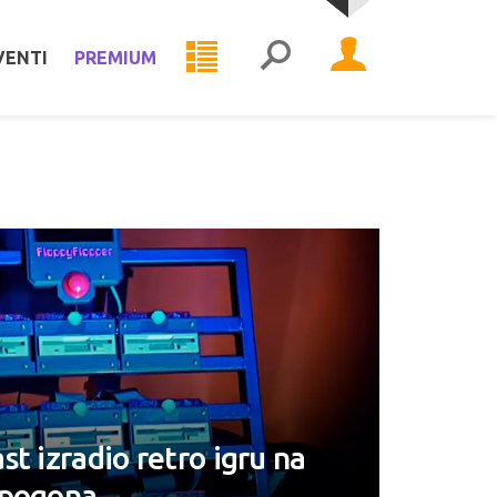
VENTI
PREMIUM
t izradio retro igru na
 pogona