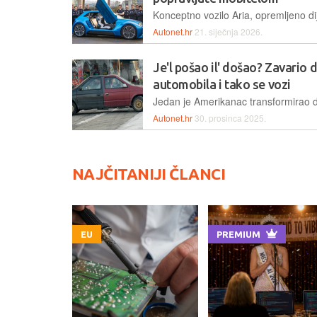
Autonet.hr
21. siječnja 2026.
Je'l pošao il' došao? Zavario 
automobila i tako se vozi
Autonet.hr
30. prosinca 2025.
NAJČITANIJI ČLANCI
EU
PREMIUM