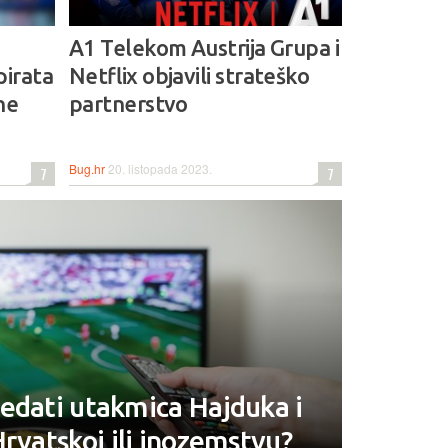
A1 Telekom Austrija Grupa i
pirata
Netflix objavili strateško
une
partnerstvo
Bug.hr
20. listopada 2023.
7
7
edati utakmica Hajduka i
Hrvatskoj ili inozemstvu?