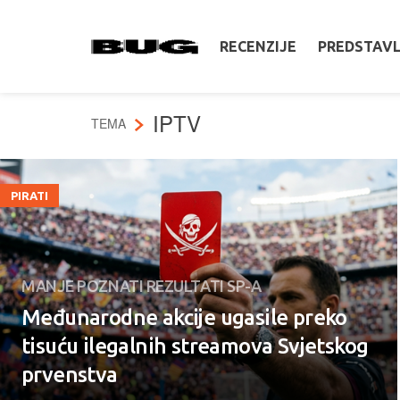
RECENZIJE
PREDSTAV
IPTV
TEMA
PIRATI
MANJE POZNATI REZULTATI SP-A
Međunarodne akcije ugasile preko
tisuću ilegalnih streamova Svjetskog
prvenstva