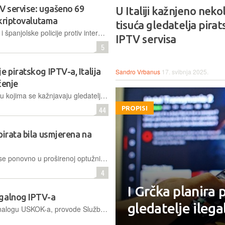
V servise: ugašeno 69
U Italiji kažnjeno neko
 kriptovalutama
tisuća gledatelja pirat
U opsežnoj akciji Europola, EUIPO-a i španjolske policije protiv internetskog piratstva identificirano je 69 ilegalnih stranica te je praćeno kretanje kriptovaluta u vrijednosti od 47 milijuna eura
IPTV servisa
5
 piratskog IPTV-a, Italija
Sandro Vrbanus
17. svibnja 2025.
ćenje
Osim što je jedna od rijetkih zemalja u kojima se kažnjavaju gledatelji piratskih televizijskih servisa, Italija kroz Ministarstvo sporta najavljuje i objavu imena građana za koje utvrde da koriste ilegalne IPTV usluge
44
PROPISI
pirata bila usmjerena na
USKOK je objavio detalje zbog kojih se ponovno u proširenoj optužnici sumnjiči 12 hrvatskih državljana, koji su prodavali pretplate na ilegalne televizijske servise i tako nezakonito pribavili oko 6 milijuna eura
4
I Grčka planira 
egalnog IPTV-a
gledatelje ileg
Uhićenja i hitne dokazne radnje, po nalogu USKOK-a, provode Služba kibernetičke sigurnosti Uprave kriminalističke policije i Policijska uprava splitsko-dalmatinska