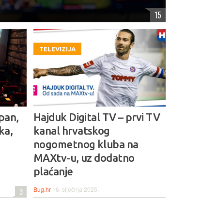
15
TELEVIZIJA
pan,
Hajduk Digital TV – prvi TV
ka,
kanal hrvatskog
nogometnog kluba na
MAXtv-u, uz dodatno
plaćanje
Bug.hr
16. siječnja 2025.
3