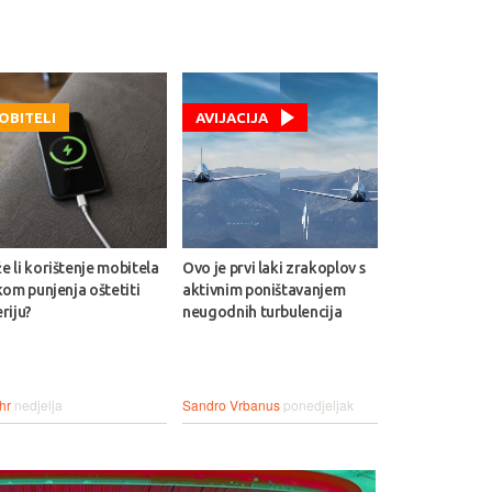
OBITELI
AVIJACIJA
 li korištenje mobitela
Ovo je prvi laki zrakoplov s
kom punjenja oštetiti
aktivnim poništavanjem
riju?
neugodnih turbulencija
hr
nedjelja
Sandro Vrbanus
ponedjeljak