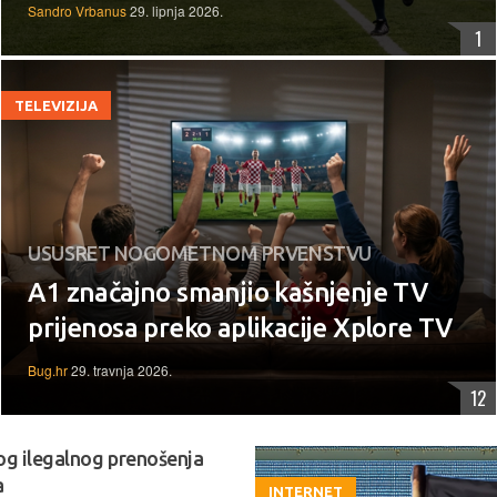
Sandro Vrbanus
29. lipnja 2026.
1
TELEVIZIJA
USUSRET NOGOMETNOM PRVENSTVU
A1 značajno smanjio kašnjenje TV
prijenosa preko aplikacije Xplore TV
Bug.hr
29. travnja 2026.
12
og ilegalnog prenošenja
a
INTERNET