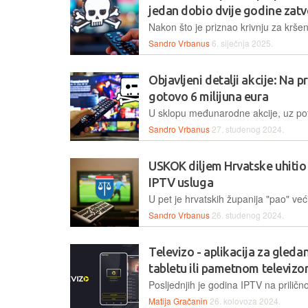
jedan dobio dvije godine zat
Sandro Vrbanus
6. siječnja 2025.
Objavljeni detalji akcije: Na p
gotovo 6 milijuna eura
Sandro Vrbanus
27. studenog 2024.
USKOK diljem Hrvatske uhitio 
IPTV usluga
Sandro Vrbanus
26. studenog 2024.
Televizo - aplikacija za gled
tabletu ili pametnom televizo
Matija Gračanin
26. kolovoza 2024.