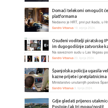
Domaći telekomi omogućit će
platformama
Sandro Vrbanus
19. srpnja 2024.
Osuđeni voditelji piratskog IP
im dugogodišnje zatvorske k
Sandro Vrbanus
23. lipnja 2024.
Španjolska policija ugasila vel
kazne prijete i pretplatnicima
Sandro Vrbanus
3. lipnja 2024.
Gdje gledati prijenos utakmice
Postoje čak tri mogućnosti!