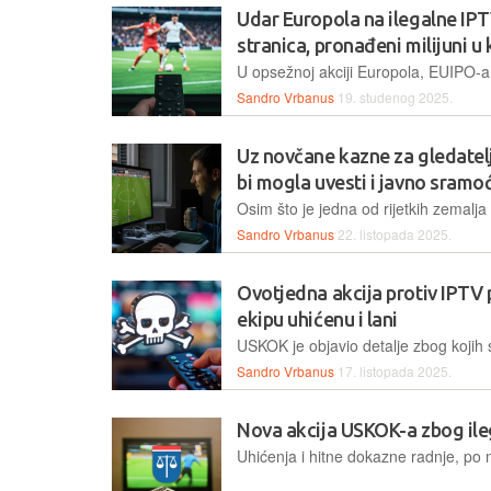
Udar Europola na ilegalne IPT
stranica, pronađeni milijuni u
Sandro Vrbanus
19. studenog 2025.
Uz novčane kazne za gledatelje
bi mogla uvesti i javno sramo
Sandro Vrbanus
22. listopada 2025.
Ovotjedna akcija protiv IPTV 
ekipu uhićenu i lani
Sandro Vrbanus
17. listopada 2025.
Nova akcija USKOK-a zbog il