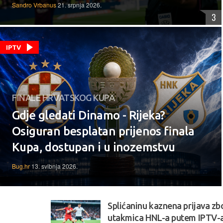
Sandro Vrbanus
21. srpnja 2026.
3
IPTV
FINALE HRVATSKOG KUPA
Gdje gledati Dinamo - Rijeka?
Osiguran besplatan prijenos finala
Kupa, dostupan i u inozemstvu
Bug.hr
13. svibnja 2026.
Splićaninu kaznena prijava zb
utakmica HNL-a putem IPTV-