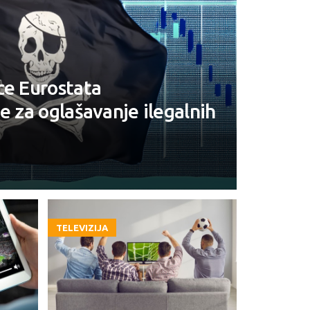
ce Eurostata
e za oglašavanje ilegalnih
TELEVIZIJA