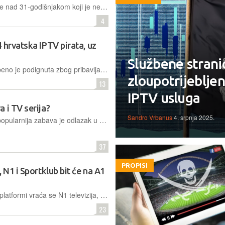
Splitska policija dovršila je istraživanje nad 31-godišnjakom koji je neovlaštenim emitiranjem sportskog sadržaja oštetio nositelje prava za procijenjenih 1,6 milijuna eura, imao je 2.000 "pretplatnika"
4
 hrvatska IPTV pirata, uz
Službene strani
Optužnica protiv 24 okrivljenika službeno je podignuta zbog pribavljanja znatne protupravne imovinske koristi u sastavu zločinačkog udruženja povezanog s prodajom piratskih IPTV paketa
zloupotrijebljen
13
IPTV usluga
 i TV serija?
Sandro Vrbanus
4. srpnja 2025.
Uz gledanje sportskih događaja, najpopularnija zabava je odlazak u kino ili gledanje doma filmova i TV serija. Kako dolazite do njih?
37
PROPISI
 N1 i Sportklub bit će na A1
U televizijsku ponudu domaćih IPTV platformi vraća se N1 televizija, a uz nju pretplatnici će moći gledati i 15 kanala iz ponude Sportkluba, uz istodobni odlazak Arenasporta, o čemu se već ranije govorilo
23