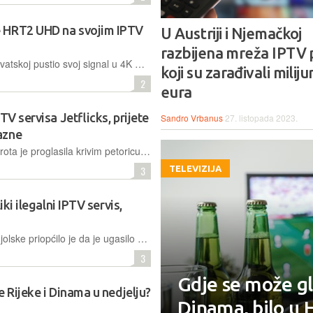
 HRT2 UHD na svojim IPTV
U Austriji i Njemačkoj
razbijena mreža IPTV 
Nedavno je HRT, prvi put ikada, u Hrvatskoj pustio svoj signal u 4K UHD rezoluciji, kao eksperiment tijekom Olimpijskih igara. Taj će kanal biti dostupan i gledateljima domaćih IPTV servisa
koji su zarađivali milij
2
eura
TV servisa Jetflicks, prijete
Sandro Vrbanus
27. listopada 2023.
azne
Na saveznom sudu u Las Vegasu porota je proglasila krivim petoricu voditelja jednog od najvećih piratskih servisa, koji je tijekom 12 godina imao u ponudi više sadržaja od vodećih streaming platformi
3
TELEVIZIJA
iki ilegalni IPTV servis,
Ministarstvo unutarnjih poslova Španjolske priopćilo je da je ugasilo servis TVMucho, uhitilo osam osoba i zaplijenilo opremu za pružanje usluga IPTV-a, zajedno s podacima o pretplatnicima
3
Gdje se može gl
 Rijeke i Dinama u nedjelju?
Dinama, bilo u 