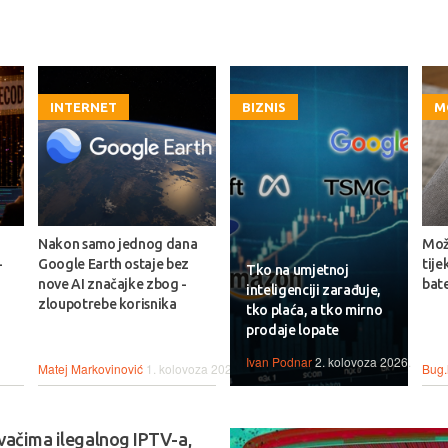
INTERNET
BIZNIS
M
Nakon samo jednog dana
Može
-
Google Earth ostaje bez
tije
Tko na umjetnoj
nove AI značajke zbog -
bate
inteligenciji zarađuje,
zloupotrebe korisnika
tko plaća, a tko mirno
prodaje lopate
Ivan Podnar
2. kolovoza 2026.
Matej Markovinović
1. kolovoza 2026.
Bug.
vačima ilegalnog IPTV-a,