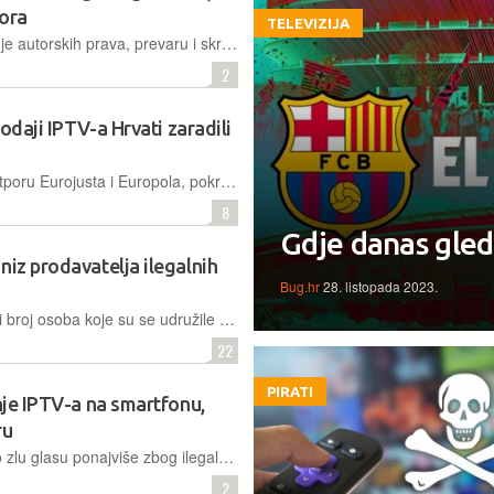
vora
TELEVIZIJA
Nakon što je priznao krivnju za kršenje autorskih prava, prevaru i skrivanje prihoda tijekom prodaje ilegalnih IPTV uređaja, pirat iz Velike Britanije dobio je dvogodišnju zatvorsku kaznu
2
rodaji IPTV-a Hrvati zaradili
U sklopu međunarodne akcije, uz potporu Eurojusta i Europola, pokrenuta je istraga zbog sumnje na zločinačko udruživanje i pribavljanje višemilijunske protupravne imovinske koristi, javlja USKOK
8
Gdje danas gleda
niz prodavatelja ilegalnih
Bug.hr
28. listopada 2023.
U pet je hrvatskih županija "pao" veći broj osoba koje su se udružile u zločinačko udruženje te počinile kaznena djela protiv računalnih sustava. Doznaje se da je riječ o vrlo popularnom IPTV piratstvu
22
PIRATI
anje IPTV-a na smartfonu,
ru
Posljednjih je godina IPTV na prilično zlu glasu ponajviše zbog ilegalne ponude programa, no to ne znači da je i tehnologija sama po sebi loša. Ovo je jednostavna, no većinom sasvim dostatna aplikacija za elegantno gledanje IPTV-a izravno na svojem smartfonu, ali i drugih uređajima…
2