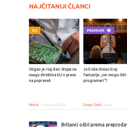
NAJČITANIJI ČLANCI
EU
PREMIUM
Stigao je i taj dan: Stupa na
Je li više došao kraj
snagu direktiva EU o pravu
fantazije „svi-mogu-biti
na popravak
programeri“?
Mreža
1. kolovoza 2026.
Drago Galić
utorak
Britanci oštri prema preproda