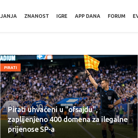
LJANJA
ZNANOST
IGRE
APP DANA
FORUM
E
PIRATI
Pirati uhvaćeni u "ofsajdu",
zaplijenjeno 400 domena za ilegalne
prijenose SP-a