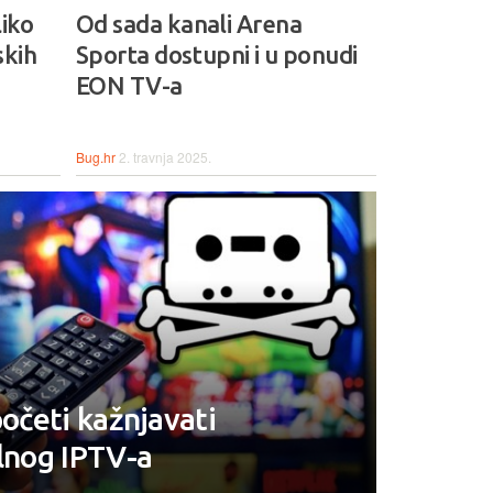
liko
Od sada kanali Arena
skih
Sporta dostupni i u ponudi
EON TV-a
Bug.hr
2. travnja 2025.
početi kažnjavati
alnog IPTV-a