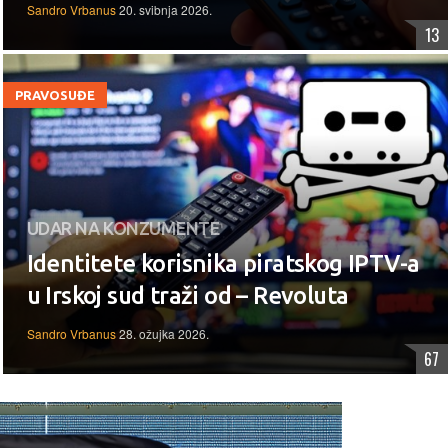
Sandro Vrbanus
20. svibnja 2026.
13
PRAVOSUĐE
UDAR NA KONZUMENTE
Identitete korisnika piratskog IPTV-a
u Irskoj sud traži od – Revoluta
Sandro Vrbanus
28. ožujka 2026.
67