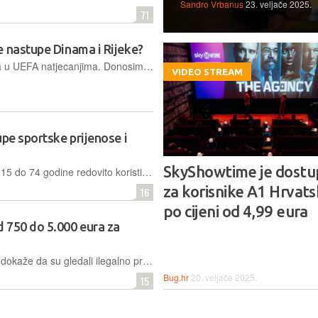
Sandro Vrbanus
23. veljače 2025.
71
e nastupe Dinama i Rijeke?
Ove jeseni, napokon, imao dva kluba u UEFA natjecanjima. Donosimo vodič za gledanje utakmica Maccabi - Dinamo i Noah - Rijeka, preko IPTV kanala
VIDEO STREAM
upe sportske prijenose i
SkyShowtime je dostu
Gotovo trećina Norvežana u dobi od 15 do 74 godine redovito koristi ilegalne streaming servise. Dok vlasnici prava i dio političara traže oštrije kazne, drugi upozoravaju da su cijene postale previsoke
za korisnike A1 Hrvats
16
po cijeni od 4,99 eura
 750 do 5.000 eura za
Kazne za privatne osobe, za koje se dokaže da su gledali ilegalno pribavljeni sadržaj, bit će udvostručene kod ponovljenih prekršaja, a najozbiljniji kršitelji zakona mogli bi biti i kazneno gonjeni
Bug.hr
20. veljače 2025.
15