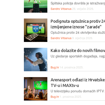
Sandro Vrbanus
26. veljače 2026.
Podignuta optužnica protiv 24
izmijenjene iznose "zarade"
Sandro Vrbanus
9. siječnja 2026.
Kako dolazite do novih filmova
Bug.hr
14. prosinca 2025.
Arenasport odlazi iz Hrvatske,
TV-u i MAXtv-u
Bug.hr
1. prosinca 2025.