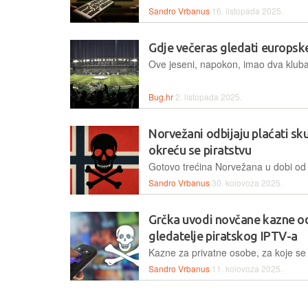
Sandro Vrbanus
16. listopada 2025.
Gdje večeras gledati europsk
Bug.hr
2. listopada 2025.
Norvežani odbijaju plaćati sk
okreću se piratstvu
Sandro Vrbanus
30. kolovoza 2025.
Grčka uvodi novčane kazne od
gledatelje piratskog IPTV-a
Sandro Vrbanus
11. kolovoza 2025.