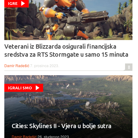
IGRE
Veterani iz Blizzarda osigurali financijska
sredstva za RTS Stormgate u samo 15 minuta
Damir Radešić
7. prosinca 2023.
8
IGRALI SMO
Cities: Skylines II - Vjera u bolje sutra
Damir Radešić
26. studenog 2023.