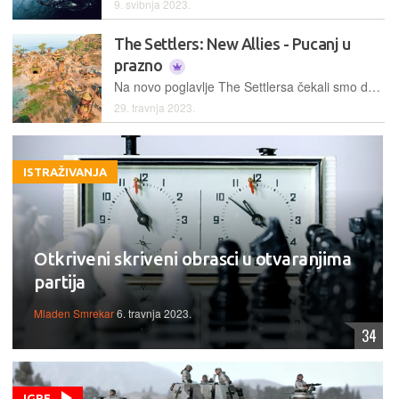
9. svibnja 2023.
The Settlers: New Allies - Pucanj u
prazno
Na novo poglavlje The Settlersa čekali smo dugih trinaest godina, i u konačnici dobili osrednji uradak, koji će čak i zadrti nostalgičari teško prihvatiti
29. travnja 2023.
ISTRAŽIVANJA
Otkriveni skriveni obrasci u otvaranjima
partija
Mladen Smrekar
6. travnja 2023.
34
IGRE