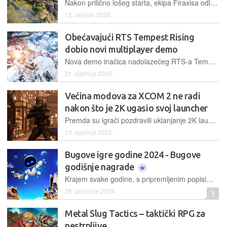
Nakon prilično lošeg starta, ekipa Firaxisa odlučila je privremeno onemogućiti cross-play između konzolaških inačica i PC verzije Civilizationa 7 zbog bržih ispravaka
12. veljače 2025.
Obećavajući RTS Tempest Rising
dobio novi multiplayer demo
Nova demo inačica nadolazećeg RTS-a Tempest Rising nudi priliku za kratkotrajno isprobavanje multiplayer načina igranja protiv drugih igrača, kao i skirmish opcije protiv računala
21. siječnja 2025.
Većina modova za XCOM 2 ne radi
nakon što je 2K ugasio svoj launcher
Premda su igrači pozdravili uklanjanje 2K launchera, ljubitelji XCOM-a 2 muku muče s time kako pokrenuti igru s modifikacijama na koje su navikli
13. siječnja 2025.
Bugove igre godine 2024 - Bugove
godišnje nagrade
Krajem svake godine, s pripremljenim popisima igara koje su nam zapele za oko, tradicionalno vam podastiremo našu ideju o najboljim naslovima u proteklih dvanaest mjeseci
28. prosinca 2024.
1
Metal Slug Tactics – taktički RPG za
nestrpljive