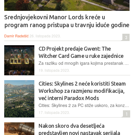
Srednjovjekovni Manor Lords kreće u
program ranog pristupa u travnju iduće godine
Damir Radešić
26. listopada 2023.
3
CD Projekt predaje Gwent: The
Witcher Card Game u ruke zajednice
Za razliku od mnogih igara kojima prestanak službene podrške developera donosi i gašenje, CD Projekt je svoj Gwent: The Witcher Card Game odlučio pokloniti zajednici
19. listopada 2023.
Cities: Skylines 2 neće koristiti Steam
Workshop za razmjenu modifikacija,
već interni Paradox Mods
Cities: Skylines 2 za PC stiže uskoro, za konzole nešto kasnije, a Paradox dijeli nove detalje koji kod vjernih fanova izazivaju čuđenje, pa čak i razočaranje
17. listopada 2023.
1
Nakon skoro dva desetljeća
predstavljen novi nastavak serijala