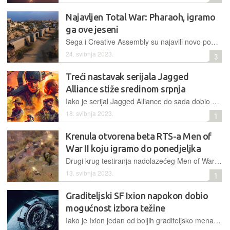
Najavljen Total War: Pharaoh, igramo
ga ove jeseni
Sega i Creative Assembly su najavili novo poglavlje proslavljenog serijala Total War koje će nas pričom odvesti u borbu za vladavinom nad drevnim Egiptom na vrhuncu njegove moći
24. svibnja 2023.
3
Treći nastavak serijala Jagged
Alliance stiže sredinom srpnja
Iako je serijal Jagged Alliance do sada dobio preko desetak izdanja, punokrvni treći nastavak stiže 14. srpnja ove godine
18. svibnja 2023.
1
Krenula otvorena beta RTS-a Men of
War II koju igramo do ponedjeljka
Drugi krug testiranja nadolazećeg Men of Wara II je otvoren za sve, a uz multiplayer, po prvi puta imamo prigodu iskusiti i single player, uključujući kooperativno igranje
13. svibnja 2023.
1
Graditeljski SF Ixion napokon dobio
mogućnost izbora težine
Iako je Ixion jedan od boljih graditeljsko menadžerskih naslova koje smo zaigrali u posljednje vrijeme, zamjerili smo mu težinu koju novom nadogradnjom napokon možemo ugađati