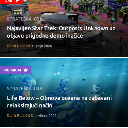
IGRE
STRATEŠKA IGRA
Najavljen Star Trek: Outposts Unknown uz
objavu prigodne demo inačice
Damir Radešić
9. lipnja 2026.
PREMIUM
STRATEŠKA IGRA
Life Below – Obnova oceana na zabavan i
relaksirajući način
Damir Radešić
31. svibnja 2026.