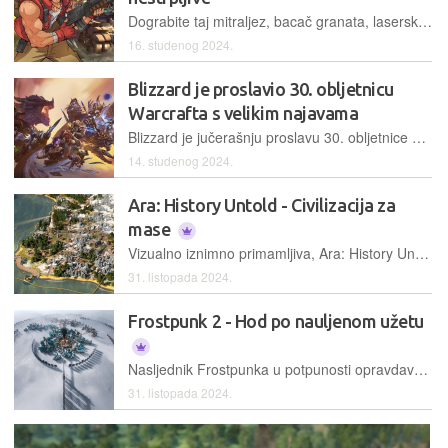
Dograbite taj mitraljez, bacač granata, lasersku pušku ili neko već drugo sredstvo za širenje demokracije jer nepopravljivi general Morden ponovno udara!
16. studenog 2024.
Blizzard je proslavio 30. obljetnicu
Warcrafta s velikim najavama
Blizzard je jučerašnju proslavu 30. obljetnice Warcrafta obogatio nenadanim izlaskom remasteriranih verzija prva dva Warcrafta, uz niz najava o novostima vezanima uz sve grane ovog serijala
14. studenog 2024.
Ara: History Untold - Civilizacija za
mase
Vizualno iznimno primamljiva, Ara: History Untold potezna je strategija koja je vrlo pristupačna čak i onima koji se nikada nisu okušali u tom zahtjevnom žanru, no daleko od toga da će je zavoljeti baš svi
31. listopada 2024.
Frostpunk 2 - Hod po nauljenom užetu
Nasljednik Frostpunka u potpunosti opravdava ime koje nosi, te nas u njemu očekuju još veći i bolniji izazovi od onih koje smo iskusili u izvorniku
31. listopada 2024.