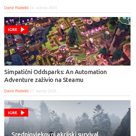
Damir Radešić
24. svibnja 2024.
IGRE
Simpatični Oddsparks: An Automation
Adventure zaživio na Steamu
Damir Radešić
27. travnja 2024.
IGRE
Srednjovjekovni akcijski survival