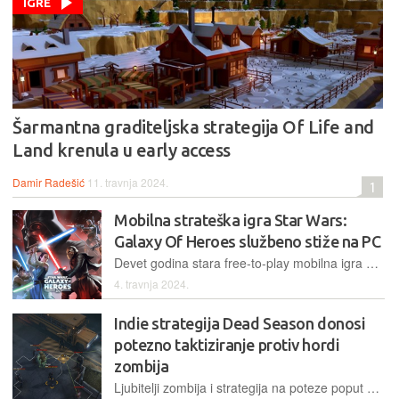
IGRE
Šarmantna graditeljska strategija Of Life and
Land krenula u early access
Damir Radešić
11. travnja 2024.
1
Mobilna strateška igra Star Wars:
Galaxy Of Heroes službeno stiže na PC
Devet godina stara free-to-play mobilna igra Star Wars: Galaxy Of Heroes će nakon skorašnjeg beta testiranja dobiti službenu podršku za igranje na PC-ju
4. travnja 2024.
Indie strategija Dead Season donosi
potezno taktiziranje protiv hordi
zombija
Ljubitelji zombija i strategija na poteze poput XCOM-a će ove godine dobiti priliku zaigrati Dead Season u kojem svaki neoprezni korak može značiti sigurnu smrt