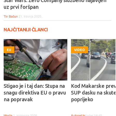
Star Wars: Zero Company službeno najavljen
uz prvi foršpan
Tin Bačun
21. travnja 2025.
NAJČITANIJI ČLANCI
EU
VIDEO
Stigao je i taj dan: Stupa na
Kod Makarske prev
snagu direktiva EU o pravu
SUP dasku na skute
na popravak
poprijeko
Mreža
1. kolovoza 2026.
Autonet.hr
jučer 19:45