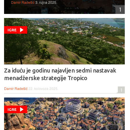
Damir Radešić
3. rujna 2025.
1
IGRE
Za iduću je godinu najavljen sedmi nastavak
menadžerske strategije Tropico
Damir Radešić
22. kolovoza 2025.
1
IGRE