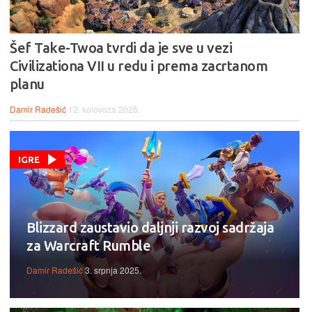
Šef Take-Twoa tvrdi da je sve u vezi
Civilizationa VII u redu i prema zacrtanom
planu
Damir Radešić
12. kolovoza 2025.
IGRE
Blizzard zaustavio daljnji razvoj sadržaja
za Warcraft Rumble
Damir Radešić
3. srpnja 2025.