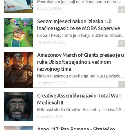
Povratak serijala koji ne računa samo na nostalgiju: analiza frakcija, novih sustava, balansa i razloga zbog kojih Olden Era već sada djeluje kao najozbiljniji Heroes u posljednjih 20 godina
9. svibnja 2026.
4
Sedam mjeseci nakon izlaska 1.0
inačice ugasit će se MOBA Supervive
Ekipa Theorycrafta je u lipnju službeno izbacila svoj MOBA uradak Supervive, koji nije privukao kritičnu masu igrača, te će se serveri ugasiti koncem veljače iduće godine
18. prosinca 2025.
1
Amazonov March of Giants prešao je u
ruke Ubisofta zajedno s većinom
razvojnog tima
Nakon masivnog otpuštanja radnika i povlačenja iz razvoja visokobudžetnih igara, Amazon je odlučio prodati intelektualna prava za March of Giants francuskom Ubisoftu
16. prosinca 2025.
1
Creative Assembly najavio Total War:
Medieval III
Britanski studio Creative Assembly i izdavač SEGA službeno su jučer najavili novu igru iz serijala Total War — Total War: Medieval III, čime se franšiza vraća svojim povijesnim korijenima
5. prosinca 2025.
Anno 117: Pax Romana - Strateško