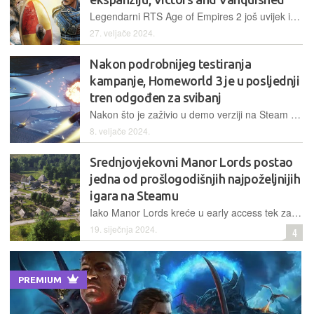
Legendarni RTS Age of Empires 2 još uvijek ima svoju publiku kojoj za dva tjedna stiže DLC Victors and Vanquished s čak 19 scenarija prema povijesnim predlošcima
27. veljače 2024.
Nakon podrobnijeg testiranja
kampanje, Homeworld 3 je u posljednji
tren odgođen za svibanj
Nakon što je zaživio u demo verziji na Steam Next Festu, bili smo uvjereni da je 8. ožujak zacementirani datum izlaska Homeworlda 3, no jučer popodne su naša uvjerenja naglo potonula
8. veljače 2024.
Srednjovjekovni Manor Lords postao
jedna od prošlogodišnjih najpoželjnijih
igara na Steamu
Iako Manor Lords kreće u early access tek za tri mjeseca, prošle ga je godine na listu želja stavilo preko dva milijuna igrača
19. siječnja 2024.
4
PREMIUM