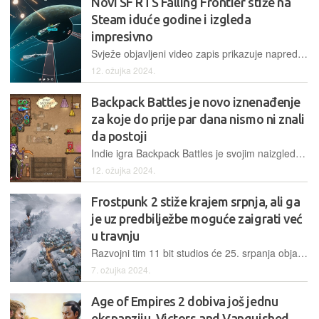
Novi SF RTS Falling Frontier stiže na
Steam iduće godine i izgleda
impresivno
Svježe objavljeni video zapis prikazuje napredak u razvoju Falling Frontiera, nove strategije koja nas vodi u pametno osmišljene i razrađene svemirske ratove
12. ožujka 2024.
Backpack Battles je novo iznenađenje
za koje do prije par dana nismo ni znali
da postoji
Indie igra Backpack Battles je svojim naizgled jednostavnim konceptom tri dana nakon izlaska okupila gotovo 30 tisuća igrača istovremeno uz iznimno pozitivne kritike
12. ožujka 2024.
Frostpunk 2 stiže krajem srpnja, ali ga
je uz predbilježbe moguće zaigrati već
u travnju
Razvojni tim 11 bit studios će 25. srpanja objaviti Frostpunk 2, a predbilježbom na Deluxe izdanje, igrači dobivaju priliku zaigrati ga u sedmodnevnoj u beti tijekom travnja
7. ožujka 2024.
Age of Empires 2 dobiva još jednu
ekspanziju, Victors and Vanquished