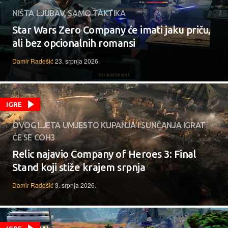
NIŠTA LJUBAV, SAMO TAKTIKA
Star Wars Zero Company će imati jaku priču,
ali bez opcionalnih romansi
Damir Radešić
23. srpnja 2026.
IGRE
OVOG LJETA UMJESTO KUPANJA I SUNČANJA IGRAT
ĆE SE COH3
Relic najavio Company of Heroes 3: Final
Stand koji stiže krajem srpnja
Damir Radešić
3. srpnja 2026.