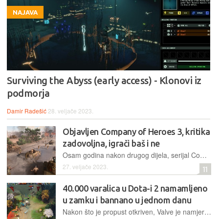
NAJAVA
Surviving the Abyss (early access) - Klonovi iz
podmorja
Damir Radešić
28. veljače 2023.
Objavljen Company of Heroes 3, kritika
zadovoljna, igrači baš i ne
Osam godina nakon drugog dijela, serijal Company of Heroes je dobio svoje treće poglavlje tematski smješteno u Italiju, te na priobalna područja sjeverne Afrike
27. veljače 2023.
11
40.000 varalica u Dota-i 2 namamljeno
u zamku i bannano u jednom danu
Nakon što je propust otkriven, Valve je namjerno objavio lažnu nadogradnju koja im je omogućila detektiranje računa korisnika koji se koriste dodatnim softverom za varanje u Dota-i 2