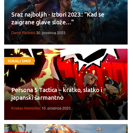
Sraz najboljih - Izbori 2023.: "Kad se
zaigrane glave slože…"
Damir Radešić
30. prosinca 2023.
IGRALI SMO
Persona 5 Tactica – kratko, slatko i
japanski šarmantno
Kristian Komorčec
10. prosinca 2023.