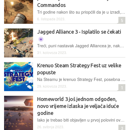
Commandos
Tri godine nakon što su priopćili da je u izradi, Kalypso Media je službeno predstavio Commandos: Origins uz povratak omiljenih likova i zarazne igrivosti
6. listopada 2023.
5
Jagged Alliance 3 - Isplatilo se čekati
Treći, puni nastavak Jagged Alliancea je, nakon niza mlakih spin-offova, napokon pokrenuo taj serijal u pravom smjeru, kojim je odavno trebao zaploviti
31. kolovoza 2023.
Krenuo Steam Strategy Fest uz velike
popuste
Na Steamu je krenuo Strategy Fest, posebna rasprodaja tijekom koje se brojne poznate i manje poznate strategije nude uz značajne popuste
29. kolovoza 2023.
1
Homeworld 3 još jednom odgođen,
novo vrijeme izlaska je veljača iduće
godine
Iako je trebao biti objavljen u prvoj polovini ove godine, Homeworld 3 je novim priopćenjem developera odgođen za veljaču iduće čime nismo iznenađeni
26. svibnja 2023.
3