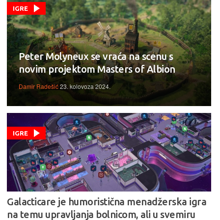
IGRE
Peter Molyneux se vraća na scenu s
novim projektom Masters of Albion
Damir Radešić
23. kolovoza 2024.
IGRE
Galacticare je humoristična menadžerska igra
na temu upravljanja bolnicom, ali u svemiru