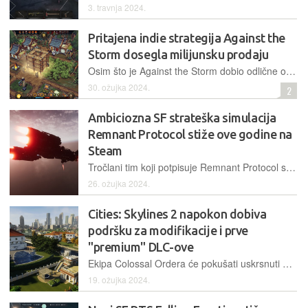
3. travnja 2024.
Pritajena indie strategija Against the
Storm dosegla milijunsku prodaju
Osim što je Against the Storm dobio odlične ocjene kritike, ovoj graditeljsko menadžerskoj strategiji je pozitivno mišljenje dalo preko 95 posto igrača na Steamu
30. ožujka 2024.
2
Ambiciozna SF strateška simulacija
Remnant Protocol stiže ove godine na
Steam
Tročlani tim koji potpisuje Remnant Protocol se nada privući fanove Star Warsa epskim bitkama brodova, kao i XCOM-ovce strateškim elementima koji usmjeravaju našu pobunu prema pobjedi
26. ožujka 2024.
Cities: Skylines 2 napokon dobiva
podršku za modifikacije i prve
"premium" DLC-ove
Ekipa Colossal Ordera će pokušati uskrsnuti Cities: Skylines 2 objavom obećanih alata za modificiranje, daljnjim ispravcima, kao i kozmetičkim DLC-ovima od kojih prvi stižu idući tjedan
19. ožujka 2024.