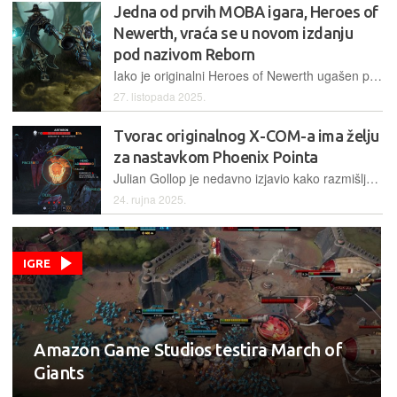
Jedna od prvih MOBA igara, Heroes of
Newerth, vraća se u novom izdanju
pod nazivom Reborn
Iako je originalni Heroes of Newerth ugašen prije tri godine zbog neisplativosti, uskoro se vraća na scenu u novom izdanju pod nazivom Reborn, čija otvorena beta kreće za nekoliko tjedana
27. listopada 2025.
Tvorac originalnog X-COM-a ima želju
za nastavkom Phoenix Pointa
Julian Gollop je nedavno izjavio kako razmišlja o nastavku Phoenix Pointa, duhovnog nasljednika X-COM-a s kojim se ovaj dizajner proslavio
24. rujna 2025.
IGRE
Amazon Game Studios testira March of
Giants