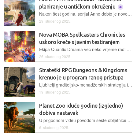
planiranje u antičkom okruženju
Nakon šest godina, serijal Anno dobio je novog nasljednika, koji će nas odvesti u razdoblje prividnog mira u Rimskom Carstvu, u sklopu kojeg gradimo vlastiti ekonomsko-vojni imperij
29. studenog 2025.
Nova MOBA Spellcasters Chronicles
uskoro kreće s javnim testiranjem
Ekipa Quantic Dreama već neko vrijeme radi na vlastitom MOBA projektu Spellcasters Chronicles, koji najavljenim testiranjem ulazi u posljednju fazu razvoja
26. studenog 2025.
Strateški RPG Dungeons & Kingdoms
krenuo je u program ranog pristupa
Ljubitelji graditeljsko-menadžerskih strategija imaju priliku zaigrati Dungeons & Kingdoms, koji u formulu implementira borbu u stilu akcijskih RPG-ova
19. studenog 2025.
Planet Zoo iduće godine (izgledno)
dobiva nastavak
U prigodnom videu povodom šeste obljetnice lansiranja Planet Zooa, ekipa Frontier Developmentsa službeno je potvrdila kako rade na nastavku te da će sve biti mnogo jasnije iduće godine
6. studenog 2025.