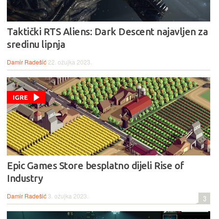
Taktički RTS Aliens: Dark Descent najavljen za
sredinu lipnja
Damir Radešić
22. ožujka 2023.
IGRE
Epic Games Store besplatno dijeli Rise of
Industry
Damir Radešić
3. ožujka 2023.
3