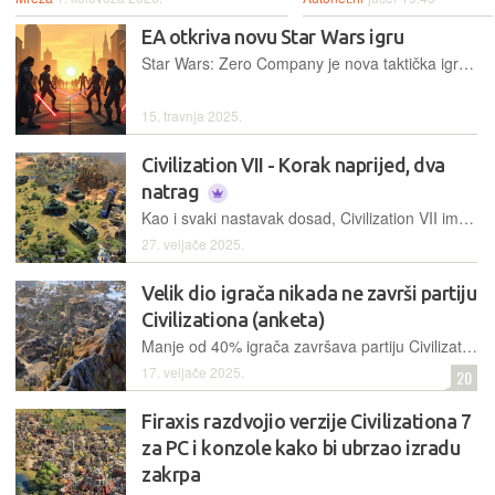
EA otkriva novu Star Wars igru
Star Wars: Zero Company je nova taktička igra na poteze na kojoj rade Respawn i Bit Reactor, tvrtka sastavljena od bivših zaposlenika Firaxisa
15. travnja 2025.
Civilization VII - Korak naprijed, dva
natrag
Kao i svaki nastavak dosad, Civilization VII ima onu draž "još samo jednog poteza", no neki novi koncepti i pojednostavljenje nekad ključnih mehanika neće baš najbolje sjesti veteranima tog serijala
27. veljače 2025.
Velik dio igrača nikada ne završi partiju
Civilizationa (anketa)
Manje od 40% igrača završava partiju Civilizationa! Firaxis to želi promijeniti novim sustavom epoha u Civilization VII, razbijajući igru u dinamične faze koje održavaju napetost do kraja.
17. veljače 2025.
20
Firaxis razdvojio verzije Civilizationa 7
za PC i konzole kako bi ubrzao izradu
zakrpa