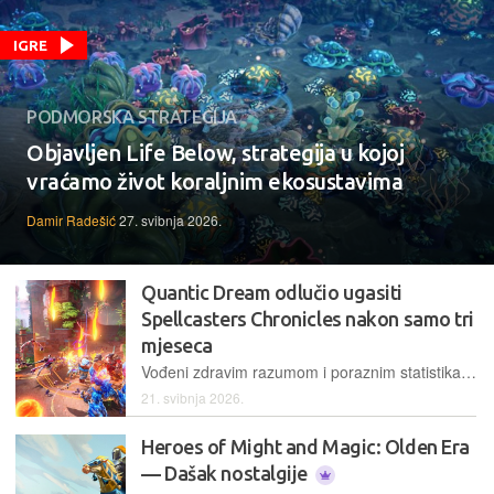
IGRE
PODMORSKA STRATEGIJA
Objavljen Life Below, strategija u kojoj
vraćamo život koraljnim ekosustavima
Damir Radešić
27. svibnja 2026.
Quantic Dream odlučio ugasiti
Spellcasters Chronicles nakon samo tri
mjeseca
Vođeni zdravim razumom i poraznim statistikama, developeri su povukli Spellcasters Chronicles iz ponude i najavili gašenje servera 19. lipnja
21. svibnja 2026.
Heroes of Might and Magic: Olden Era
— Dašak nostalgije