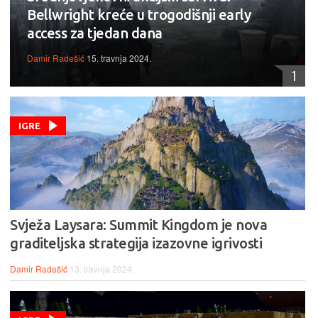
Bellwright kreće u trogodišnji early
access za tjedan dana
Damir Radešić
15. travnja 2024.
1
IGRE
Svježa Laysara: Summit Kingdom je nova
graditeljska strategija izazovne igrivosti
Damir Radešić
13. travnja 2024.