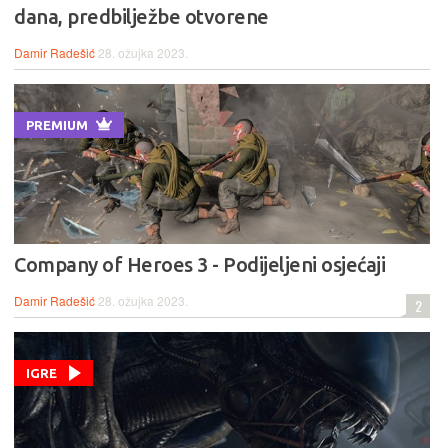
dana, predbilježbe otvorene
Damir Radešić
28. ožujka 2023.
PREMIUM
Company of Heroes 3 - Podijeljeni osjećaji
Damir Radešić
28. ožujka 2023.
2
IGRE