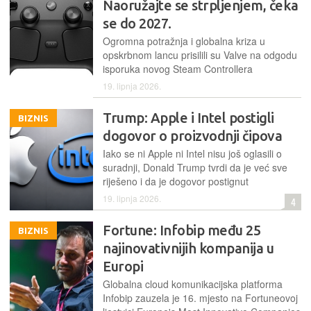
Naoružajte se strpljenjem, čeka
se do 2027.
Ogromna potražnja i globalna kriza u
opskrbnom lancu prisilili su Valve na odgodu
isporuka novog Steam Controllera
19. lipnja 2026.
Trump: Apple i Intel postigli
BIZNIS
dogovor o proizvodnji čipova
Iako se ni Apple ni Intel nisu još oglasili o
suradnji, Donald Trump tvrdi da je već sve
riješeno i da je dogovor postignut
19. lipnja 2026.
4
Fortune: Infobip među 25
BIZNIS
najinovativnijih kompanija u
Europi
Globalna cloud komunikacijska platforma
Infobip zauzela je 16. mjesto na Fortuneovoj