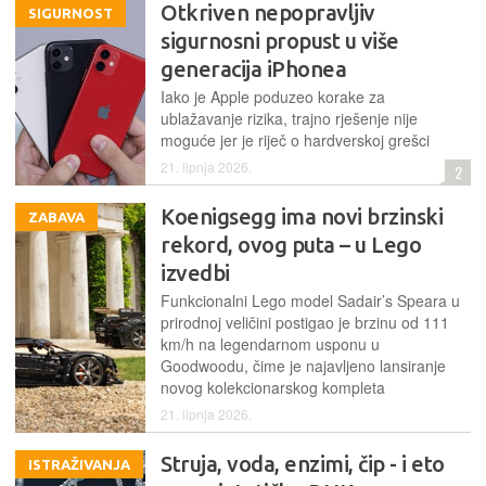
Otkriven nepopravljiv
SIGURNOST
sigurnosni propust u više
generacija iPhonea
Iako je Apple poduzeo korake za
ublažavanje rizika, trajno rješenje nije
moguće jer je riječ o hardverskoj grešci
21. lipnja 2026.
2
Koenigsegg ima novi brzinski
ZABAVA
rekord, ovog puta – u Lego
izvedbi
Funkcionalni Lego model Sadair’s Speara u
prirodnoj veličini postigao je brzinu od 111
km/h na legendarnom usponu u
Goodwoodu, čime je najavljeno lansiranje
novog kolekcionarskog kompleta
21. lipnja 2026.
Struja, voda, enzimi, čip - i eto
ISTRAŽIVANJA