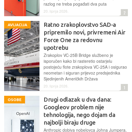
razlog ne treba pogađati dva puta
20. lipnja 2026.
2
Ratno zrakoplovstvo SAD-a
AVIJACIJA
pripremilo novi, privremeni Air
Force One za redovnu
upotrebu
Zrakoplov VC-25B Bridge službeno je
isporučen kako bi rasteretio ostarjelu
postojeću flote zrakoplova VC-25A i osigurao
neometan i siguran prijevoz predsjednika
Sjedinjenih Američkih Država
20. lipnja 2026.
1
Drugi odlazak u dva dana:
OSOBE
Googleov problem nije
tehnologija, nego dojam da
najbolji biraju druge
Anthropic dobiva nobelovca Johna Jumpera,