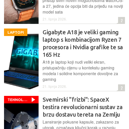
pristup svim novim mogućnostima watchOS-
a 27, jedina će opcija biti da prijeđu na noviji
model sata
21. lipnja 2026.
2
Gigabyte A18 je veliki gaming
LAPTOPI
laptop s kombinacijom Ryzen 7
procesora i Nvidia grafike te sa
165 Hz
A18 je laptop koji nudi veliki ekran,
pristupačniju cijenu u kontekstu gaming
modela i solidne komponente dovoljne za
gaming
21. lipnja 2026.
2
Svemirski "frizbi": SpaceX
TEHNOLOGIJE
testira revolucionarni sustav za
brzu dostavu tereta na Zemlju
Lansiranje pokusne kapsule, zakazano za
utorak, označava ključni korak u razvoju