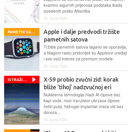
kvantno sigurnih prijenosa podataka ikada
izvedenih preko Atlantika
20. lipnja 2026.
Apple i dalje predvodi tržište
PAMETNI SATOVI
pametnih satova
Tržište pametnih satova lagano se oporavlja,
a blagom rastu pridonijeli su Appleovi uređaji
i sve veći interes za premium modele
20. lipnja 2026.
X-59 probio zvučni zid: korak
ISTRAŽIVANJA
bliže 'tihoj' nadzvučnoj eri
Nuklearna tehnologija hladi AI čipove bez
kapi vode, novi tranzistor ubrzava čipove
četiri puta, hidrogel implantat vraća vid bez
donora...
20. lipnja 2026.