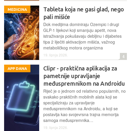
Tableta koja ne gasi glad, nego
MEDICINA
pali mišiće
Dok medijima dominiraju Ozempic i drugi
GLP-1 lijekovi koji smanjuju apetit, nova
istraživanja pokušavaju debljinu i dijabetes
tipa 2 liječiti aktivacijom mišića, važnog
metaboličkog motora organizma
19. lipnja 2026.
4
Clipr - praktična aplikacija za
APP DANA
pametnije upravljanje
međuspremnikom na Androidu
Riječ je o jednom od relativno popularnih, no
svakako praktičnih mobilnih alata koji se
specijaliziraju za upravljanje
međuspremnikom na Androidu, a koji se
postavlja kao svojevrsna trajna memorija
samoga međuspremnika…
19. lipnja 2026.