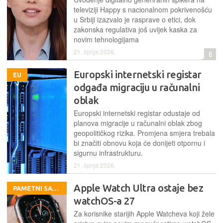
televiziji Happy s nacionalnom pokrivenošću
u Srbiji izazvalo je rasprave o etici, dok
zakonska regulativa još uvijek kaska za
novim tehnologijama
21. lipnja 2026.
6
Europski internetski registar
EU
odgađa migraciju u računalni
oblak
Europski internetski registar odustaje od
planova migracije u računalni oblak zbog
geopolitičkog rizika. Promjena smjera trebala
bi značiti obnovu koja će donijeti otpornu i
sigurnu infrastrukturu.
21. lipnja 2026.
Apple Watch Ultra ostaje bez
PAMETNI SATOVI
watchOS-a 27
Za korisnike starijih Apple Watcheva koji žele