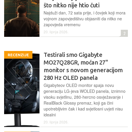
što nitko nije htio čuti
Najduži dan, 72 sata prije, i čovjek koji mora
vojnom zapovjedištvu objasniti da nitko ne
zapovjeda vremenu
20. lipnja 2026.
2
Testirali smo Gigabyte
RECENZIJE
MO27Q28GR, moćan 27"
monitor s novom generacijom
280 Hz OLED panela
Gigabyteov OLED monitor spaja novu
generaciju LG-jeva WOLED panela, iznimno
visoku svjetlinu, 280-hercno osvježavanje i
RealBlack Glossy premaz, koji ga čini
upotrebljivim čak i kad svjetlosni uvjeti nisu
idealni
20. lipnja 2026.