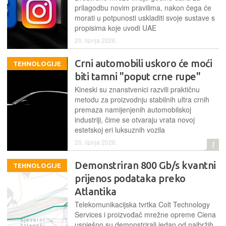
prilagodbu novim pravilima, nakon čega će
morati u potpunosti uskladiti svoje sustave s
propisima koje uvodi UAE
20. lipnja 2026.
Crni automobili uskoro će moći
TEHNOLOGIJE
biti tamni "poput crne rupe"
Kineski su znanstvenici razvili praktičnu
metodu za proizvodnju stabilnih ultra crnih
premaza namijenjenih automobilskoj
industriji, čime se otvaraju vrata novoj
estetskoj eri luksuznih vozila
20. lipnja 2026.
7
Demonstriran 800 Gb/s kvantni
TEHNOLOGIJE
prijenos podataka preko
Atlantika
Telekomunikacijska tvrtka Colt Technology
Services i proizvođač mrežne opreme Ciena
uspješno su demonstrirali jedan od najbržih