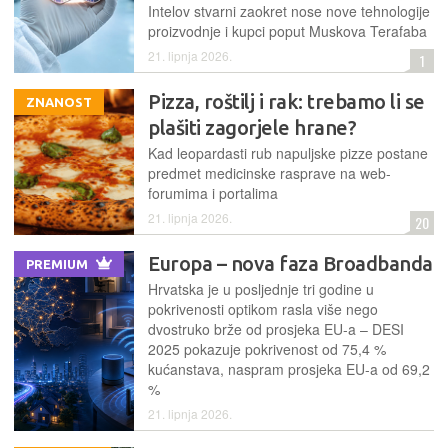
Intelov stvarni zaokret nose nove tehnologije
proizvodnje i kupci poput Muskova Terafaba
21. lipnja 2026.
1
Pizza, roštilj i rak: trebamo li se
ZNANOST
plašiti zagorjele hrane?
Kad leopardasti rub napuljske pizze postane
predmet medicinske rasprave na web-
forumima i portalima
21. lipnja 2026.
20
Europa – nova faza Broadbanda
PREMIUM
Hrvatska je u posljednje tri godine u
pokrivenosti optikom rasla više nego
dvostruko brže od prosjeka EU-a – DESI
2025 pokazuje pokrivenost od 75,4 %
kućanstava, naspram prosjeka EU-a od 69,2
%
21. lipnja 2026.