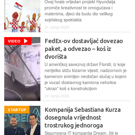
Ovaj hvale vrijedan projekt Hyundaija
promiče kreativnost te omogućava i
malenima, djeci da budu dio velikog
svjetskog spektakla
21. lipnja 2026.
FedEx-ov dostavljač dovezao
VIDEO
paket, a odvezao – koš iz
dvorišta
U američkoj saveznoj državi Floridi, iz koje
nerijetko stižu bizarne vijesti, nadzornom je
kamerom snimljen neobičan slučaj u kojem
je vozač dostavnog kamiona nehotice
"ukrao" koš s konstrukcijom
20. lipnja 2026.
Kompanija Sebastiana Kurza
STARTUP
dosegnula vrijednost
trostrukog jednoroga
Sigurnosna IT kompanija Dream, čiji je