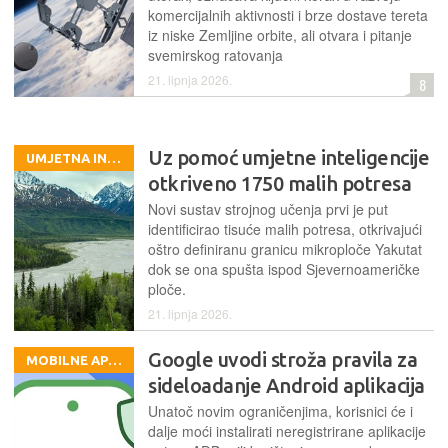
komercijalnih aktivnosti i brze dostave tereta
iz niske Zemljine orbite, ali otvara i pitanje
svemirskog ratovanja
21. lipnja 2026.
8
Uz pomoć umjetne inteligencije
UMJETNA INTELIGENCIJA
otkriveno 1750 malih potresa
Novi sustav strojnog učenja prvi je put
identificirao tisuće malih potresa, otkrivajući
oštro definiranu granicu mikroploče Yakutat
dok se ona spušta ispod Sjevernoameričke
ploče.
21. lipnja 2026.
Google uvodi stroža pravila za
MOBILNE APLIKACIJE
sideloadanje Android aplikacija
Unatoč novim ograničenjima, korisnici će i
dalje moći instalirati neregistrirane aplikacije