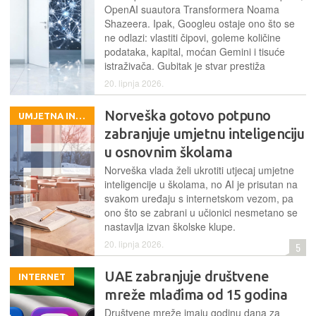
OpenAI suautora Transformera Noama
Shazeera. Ipak, Googleu ostaje ono što se
ne odlazi: vlastiti čipovi, goleme količine
podataka, kapital, moćan Gemini i tisuće
istraživača. Gubitak je stvar prestiža
20. lipnja 2026.
Norveška gotovo potpuno
UMJETNA INTELIGENCIJA
zabranjuje umjetnu inteligenciju
u osnovnim školama
Norveška vlada želi ukrotiti utjecaj umjetne
inteligencije u školama, no AI je prisutan na
svakom uređaju s internetskom vezom, pa
ono što se zabrani u učionici nesmetano se
nastavlja izvan školske klupe.
20. lipnja 2026.
5
UAE zabranjuje društvene
INTERNET
mreže mlađima od 15 godina
Društvene mreže imaju godinu dana za