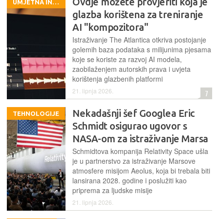
Ovdje možete provjeriti koja je
UMJETNA INTELIGENCIJA
glazba korištena za treniranje
AI "kompozitora"
Istraživanje The Atlantica otkriva postojanje
golemih baza podataka s milijunima pjesama
koje se koriste za razvoj AI modela,
zaobilaženjem autorskih prava i uvjeta
korištenja glazbenih platformi
21. lipnja 2026.
7
Nekadašnji šef Googlea Eric
TEHNOLOGIJE
Schmidt osigurao ugovor s
NASA-om za istraživanje Marsa
Schmidtova kompanija Relativity Space ušla
je u partnerstvo za istraživanje Marsove
atmosfere misijom Aeolus, koja bi trebala biti
lansirana 2028. godine i poslužiti kao
priprema za ljudske misije
21. lipnja 2026.