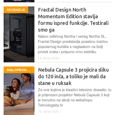
Fractal Design North
RECENZIJE
Momentum Edition stavlja
formu ispred funkcije. Testirali
smo ga
Nakon odličnog Northa i većeg Northa XL,
Fractal Design predstavlja posebnu inačicu
popularnog kućišta s naglaskom na bolji
protok zraka i potpuno crnu estetiku
19. lipnja 2026.
Nebula Capsule 3 projicira sliku
MALOPRODAJNA PONUDA
do 120 inča, a toliko je mali da
stane u ruksak
Za one kojima je klasični televizor dosadio, tu
je prijenosni projektor Nebula Capsule 3 koji
je trenutno na akciji na webshopu
Tehnologista.hr
19. lipnja 2026.