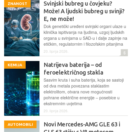
Svinjski bubreg u čovjeku?
ZNANOST
Može! A ljudski bubreg u svinji?
E, ne može!
Dok genetički uređeni svinjski organi ulaze u
klinička ispitivanja na ljudima, uzgoj ljudskih
organa u svinjama u SAD-u i dalje zapinje na
etičkim, regulatornim i filozofskim pitanjima
20. lipnja 2026.
6
Natrijeva baterija – od
KEMIJA
feroelektričnog stakla
Sasvim kruta i suha baterija, koja se sastoji
od dva metala povezana staklastim
elektrolitom, otvara nove mogućnosti
pohrane električne energije – posebice u
ekstremnim uvjetima
20. lipnja 2026.
Novi Mercedes-AMG GLE 63 i
AUTOMOBILI
GLS 63 stižu s V8 motorom