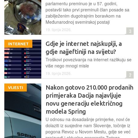
parlamentu preminuo je u 57. godini,
postavši tako prvi preminuli član posade sa
zabilježenim dugotrajnim boravkom na
Međunarodnoj svemirskoj postaji
19. lipnja 2026.
3
Gdje je internet najskuplji, a
INTERNET
gdje najjeftiniji na svijetu?
Troškovi povezivanja na internet razlikuju se
više nego mnogi misle
19. lipnja 2026.
2
Nakon gotovo 210.000 prodanih
VIJESTI
primjeraka Dacija najavljuje
novu generaciju električnog
modela Spring
U odnosu na dosadašnje primjerke, novi će
dolaziti iz susjedne nam Slovenije, točnije iz
pogona Revoz u Novom Mestu, gdje se već
proizvodi i aktualna generacija Twinga