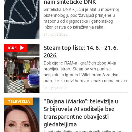
nam sintetičke DNK
Sintetička DNK ključni je alat u modernoj
biotehnologiji, podržavajući primjene u
rasponu od dijagnostike i genomskog
inženjerstva do istraživanja raka.
21. lipnja 2026.
Steam top-liste: 14. 6. - 21. 6.
IGRE
2026.
Dok cijene RAM-a i grafičkih zbog AI-ja
probijaju strop, Steamov vrh puni se
besplatnim igrama i Witcherom 3 za dva
eura, jer za novi hardver ionako nema novca
21. lipnja 2026.
"Bojana i Marko": televizija u
TELEVIZIJA
Srbiji uvela AI voditelje bez
transparentne obavijesti
gledateljima
Uvođenje digitalno generiranih spikera na