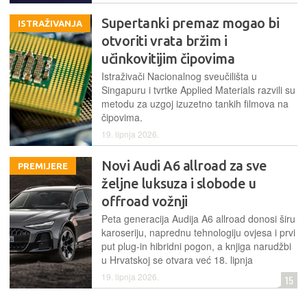
Supertanki premaz mogao bi
ISTRAŽIVANJA
otvoriti vrata bržim i
učinkovitijim čipovima
Istraživači Nacionalnog sveučilišta u
Singapuru i tvrtke Applied Materials razvili su
metodu za uzgoj izuzetno tankih filmova na
čipovima.
19. lipnja 2026.
Novi Audi A6 allroad za sve
PREMIJERE
željne luksuza i slobode u
offroad vožnji
Peta generacija Audija A6 allroad donosi širu
karoseriju, naprednu tehnologiju ovjesa i prvi
put plug-in hibridni pogon, a knjiga narudžbi
u Hrvatskoj se otvara već 18. lipnja
19. lipnja 2026.
15