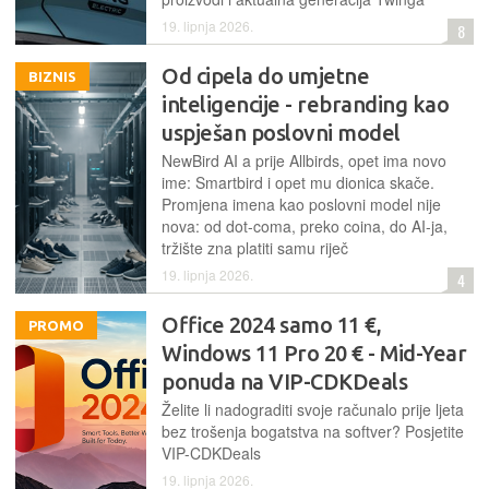
19. lipnja 2026.
8
Od cipela do umjetne
BIZNIS
inteligencije - rebranding kao
uspješan poslovni model
NewBird AI a prije Allbirds, opet ima novo
ime: Smartbird i opet mu dionica skače.
Promjena imena kao poslovni model nije
nova: od dot-coma, preko coina, do AI-ja,
tržište zna platiti samu riječ
19. lipnja 2026.
4
Office 2024 samo 11 €,
PROMO
Windows 11 Pro 20 € - Mid-Year
ponuda na VIP-CDKDeals
Želite li nadograditi svoje računalo prije ljeta
bez trošenja bogatstva na softver? Posjetite
VIP-CDKDeals
19. lipnja 2026.