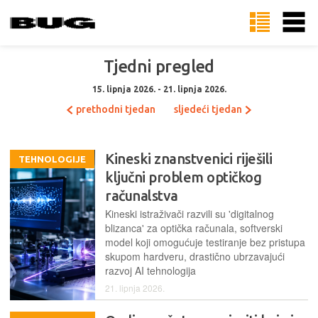
Tjedni pregled
15. lipnja 2026. - 21. lipnja 2026.
prethodni tjedan
sljedeći tjedan
Kineski znanstvenici riješili
TEHNOLOGIJE
ključni problem optičkog
računalstva
Kineski istraživači razvili su 'digitalnog
blizanca' za optička računala, softverski
model koji omogućuje testiranje bez pristupa
skupom hardveru, drastično ubrzavajući
razvoj AI tehnologija
21. lipnja 2026.