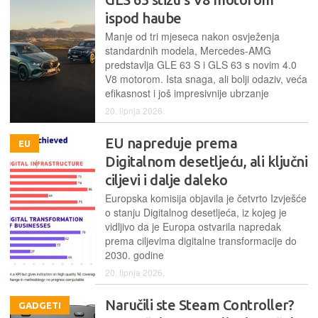
ispod haube
Manje od tri mjeseca nakon osvježenja
standardnih modela, Mercedes-AMG
predstavlja GLE 63 S i GLS 63 s novim 4.0
V8 motorom. Ista snaga, ali bolji odaziv, veća
efikasnost i još impresivnije ubrzanje
20. lipnja 2026.
EU napreduje prema
EU
Digitalnom desetljeću, ali ključni
ciljevi i dalje daleko
Europska komisija objavila je četvrto Izvješće
o stanju Digitalnog desetljeća, iz kojeg je
vidljivo da je Europa ostvarila napredak
prema ciljevima digitalne transformacije do
2030. godine
20. lipnja 2026.
Naručili ste Steam Controller?
GADGETI