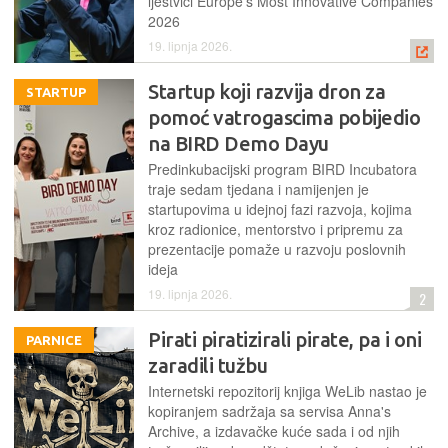
ljestvici Europe's Most Innovative Companies
2026
19. lipnja 2026.
Startup koji razvija dron za
STARTUP
pomoć vatrogascima pobijedio
na BIRD Demo Dayu
Predinkubacijski program BIRD Incubatora
traje sedam tjedana i namijenjen je
startupovima u idejnoj fazi razvoja, kojima
kroz radionice, mentorstvo i pripremu za
prezentacije pomaže u razvoju poslovnih
ideja
19. lipnja 2026.
2
Pirati piratizirali pirate, pa i oni
PARNICE
zaradili tužbu
Internetski repozitorij knjiga WeLib nastao je
kopiranjem sadržaja sa servisa Anna's
Archive, a izdavačke kuće sada i od njih