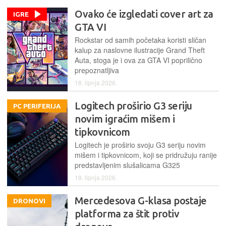
Ovako će izgledati cover art za
IGRE
GTA VI
Rockstar od samih početaka koristi sličan
kalup za naslovne ilustracije Grand Theft
Auta, stoga je i ova za GTA VI poprilično
prepoznatljiva
18. lipnja 2026.
Logitech proširio G3 seriju
PC PERIFERIJA
novim igraćim mišem i
tipkovnicom
Logitech je proširio svoju G3 seriju novim
mišem i tipkovnicom, koji se pridružuju ranije
predstavljenim slušalicama G325
18. lipnja 2026.
Mercedesova G-klasa postaje
DRONOVI
platforma za štit protiv