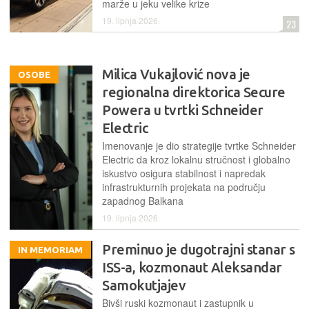
marže u jeku velike krize
19. lipnja 2026.
23
Milica Vukajlović nova je
OSOBE
regionalna direktorica Secure
Powera u tvrtki Schneider
Electric
Imenovanje je dio strategije tvrtke Schneider
Electric da kroz lokalnu stručnost i globalno
iskustvo osigura stabilnost i napredak
infrastrukturnih projekata na području
zapadnog Balkana
19. lipnja 2026.
Preminuo je dugotrajni stanar s
IN MEMORIAM
ISS-a, kozmonaut Aleksandar
Samokutjajev
Bivši ruski kozmonaut i zastupnik u