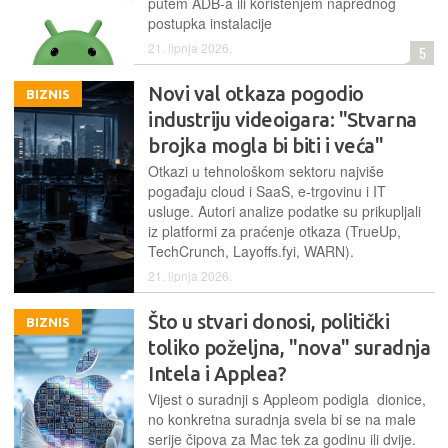
putem ADB-a ili korištenjem naprednog
postupka instalacije
21. lipnja 2026.
5
Novi val otkaza pogodio
BIZNIS
industriju videoigara: "Stvarna
brojka mogla bi biti i veća"
Otkazi u tehnološkom sektoru najviše
pogađaju cloud i SaaS, e-trgovinu i IT
usluge. Autori analize podatke su prikupljali
iz platformi za praćenje otkaza (TrueUp,
TechCrunch, Layoffs.fyi, WARN).
21. lipnja 2026.
Što u stvari donosi, politički
BIZNIS
toliko poželjna, "nova" suradnja
Intela i Applea?
Vijest o suradnji s Appleom podigla dionice,
no konkretna suradnja svela bi se na male
serije čipova za Mac tek za godinu ili dvije.