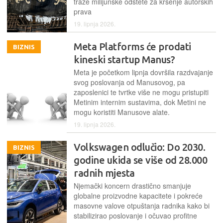
traže milijunske odštete za kršenje autorskih
prava
19. lipnja 2026.
Meta Platforms će prodati
BIZNIS
kineski startup Manus?
Meta je početkom lipnja dovršila razdvajanje
svog poslovanja od Manusovog, pa
zaposlenici te tvrtke više ne mogu pristupiti
Metinim internim sustavima, dok Metini ne
mogu koristiti Manusove alate.
19. lipnja 2026.
Volkswagen odlučio: Do 2030.
BIZNIS
godine ukida se više od 28.000
radnih mjesta
Njemački koncern drastično smanjuje
globalne proizvodne kapacitete i pokreće
masovne valove otpuštanja radnika kako bi
stabilizirao poslovanje i očuvao profitne