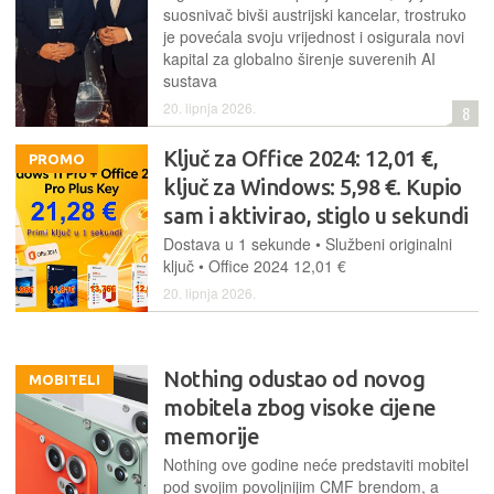
suosnivač bivši austrijski kancelar, trostruko
je povećala svoju vrijednost i osigurala novi
kapital za globalno širenje suverenih AI
sustava
20. lipnja 2026.
8
Ključ za Office 2024: 12,01 €,
PROMO
ključ za Windows: 5,98 €. Kupio
sam i aktivirao, stiglo u sekundi
Dostava u 1 sekunde • Službeni originalni
ključ • Office 2024 12,01 €
20. lipnja 2026.
Nothing odustao od novog
MOBITELI
mobitela zbog visoke cijene
memorije
Nothing ove godine neće predstaviti mobitel
pod svojim povoljnijim CMF brendom, a