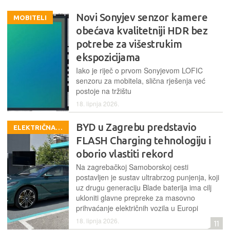
Novi Sonyjev senzor kamere
MOBITELI
obećava kvalitetniji HDR bez
potrebe za višestrukim
ekspozicijama
Iako je riječ o prvom Sonyjevom LOFIC
senzoru za mobitela, slična rješenja već
postoje na tržištu
18. lipnja 2026.
BYD u Zagrebu predstavio
ELEKTRIČNA VOZILA
FLASH Charging tehnologiju i
oborio vlastiti rekord
Na zagrebačkoj Samoborskoj cesti
postavljen je sustav ultrabrzog punjenja, koji
uz drugu generaciju Blade baterija ima cilj
ukloniti glavne prepreke za masovno
prihvaćanje električnih vozila u Europi
18. lipnja 2026.
11