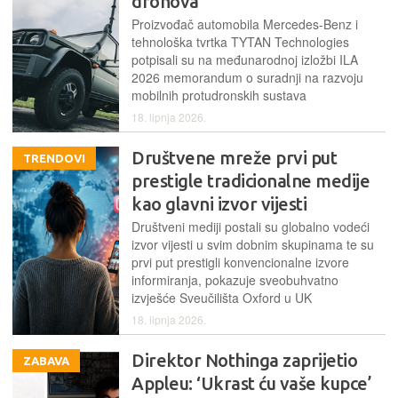
dronova
Proizvođač automobila Mercedes-Benz i
tehnološka tvrtka TYTAN Technologies
potpisali su na međunarodnoj izložbi ILA
2026 memorandum o suradnji na razvoju
mobilnih protudronskih sustava
18. lipnja 2026.
Društvene mreže prvi put
TRENDOVI
prestigle tradicionalne medije
kao glavni izvor vijesti
Društveni mediji postali su globalno vodeći
izvor vijesti u svim dobnim skupinama te su
prvi put prestigli konvencionalne izvore
informiranja, pokazuje sveobuhvatno
izvješće Sveučilišta Oxford u UK
18. lipnja 2026.
Direktor Nothinga zaprijetio
ZABAVA
Appleu: ‘Ukrast ću vaše kupce’