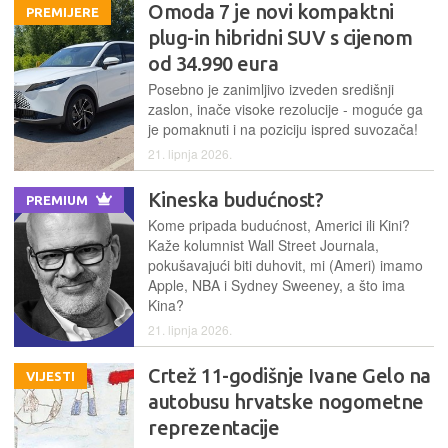
Omoda 7 je novi kompaktni
PREMIJERE
plug-in hibridni SUV s cijenom
od 34.990 eura
Posebno je zanimljivo izveden središnji
zaslon, inače visoke rezolucije - moguće ga
je pomaknuti i na poziciju ispred suvozača!
21. lipnja 2026.
Kineska budućnost?
PREMIUM
Kome pripada budućnost, Americi ili Kini?
Kaže kolumnist Wall Street Journala,
pokušavajući biti duhovit, mi (Ameri) imamo
Apple, NBA i Sydney Sweeney, a što ima
Kina?
21. lipnja 2026.
Crtež 11-godišnje Ivane Gelo na
VIJESTI
autobusu hrvatske nogometne
reprezentacije