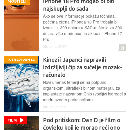
iPhone 18 Pro mogao bi biti
MOBITELI
najskuplji do sada
Ako se ove informacije pokažu točnima,
početna cijena iPhonea 18 Pro trebala bi
iznositi 1.399 dolara u SAD-u, što je za 300
dolara više u odnosu na aktualni iPhone 17
Pro
20. lipnja 2026.
21
Kinezi i Japanci napravili
ISTRAŽIVANJA
izdržljiviji čip za sučelje mozak-
računalo
Novi umetak temelji se na potpuno
organskom, ultrafleksibilnom materijalu za
implantate nazvanom Chip (vodljivi hidrogel s
međufaznom perkolacijom)
20. lipnja 2026.
Pod pritiskom: Dan D je film o
FILM
čovjeku koji je morao reći ono