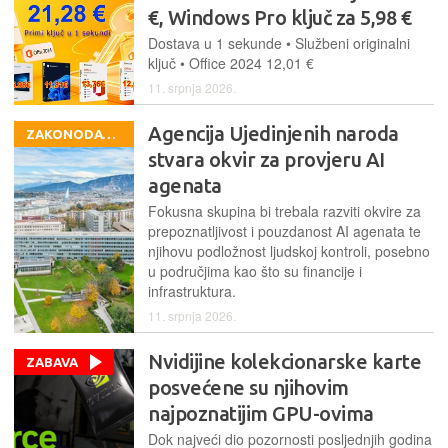
€, Windows Pro ključ za 5,98 €
Dostava u 1 sekunde • Službeni originalni
ključ • Office 2024 12,01 €
11. srpnja 2026.
Agencija Ujedinjenih naroda
ZAKONODAVSTVO
stvara okvir za provjeru AI
agenata
Fokusna skupina bi trebala razviti okvire za
prepoznatljivost i pouzdanost AI agenata te
njihovu podložnost ljudskoj kontroli, posebno
u područjima kao što su financije i
infrastruktura.
11. srpnja 2026.
Nvidijine kolekcionarske karte
ZABAVA
posvećene su njihovim
najpoznatijim GPU-ovima
Dok najveći dio pozornosti posljednjih godina