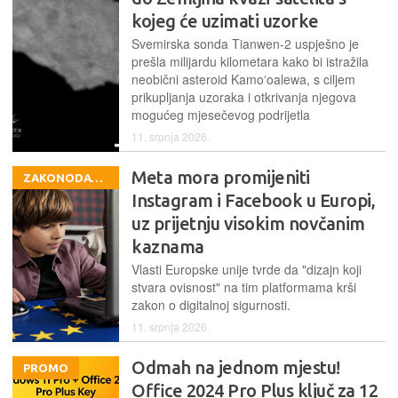
kojeg će uzimati uzorke
Svemirska sonda Tianwen-2 uspješno je
prešla milijardu kilometara kako bi istražila
neobični asteroid Kamoʻoalewa, s ciljem
prikupljanja uzoraka i otkrivanja njegova
mogućeg mjesečevog podrijetla
11. srpnja 2026.
Meta mora promijeniti
ZAKONODAVSTVO
Instagram i Facebook u Europi,
uz prijetnju visokim novčanim
kaznama
Vlasti Europske unije tvrde da "dizajn koji
stvara ovisnost" na tim platformama krši
zakon o digitalnoj sigurnosti.
11. srpnja 2026.
Odmah na jednom mjestu!
PROMO
Office 2024 Pro Plus ključ za 12