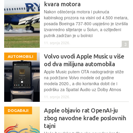
kvara motora
Nakon oštećenja motora i puknuća
kabinskog prozora na visini od 4.500 metara,
posada Boeinga 737-800 uspješno je izvršila
izvanredno slijetanje u Solun, a ozlijeđeni
putnik zadržan je u bolnici
11. srpnja 2026.
3
Volvo uvodi Apple Music u više
AUTOMOBILI
od dva milijuna automobila
Apple Music putem OTA nadogradnje stiže
na podržane Volvo modele od godine
modela 2020., a dio korisnika dobit će i
podršku za Spatial Audio uz Dolby Atmos
11. srpnja 2026.
Apple objavio rat OpenAI-ju
DOGAĐAJI
zbog navodne krađe poslovnih
tajni