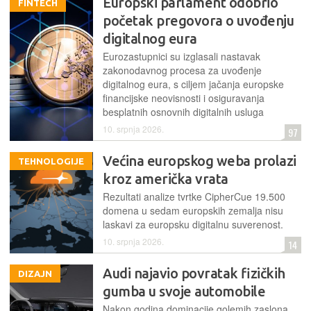
Europski parlament odobrio
FINTECH
početak pregovora o uvođenju
digitalnog eura
Eurozastupnici su izglasali nastavak
zakonodavnog procesa za uvođenje
digitalnog eura, s ciljem jačanja europske
financijske neovisnosti i osiguravanja
besplatnih osnovnih digitalnih usluga
10. srpnja 2026.
97
Većina europskog weba prolazi
TEHNOLOGIJE
kroz američka vrata
Rezultati analize tvrtke CipherCue 19.500
domena u sedam europskih zemalja nisu
laskavi za europsku digitalnu suverenost.
10. srpnja 2026.
14
Audi najavio povratak fizičkih
DIZAJN
gumba u svoje automobile
Nakon godina dominacije golemih zaslona,