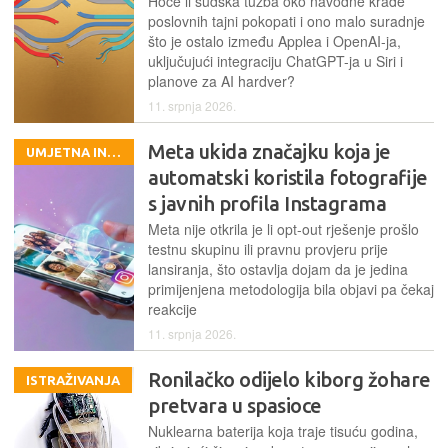
Hoće li sudska tužba oko navodne krađe
poslovnih tajni pokopati i ono malo suradnje
što je ostalo između Applea i OpenAI-ja,
uključujući integraciju ChatGPT-ja u Siri i
planove za AI hardver?
11. srpnja 2026.
Meta ukida značajku koja je
UMJETNA INTELIGENCIJA
automatski koristila fotografije
s javnih profila Instagrama
Meta nije otkrila je li opt-out rješenje prošlo
testnu skupinu ili pravnu provjeru prije
lansiranja, što ostavlja dojam da je jedina
primijenjena metodologija bila objavi pa čekaj
reakcije
11. srpnja 2026.
Ronilačko odijelo kiborg žohare
ISTRAŽIVANJA
pretvara u spasioce
Nuklearna baterija koja traje tisuću godina,