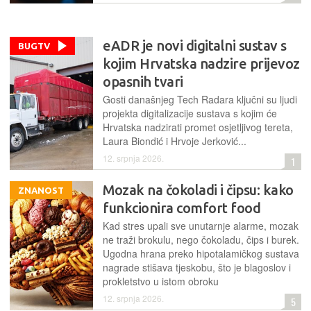
eADR je novi digitalni sustav s
BUGTV
kojim Hrvatska nadzire prijevoz
opasnih tvari
Gosti današnjeg Tech Radara ključni su ljudi
projekta digitalizacije sustava s kojim će
Hrvatska nadzirati promet osjetljivog tereta,
Laura Biondić i Hrvoje Jerković...
12. srpnja 2026.
1
Mozak na čokoladi i čipsu: kako
ZNANOST
funkcionira comfort food
Kad stres upali sve unutarnje alarme, mozak
ne traži brokulu, nego čokoladu, čips i burek.
Ugodna hrana preko hipotalamičkog sustava
nagrade stišava tjeskobu, što je blagoslov i
prokletstvo u istom obroku
12. srpnja 2026.
5