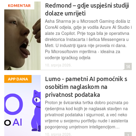
Redmond – gdje uspješni studiji
KOMENTAR
dolaze umrijeti
Asha Sharma je u Microsoft Gaming došla iz
CoreAI odjela, gdje je vodila Azure AI Studio i
alate za Copilot. Prije toga bila je operativna
direktorica Instacarta i šefica Messengera u
Meti. U industriji igara nije provela ni dana.
Po Microsoftovim mjerilima - idealna za
vođenje igračkog odjela
10. srpnja 2026.
14
Lumo - pametni AI pomoćnik s
APP DANA
osobitim naglaskom na
privatnost podataka
Proton je švicarska tvrtka dobro poznata po
rješenjima kod kojih je naglasak stavljen na
privatnost podataka i sigurnost, a već neko
vrijeme u svojemu portfelju nude i asistenta
pogonjenog umjetnom inteligencijom…
10. srpnja 2026.
1