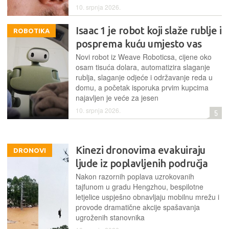
10. srpnja 2026.
Isaac 1 je robot koji slaže rublje i
ROBOTIKA
posprema kuću umjesto vas
Novi robot iz Weave Roboticsa, cijene oko
osam tisuća dolara, automatizira slaganje
rublja, slaganje odjeće i održavanje reda u
domu, a početak isporuka prvim kupcima
najavljen je veće za jesen
10. srpnja 2026.
5
Kinezi dronovima evakuiraju
DRONOVI
ljude iz poplavljenih područja
Nakon razornih poplava uzrokovanih
tajfunom u gradu Hengzhou, bespilotne
letjelice uspješno obnavljaju mobilnu mrežu i
provode dramatične akcije spašavanja
ugroženih stanovnika