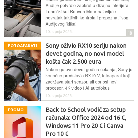
Audi je potvrdio zaokret u dizajnu interijera.
Tehnički šef Rouven Mohr najavljuje
povratak taktilnih kontrola i prepoznatljivog
Audijevog 'klika'
10. srpnja 2026.
18
Sony oživio RX10 seriju nakon
FOTOAPARATI
devet godina, no novi model
košta čak 2.500 eura
Nakon gotovo devet godina čekanja, Sony je
konačno predstavio RX10 V, fotoaparat koji
zadržava stari senzor, ali donosi novi
procesor, 4K video i AI autofokus
10. srpnja 2026.
Back to School vodič za setup
PROMO
računala: Office 2024 od 16 €,
Windows 11 Pro 20 € i Canva
Pro 10 €