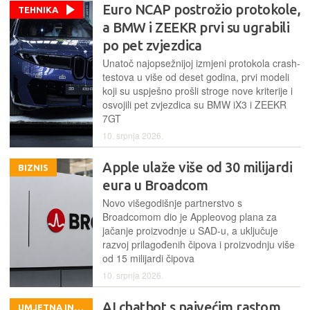
Euro NCAP postrožio protokole,
TEHNIKA
a BMW i ZEEKR prvi su ugrabili
po pet zvjezdica
Unatoč najopsežnijoj izmjeni protokola crash-
testova u više od deset godina, prvi modeli
koji su uspješno prošli stroge nove kriterije i
osvojili pet zvjezdica su BMW iX3 i ZEEKR
7GT
10. srpnja 2026.
Apple ulaže više od 30 milijardi
BIZNIS
eura u Broadcom
Novo višegodišnje partnerstvo s
Broadcomom dio je Appleovog plana za
jačanje proizvodnje u SAD-u, a uključuje
razvoj prilagođenih čipova i proizvodnju više
od 15 milijardi čipova
10. srpnja 2026.
AI chatbot s najvećim rastom
UMJETNA INTELIGENCIJA