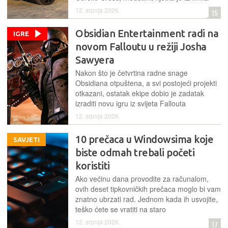
12. srpnja 2026.
15
Obsidian Entertainment radi na
IGRE
novom Falloutu u režiji Josha
Sawyera
Nakon što je četvrtina radne snage
Obsidiana otpuštena, a svi postojeći projekti
otkazani, ostatak ekipe dobio je zadatak
izraditi novu igru iz svijeta Fallouta
12. srpnja 2026.
10 prečaca u Windowsima koje
SAVJETI
biste odmah trebali početi
koristiti
Ako većinu dana provodite za računalom,
ovih deset tipkovničkih prečaca moglo bi vam
znatno ubrzati rad. Jednom kada ih usvojite,
teško ćete se vratiti na staro
12. srpnja 2026.
17