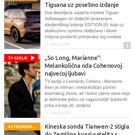
Tiguana uz posebno izdanje
Dva desetljeća uspjeha modela Tiguan
Volkswagen će obilježiti lansiranjem
slavljeničkog izdanja EDITION 20, koje uz
ekskluzivnu opremu obilježava i devet
milijuna prodanih primjeraka tog modela
12. srpnja 2026.
6
„So Long, Marianne“:
TV SERIJE
Melankolična oda Cohenovoj
najvećoj ljubavi
TV serija o Leonardu Cohenu i Marianne
Ihlen je intiman i melankoličan portret
boemskog života, ali i bolne cijene slave koja
je definirala jednu od najpoznatijih ljubavnih
priča s kraja 20. stoljeća
11. srpnja 2026.
Kineska sonda Tianwen-2 stigla
ASTRONOMIJA
do Zemljina kvazi-satelita s