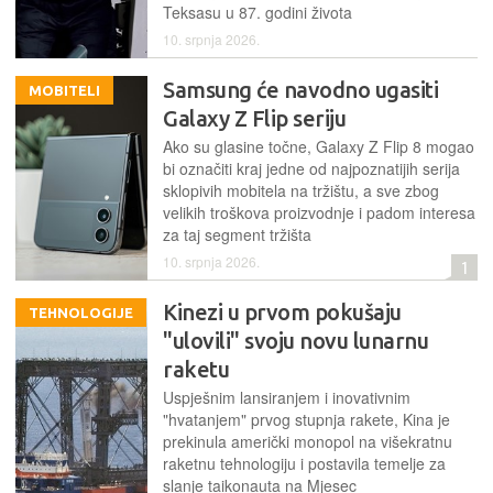
Teksasu u 87. godini života
10. srpnja 2026.
Samsung će navodno ugasiti
MOBITELI
Galaxy Z Flip seriju
Ako su glasine točne, Galaxy Z Flip 8 mogao
bi označiti kraj jedne od najpoznatijih serija
sklopivih mobitela na tržištu, a sve zbog
velikih troškova proizvodnje i padom interesa
za taj segment tržišta
10. srpnja 2026.
1
Kinezi u prvom pokušaju
TEHNOLOGIJE
"ulovili" svoju novu lunarnu
raketu
Uspješnim lansiranjem i inovativnim
"hvatanjem" prvog stupnja rakete, Kina je
prekinula američki monopol na višekratnu
raketnu tehnologiju i postavila temelje za
slanje taikonauta na Mjesec