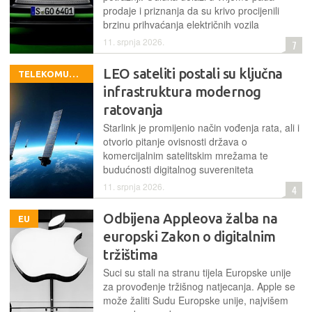
prodaje i priznanja da su krivo procijenili
brzinu prihvaćanja električnih vozila
11. srpnja 2026.
7
LEO sateliti postali su ključna
TELEKOMUNIKACIJE
infrastruktura modernog
ratovanja
Starlink je promijenio način vođenja rata, ali i
otvorio pitanje ovisnosti država o
komercijalnim satelitskim mrežama te
budućnosti digitalnog suvereniteta
11. srpnja 2026.
4
Odbijena Appleova žalba na
EU
europski Zakon o digitalnim
tržištima
Suci su stali na stranu tijela Europske unije
za provođenje tržišnog natjecanja. Apple se
može žaliti Sudu Europske unije, najvišem