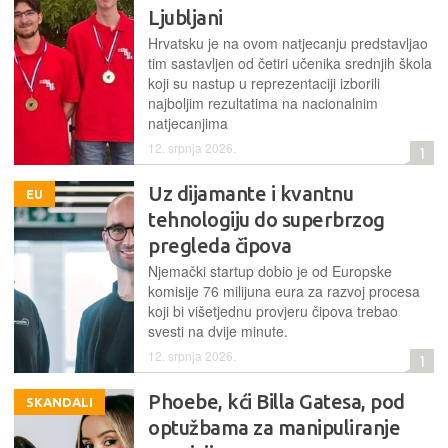
Ljubljani
Hrvatsku je na ovom natjecanju predstavljao
tim sastavljen od četiri učenika srednjih škola
koji su nastup u reprezentaciji izborili
najboljim rezultatima na nacionalnim
natjecanjima
12. srpnja 2026.
1
Uz dijamante i kvantnu
EU
tehnologiju do superbrzog
pregleda čipova
Njemački startup dobio je od Europske
komisije 76 milijuna eura za razvoj procesa
koji bi višetjednu provjeru čipova trebao
svesti na dvije minute.
12. srpnja 2026.
1
Phoebe, kći Billa Gatesa, pod
SKANDALI
optužbama za manipuliranje