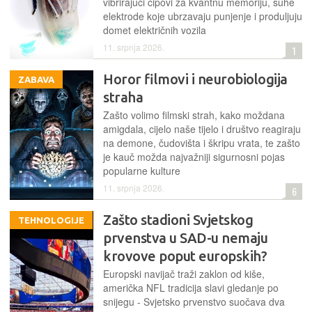
vibrirajući čipovi za kvantnu memoriju, suhe
elektrode koje ubrzavaju punjenje i produljuju
domet električnih vozila
11. srpnja 2026.
1
Horor filmovi i neurobiologija
ZABAVA
straha
Zašto volimo filmski strah, kako moždana
amigdala, cijelo naše tijelo i društvo reagiraju
na demone, čudovišta i škripu vrata, te zašto
je kauč možda najvažniji sigurnosni pojas
popularne kulture
11. srpnja 2026.
6
Zašto stadioni Svjetskog
TEHNOLOGIJE
prvenstva u SAD-u nemaju
krovove poput europskih?
Europski navijač traži zaklon od kiše,
američka NFL tradicija slavi gledanje po
snijegu - Svjetsko prvenstvo suočava dva