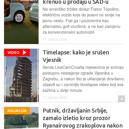
krenuo u prodaju u SAD-u
Na američko tržište dolazi Fiatov Topolino,
električno vozilo koje do jeseni ne smije na
javnu cestu. Fiat ga i pozicionira kao
alternativu golf-vozilima, a ne kao zamjenu
za konvencionalni automobil
11. srpnja 2026.
Timelapse: kako je srušen
VIDEO
Vjesnik
Servis LiveCamCroatia mjesecima je snimao
postupno nestajanje zgrade Vjesnika u
Zagrebu, a nakon što je uklanjanje dovršeno,
objavili su i zanimljiv timelapse video koji sve
sažima u dvije minute
11. srpnja 2026.
4
Putnik, državljanin Srbije,
AVIJACIJA
zamalo izletio kroz prozor
Ryanairovog zrakoplova nakon