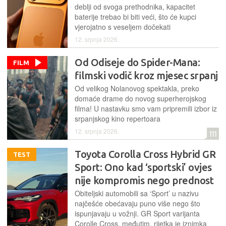
deblji od svoga prethodnika, kapacitet
baterije trebao bi biti veći, što će kupci
vjerojatno s veseljem dočekati
12. srpnja 2026.
Od Odiseje do Spider-Mana:
FILM
filmski vodič kroz mjesec srpanj
Od velikog Nolanovog spektakla, preko
domaće drame do novog superherojskog
filma! U nastavku smo vam pripremili izbor iz
srpanjskog kino repertoara
12. srpnja 2026.
111
Toyota Corolla Cross Hybrid GR
TEST
Sport: Ono kad ‘sportski’ ovjes
nije kompromis nego prednost
Obiteljski automobili sa ‘Sport’ u nazivu
najčešće obećavaju puno više nego što
ispunjavaju u vožnji. GR Sport varijanta
Corolle Cross, međutim, rijetka je iznimka