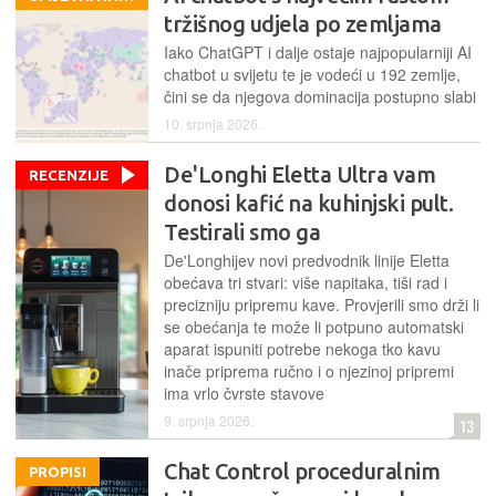
tržišnog udjela po zemljama
Iako ChatGPT i dalje ostaje najpopularniji AI
chatbot u svijetu te je vodeći u 192 zemlje,
čini se da njegova dominacija postupno slabi
10. srpnja 2026.
De'Longhi Eletta Ultra vam
RECENZIJE
donosi kafić na kuhinjski pult.
Testirali smo ga
De'Longhijev novi predvodnik linije Eletta
obećava tri stvari: više napitaka, tiši rad i
precizniju pripremu kave. Provjerili smo drži li
se obećanja te može li potpuno automatski
aparat ispuniti potrebe nekoga tko kavu
inače priprema ručno i o njezinoj pripremi
ima vrlo čvrste stavove
9. srpnja 2026.
13
Chat Control proceduralnim
PROPISI