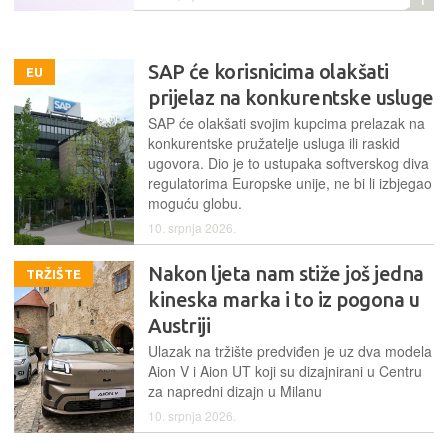
SAP će korisnicima olakšati
EU
prijelaz na konkurentske usluge
SAP će olakšati svojim kupcima prelazak na
konkurentske pružatelje usluga ili raskid
ugovora. Dio je to ustupaka softverskog diva
regulatorima Europske unije, ne bi li izbjegao
moguću globu.
10. srpnja 2026.
Nakon ljeta nam stiže još jedna
TRŽIŠTE
kineska marka i to iz pogona u
Austriji
Ulazak na tržište predviđen je uz dva modela
Aion V i Aion UT koji su dizajnirani u Centru
za napredni dizajn u Milanu
10. srpnja 2026.