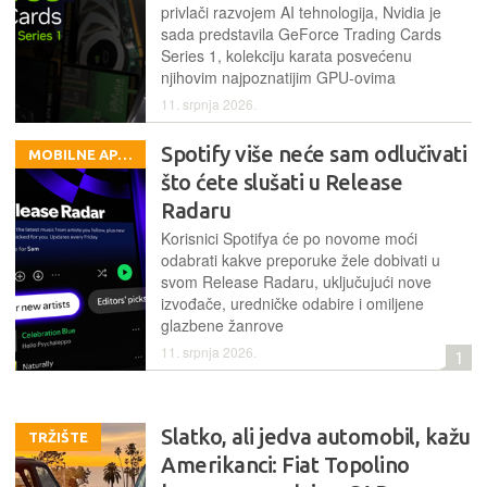
privlači razvojem AI tehnologija, Nvidia je
sada predstavila GeForce Trading Cards
Series 1, kolekciju karata posvećenu
njihovim najpoznatijim GPU-ovima
11. srpnja 2026.
Spotify više neće sam odlučivati
MOBILNE APLIKACIJE
što ćete slušati u Release
Radaru
Korisnici Spotifya će po novome moći
odabrati kakve preporuke žele dobivati u
svom Release Radaru, uključujući nove
izvođače, uredničke odabire i omiljene
glazbene žanrove
11. srpnja 2026.
1
Slatko, ali jedva automobil, kažu
TRŽIŠTE
Amerikanci: Fiat Topolino