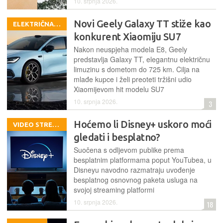
10. srpnja 2026.
Novi Geely Galaxy TT stiže kao
ELEKTRIČNA VOZILA
konkurent Xiaomiju SU7
Nakon neuspjeha modela E8, Geely
predstavlja Galaxy TT, elegantnu električnu
limuzinu s dometom do 725 km. Cilja na
mlađe kupce i želi preoteti tržišni udio
Xiaomijevom hit modelu SU7
10. srpnja 2026.
3
Hoćemo li Disney+ uskoro moći
VIDEO STREAM
gledati i besplatno?
Suočena s odljevom publike prema
besplatnim platformama poput YouTubea, u
Disneyu navodno razmatraju uvođenje
besplatnog osnovnog paketa usluga na
svojoj streaming platformi
10. srpnja 2026.
18