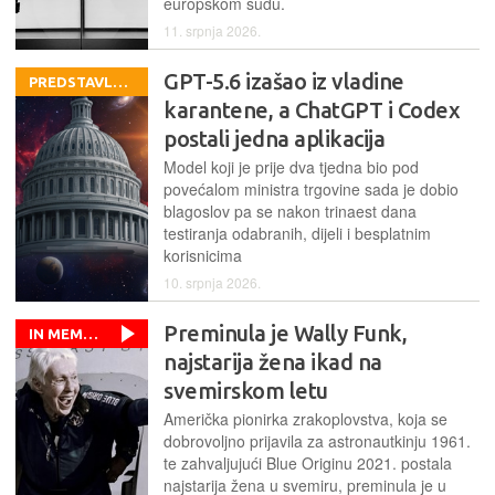
europskom sudu.
11. srpnja 2026.
GPT-5.6 izašao iz vladine
PREDSTAVLJANJA
karantene, a ChatGPT i Codex
postali jedna aplikacija
Model koji je prije dva tjedna bio pod
povećalom ministra trgovine sada je dobio
blagoslov pa se nakon trinaest dana
testiranja odabranih, dijeli i besplatnim
korisnicima
10. srpnja 2026.
Preminula je Wally Funk,
IN MEMORIAM
najstarija žena ikad na
svemirskom letu
Američka pionirka zrakoplovstva, koja se
dobrovoljno prijavila za astronautkinju 1961.
te zahvaljujući Blue Originu 2021. postala
najstarija žena u svemiru, preminula je u