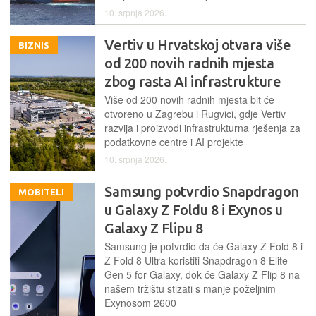
10. srpnja 2026.
Vertiv u Hrvatskoj otvara više
BIZNIS
od 200 novih radnih mjesta
zbog rasta AI infrastrukture
Više od 200 novih radnih mjesta bit će
otvoreno u Zagrebu i Rugvici, gdje Vertiv
razvija i proizvodi infrastrukturna rješenja za
podatkovne centre i AI projekte
10. srpnja 2026.
Samsung potvrdio Snapdragon
MOBITELI
u Galaxy Z Foldu 8 i Exynos u
Galaxy Z Flipu 8
Samsung je potvrdio da će Galaxy Z Fold 8 i
Z Fold 8 Ultra koristiti Snapdragon 8 Elite
Gen 5 for Galaxy, dok će Galaxy Z Flip 8 na
našem tržištu stizati s manje poželjnim
Exynosom 2600