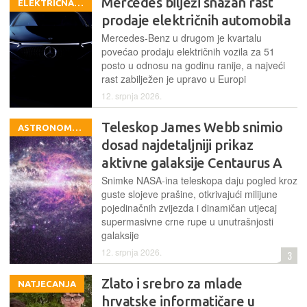
Mercedes bilježi snažan rast
ELEKTRIČNA VOZILA
prodaje električnih automobila
Mercedes-Benz u drugom je kvartalu
povećao prodaju električnih vozila za 51
posto u odnosu na godinu ranije, a najveći
rast zabilježen je upravo u Europi
12. srpnja 2026.
Teleskop James Webb snimio
ASTRONOMIJA
dosad najdetaljniji prikaz
aktivne galaksije Centaurus A
Snimke NASA-ina teleskopa daju pogled kroz
guste slojeve prašine, otkrivajući milijune
pojedinačnih zvijezda i dinamičan utjecaj
supermasivne crne rupe u unutrašnjosti
galaksije
12. srpnja 2026.
3
Zlato i srebro za mlade
NATJECANJA
hrvatske informatičare u