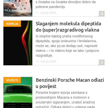
s čovjeka na čovjeka dovoljno dobro da
pokrene pandemiju
11. srpnja 2026.
31
Slaganjem molekula dipeptida
KEMIJA
do (super)razgradivog vlakna
Iz otopine bijelog praha modificiranog
dipeptida, spoja izoleucina i fenilalanina,
može se, ako joj se dodaju soli, napraviti
vlakno – i to vlakno koje se lako i potpuno
razgrađuje.
11. srpnja 2026.
2
Benzinski Porsche Macan odlazi
VIJESTI
u povijest
Porsche krajem srpnja završava s
proizvodnjom Macana s motorom s
unutarnjim izgaranjem, unatoč snažnoj
potražnji. Odluka dolazi u vrijeme pada