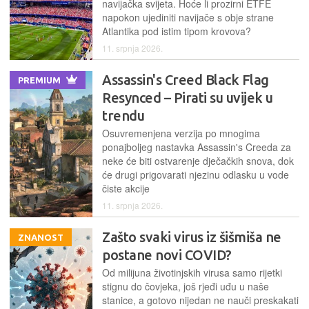
navijačka svijeta. Hoće li prozirni ETFE
napokon ujediniti navijače s obje strane
Atlantika pod istim tipom krovova?
11. srpnja 2026.
Assassin's Creed Black Flag
PREMIUM
Resynced – Pirati su uvijek u
trendu
Osuvremenjena verzija po mnogima
ponajboljeg nastavka Assassin's Creeda za
neke će biti ostvarenje dječačkih snova, dok
će drugi prigovarati njezinu odlasku u vode
čiste akcije
11. srpnja 2026.
Zašto svaki virus iz šišmiša ne
ZNANOST
postane novi COVID?
Od milijuna životinjskih virusa samo rijetki
stignu do čovjeka, još rjeđi uđu u naše
stanice, a gotovo nijedan ne nauči preskakati