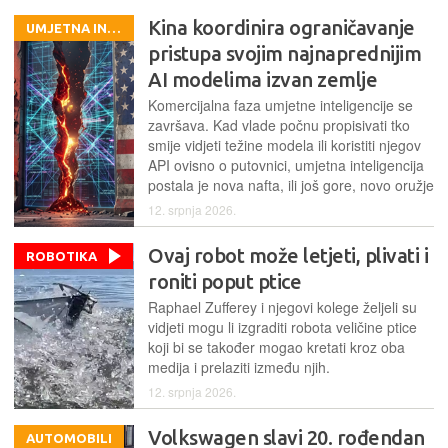
Kina koordinira ograničavanje
UMJETNA INTELIGENCIJA
pristupa svojim najnaprednijim
AI modelima izvan zemlje
Komercijalna faza umjetne inteligencije se
završava. Kad vlade počnu propisivati tko
smije vidjeti težine modela ili koristiti njegov
API ovisno o putovnici, umjetna inteligencija
postala je nova nafta, ili još gore, novo oružje
12. srpnja 2026.
Ovaj robot može letjeti, plivati i
ROBOTIKA
roniti poput ptice
Raphael Zufferey i njegovi kolege željeli su
vidjeti mogu li izgraditi robota veličine ptice
koji bi se također mogao kretati kroz oba
medija i prelaziti između njih.
12. srpnja 2026.
Volkswagen slavi 20. rođendan
AUTOMOBILI