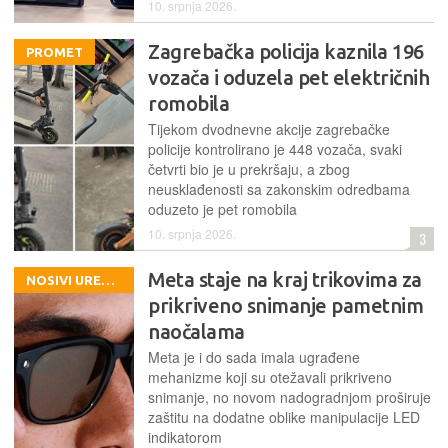
10. srpnja 2026.
Zagrebačka policija kaznila 196
PROMET
vozača i oduzela pet električnih
romobila
Tijekom dvodnevne akcije zagrebačke
policije kontrolirano je 448 vozača, svaki
četvrti bio je u prekršaju, a zbog
neusklađenosti sa zakonskim odredbama
oduzeto je pet romobila
10. srpnja 2026.
3
Meta staje na kraj trikovima za
NOSIVI UREĐAJI
prikriveno snimanje pametnim
naočalama
Meta je i do sada imala ugrađene
mehanizme koji su otežavali prikriveno
snimanje, no novom nadogradnjom proširuje
zaštitu na dodatne oblike manipulacije LED
indikatorom