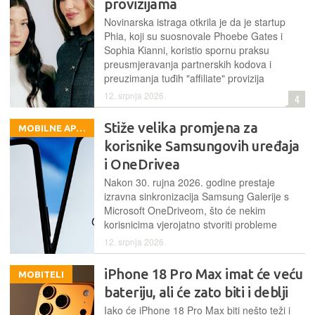
provizijama
Novinarska istraga otkrila je da je startup
Phia, koji su suosnovale Phoebe Gates i
Sophia Kianni, koristio spornu praksu
preusmjeravanja partnerskih kodova i
preuzimanja tuđih "affiliate" provizija
12. srpnja 2026.
4
Stiže velika promjena za
MOBILNE APLIKACIJE
korisnike Samsungovih uređaja
i OneDrivea
Nakon 30. rujna 2026. godine prestaje
izravna sinkronizacija Samsung Galerije s
Microsoft OneDriveom, što će nekim
korisnicima vjerojatno stvoriti probleme
12. srpnja 2026.
iPhone 18 Pro Max imat će veću
MOBITELI
bateriju, ali će zato biti i deblji
Iako će iPhone 18 Pro Max biti nešto teži i