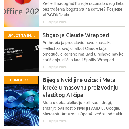
Želite li nadograditi svoje računalo ovog ljeta
bez trošenja bogatstva na softver? Posjetite
VIP-CDKDeals
10. srpnja 2026.
Stigao je Claude Wrapped
UMJETNA INTELIGENCIJA
Anthropic je predstavio novu značajku
Reflect za svoj chatbot Claude koja
omogućuje korisnicima uvid u njihove navike
korištenja, slično kao i Spotify Wrapped
10. srpnja 2026.
Bijeg s Nvidijine uzice: i Meta
TEHNOLOGIJE
kreće u masovnu proizvodnju
vlastitog AI čipa
Meta u doba čipflacije želi, kao i drugi,
smanjiti ovisnost o Nvidiji i AMD-u. Google,
Microsoft, Amazon i OpenAI već su odmakli
10. srpnja 2026.